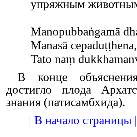
упряжным животны
Manopubbaṅgamā dha
Manasā cepaduṭṭhena, 
Tato naṃ dukkhamanv
В конце объяснени
достигло плода Архат
знания (патисамбхида).
| В начало страницы |