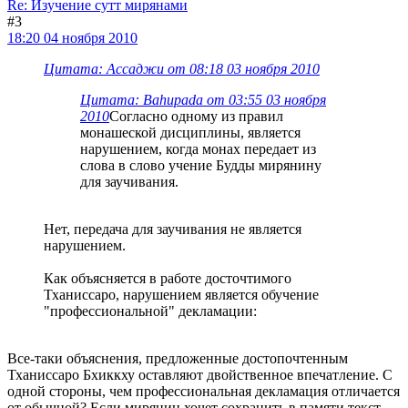
Re: Изучение сутт мирянами
#3
18:20 04 ноября 2010
Цитата: Ассаджи от 08:18 03 ноября 2010
Цитата: Bahupada от 03:55 03 ноября
2010
Согласно одному из правил
монашеской дисциплины, является
нарушением, когда монах передает из
слова в слово учение Будды мирянину
для заучивания.
Нет, передача для заучивания не является
нарушением.
Как объясняется в работе досточтимого
Тханиссаро, нарушением является обучение
"профессиональной" декламации:
Все-таки объяснения, предложенные достопочтенным
Тханиссаро Бхиккху оставляют двойственное впечатление. С
одной стороны, чем профессиональная декламация отличается
от обычной? Если мирянин хочет сохранить в памяти текст,