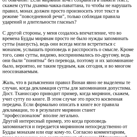
скажем сутты дхамма-чакка-паваттана, то чтобы не нарушать
правил, монах должен просто произносить этот текст в
режиме "повседневной речи", только соблюдая правила
ударений и длительности гласных?
С другой стороны, у меня создалось впечатление, что во
времена Будды мирянам просто не было нужды запоминать
сутты (наизусть), ведь они всегда могли встретиться с
монахом, услышать проповедь и расспросить о смысле. Кроме
того, сами сутты, видимо, воспринимались по-другому, ведь
они были "понятны" без перевода, поэтому и их запоминание
было, вероятно, не таким трудным, как сегодня, и во многом
неосознаваемым.
Жаль, что в разъяснении правил Винаи явно не выделены те
случаи, когда декламация сутты для запоминания допустима.
Дост. Тханиссаро приводит пример, когда мирянин, скажем,
учит сутту по книге. В этом случае это просто косвенная
передача. Если формально описать в книге все правила
декламации, то в результате мирянин станет
"профессионалом" вполне легально.
Другой интересный пример, это когда проповедь
запоминается и передается мирянином непосредственно от
Будды монахам или еще кому-то. Согласно комментариям,