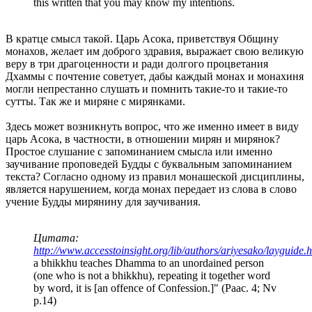
this written that you may know my intentions.
В кратце смысл такой. Царь Асока, приветствуя Общину
монахов, желает им доброго здравия, выражает свою великую
веру в три драгоценности и ради долгого процветания
Дхаммы с почтение советует, дабы каждый монах и монахиня
могли непрестанно слушать и помнить такие-то и такие-то
сутты. Так же и миряне с мирянками.
Здесь может возникнуть вопрос, что же именно имеет в виду
царь Асока, в частности, в отношении мирян и мирянок?
Простое слушание с запоминанием смысла или именно
заучивание проповедей Будды с буквальным запоминанием
текста? Согласно одному из правил монашеской дисциплины,
является нарушением, когда монах передает из слова в слово
учение Будды мирянину для заучивания.
Цитата:
http://www.accesstoinsight.org/lib/authors/ariyesako/layguide.
a bhikkhu teaches Dhamma to an unordained person
(one who is not a bhikkhu), repeating it together word
by word, it is [an offence of Confession.]" (Paac. 4; Nv
p.14)