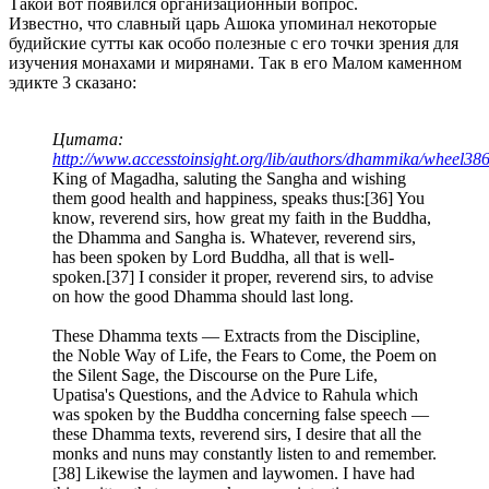
Такой вот появился организационный вопрос.
Известно, что славный царь Ашока упоминал некоторые
будийские сутты как особо полезные с его точки зрения для
изучения монахами и мирянами. Так в его Малом каменном
эдикте 3 сказано:
Цитата:
http://www.accesstoinsight.org/lib/authors/dhammika/wheel38
King of Magadha, saluting the Sangha and wishing
them good health and happiness, speaks thus:[36] You
know, reverend sirs, how great my faith in the Buddha,
the Dhamma and Sangha is. Whatever, reverend sirs,
has been spoken by Lord Buddha, all that is well-
spoken.[37] I consider it proper, reverend sirs, to advise
on how the good Dhamma should last long.
These Dhamma texts — Extracts from the Discipline,
the Noble Way of Life, the Fears to Come, the Poem on
the Silent Sage, the Discourse on the Pure Life,
Upatisa's Questions, and the Advice to Rahula which
was spoken by the Buddha concerning false speech —
these Dhamma texts, reverend sirs, I desire that all the
monks and nuns may constantly listen to and remember.
[38] Likewise the laymen and laywomen. I have had