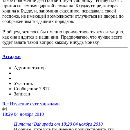
такое положение дел соответствует сборнику "Итивуттака",
приписываемому царской служанке Кхуджуттаре, которая
ходила к Будде, и, запомнив сказанное, передавала своей
госпоже, не имеющей возможности отлучиться из дворца по
соображениям тогдашних порядков.
В общем, хотелось бы именно прочувствовать эту ситуацию,
как она видится в наши дни. Предполагаю, что лучше всего
будет задать такой вопрос какому-нибудь монаху.
Ассаджи
Администратор
Участник
Сообщения: 7,817
Записан
Re: Изучение сутт мирянами
#4
18:29 04 ноября 2010
Цитата: Bahupada от 18:20 04 ноября 2010
В общем, хотелось бы именно прочувствовать эту