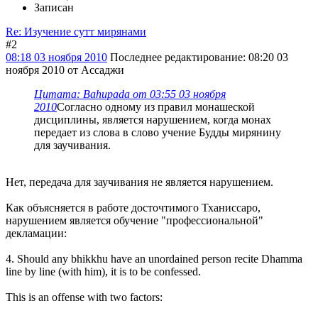
Записан
Re: Изучение сутт мирянами
#2
08:18 03 ноября 2010
Последнее редактирование
: 08:20 03
ноября 2010 от Ассаджи
Цитата: Bahupada от 03:55 03 ноября
2010
Согласно одному из правил монашеской
дисциплины, является нарушением, когда монах
передает из слова в слово учение Будды мирянину
для заучивания.
Нет, передача для заучивания не является нарушением.
Как объясняется в работе досточтимого Тханиссаро,
нарушением является обучение "профессиональной"
декламации:
4. Should any bhikkhu have an unordained person recite Dhamma
line by line (with him), it is to be confessed.
This is an offense with two factors: