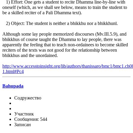
1) Effort: One gets a student to recite Dhamma line-by-line with
oneself (which, as we shall see below, means to train the student to
be a skilled reciter of a Pali Dhamma text).
2) Object: The student is neither a bhikkhu nor a bhikkhunī.
Although some lay people memorized discourses (Mv.III.5.9), and
bhikkhus of course taught the Dhamma to lay people, there was
apparently the feeling that to teach non-ordainees to become skilled
reciters of the texts was not good for the relationship between
bhikkhus and the unordained.
http://www.accesstoinsight.org/lib/authors/thanissaro/bmc1/bmc1.ch0
1.html#Pc4
Bahupada
Содружество
Участник
Сообщения: 544
Записан