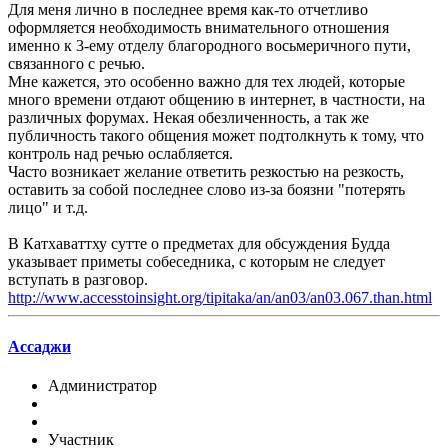
Для меня лично в последнее время как-то отчетливо
оформляется необходимость внимательного отношения
именно к 3-ему отделу благородного восьмеричного пути,
связанного с речью.
Мне кажется, это особенно важно для тех людей, которые
много времени отдают общению в интернет, в частности, на
различных форумах. Некая обезличенность, а так же
публичность такого общения может подтолкнуть к тому, что
контроль над речью ослабляется.
Часто возникает желание ответить резкостью на резкость,
оставить за собой последнее слово из-за боязни "потерять
лицо" и т.д.
В Катхаваттху сутте о предметах для обсуждения Будда
указывает приметы собеседника, с которым не следует
вступать в разговор.
http://www.accesstoinsight.org/tipitaka/an/an03/an03.067.than.html
Ассаджи
Администратор
Участник