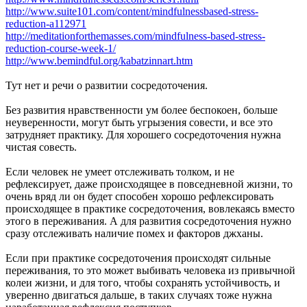
http://www.suite101.com/content/mindfulnessbased-stress-
reduction-a112971
http://meditationforthemasses.com/mindfulness-based-stress-
reduction-course-week-1/
http://www.bemindful.org/kabatzinnart.htm
Тут нет и речи о развитии сосредоточения.
Без развития нравственности ум более беспокоен, больше
неуверенности, могут быть угрызения совести, и все это
затрудняет практику. Для хорошего сосредоточения нужна
чистая совесть.
Если человек не умеет отслеживать толком, и не
рефлексирует, даже происходящее в повседневной жизни, то
очень вряд ли он будет способен хорошо рефлексировать
происходящее в практике сосредоточения, вовлекаясь вместо
этого в переживания. А для развития сосредоточения нужно
сразу отслеживать наличие помех и факторов джханы.
Если при практике сосредоточения происходят сильные
переживания, то это может выбивать человека из привычной
колеи жизни, и для того, чтобы сохранять устойчивость, и
уверенно двигаться дальше, в таких случаях тоже нужна