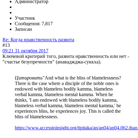
Администратор
Участник
Сообщения: 7,817
Записан
Re: Когда нравственность развита
#13
09:21 31 октября 2017
Ключевой критерий того, развита нравственность или нет -
"счастье безупречности" (анаваджджа-суккха).
Цитировать
"And what is the bliss of blamelessness?
There is the case where a disciple of the noble ones is
endowed with blameless bodily kamma, blameless
verbal kamma, blameless mental kamma. When he
thinks, 'I am endowed with blameless bodily kamma,
blameless verbal kamma, blameless mental kamma,' he
experiences bliss, he experiences joy. This is called the
bliss of blamelessness.
https://www.accesstoinsight.org/tipitaka/an/an04/an04.062.than