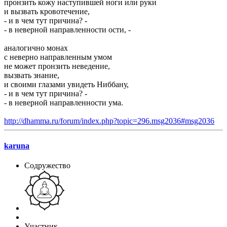
пронзить кожу наступившей ноги или руки
и вызвать кровотечение,
- и в чем тут причина? -
- в неверной направленности ости, -
аналогично монах
с неверно направленным умом
не может пронзить неведение,
вызвать знание,
и своими глазами увидеть Ниббану,
- и в чем тут причина? -
- в неверной направленности ума.
http://dhamma.ru/forum/index.php?topic=296.msg2036#msg2036
karuna
Содружество
Участник