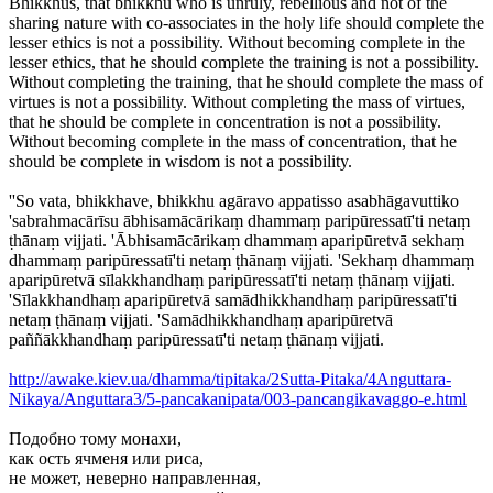
Bhikkhus, that bhikkhu who is unruly, rebellious and not of the
sharing nature with co-associates in the holy life should complete the
lesser ethics is not a possibility. Without becoming complete in the
lesser ethics, that he should complete the training is not a possibility.
Without completing the training, that he should complete the mass of
virtues is not a possibility. Without completing the mass of virtues,
that he should be complete in concentration is not a possibility.
Without becoming complete in the mass of concentration, that he
should be complete in wisdom is not a possibility.
''So vata, bhikkhave, bhikkhu agāravo appatisso asabhāgavuttiko
'sabrahmacārīsu ābhisamācārikaṃ dhammaṃ paripūressatī'ti netaṃ
ṭhānaṃ vijjati. 'Ābhisamācārikaṃ dhammaṃ aparipūretvā sekhaṃ
dhammaṃ paripūressatī'ti netaṃ ṭhānaṃ vijjati. 'Sekhaṃ dhammaṃ
aparipūretvā sīlakkhandhaṃ paripūressatī'ti netaṃ ṭhānaṃ vijjati.
'Sīlakkhandhaṃ aparipūretvā samādhikkhandhaṃ paripūressatī'ti
netaṃ ṭhānaṃ vijjati. 'Samādhikkhandhaṃ aparipūretvā
paññākkhandhaṃ paripūressatī'ti netaṃ ṭhānaṃ vijjati.
http://awake.kiev.ua/dhamma/tipitaka/2Sutta-Pitaka/4Anguttara-
Nikaya/Anguttara3/5-pancakanipata/003-pancangikavaggo-e.html
Подобно тому монахи,
как ость ячменя или риса,
не может, неверно направленная,