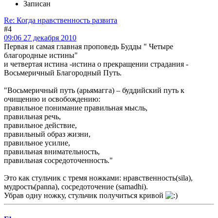
Записан
Re: Когда нравственность развита
#4
09:06 27 декабря 2010
Первая и самая главная проповедь Будды " Четыре
благородные истины"
и четвертая истина -истина о прекращении страдания -
Восьмеричный Благородный Путь.
"Восьмеричный путь (арьямагга) – буддийский путь к
очищению и освобождению:
правильное понимание правильная мысль,
правильная речь,
правильное действие,
правильный образ жизни,
правильное усилие,
правильная внимательность,
правильная сосредоточенность."
Это как стульчик с тремя ножками: нравственность(sila),
мудрость(panna), сосредоточение (samadhi).
Убрав одну ножку, стульчик получиться кривой