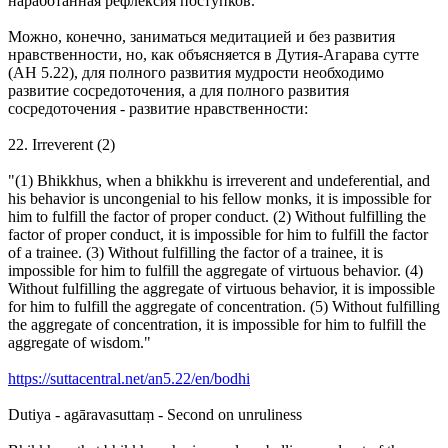
наработанная рефлексия поступков.
Можно, конечно, заниматься медитацией и без развития
нравственности, но, как объясняется в Дутия-Агарава сутте
(АН 5.22), для полного развития мудрости необходимо
развитие сосредоточения, а для полного развития
сосредоточения - развитие нравственности:
22. Irreverent (2)
"(1) Bhikkhus, when a bhikkhu is irreverent and undeferential, and
his behavior is uncongenial to his fellow monks, it is impossible for
him to fulfill the factor of proper conduct. (2) Without fulfilling the
factor of proper conduct, it is impossible for him to fulfill the factor
of a trainee. (3) Without fulfilling the factor of a trainee, it is
impossible for him to fulfill the aggregate of virtuous behavior. (4)
Without fulfilling the aggregate of virtuous behavior, it is impossible
for him to fulfill the aggregate of concentration. (5) Without fulfilling
the aggregate of concentration, it is impossible for him to fulfill the
aggregate of wisdom."
https://suttacentral.net/an5.22/en/bodhi
Dutiya - agāravasuttaṃ - Second on unruliness