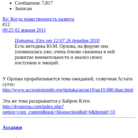
Сообщения: 7,817
Записан
Re: Когда нравственность развита
#12
09:25 02 января 2011
Цитата: Elex от 12:07 26 декабря 2010
Есть методика Ю.М. Орлова, на форуме она
упоминалась уже, очень близко связанны в ней
развитие внимательности и анализ своих
поступков и эмоций.
У Орлова прорабатывается тема ожиданий, созвучная Агхата
сутте:
http://www.accesstoinsight.org/tipitaka/an/an10/an10.080.than.html
Эта же тема раскрывается у Байрон Кэти:
http://4voprosa.com/index.php?
option=com_content&task=blogsection&id=6&Itemid=33
Ассаджи