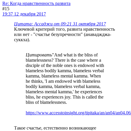
Re: Когда нравственность развита
#15
19:37 12 декабря 2017
Цитата: Ассаджи от 09:21 31 октября 2017
Ключевой критерий того, развита нравственность
или нет - "счастье безупречности" (анаваджджа-
суккха).
Цитировать
"And what is the bliss of
blamelessness? There is the case where a
disciple of the noble ones is endowed with
blameless bodily kamma, blameless verbal
kamma, blameless mental kamma. When
he thinks, 'I am endowed with blameless
bodily kamma, blameless verbal kamma,
blameless mental kamma,' he experiences
bliss, he experiences joy. This is called the
bliss of blamelessness.
https://www.accesstoinsight.org/tipitaka/an/an04/an04.06
Такое счастье, естественно возникающее