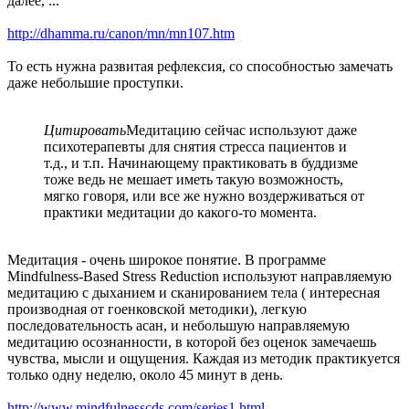
далее, ..."
http://dhamma.ru/canon/mn/mn107.htm
То есть нужна развитая рефлексия, со способностью замечать
даже небольшие проступки.
Цитировать
Медитацию сейчас используют даже
психотерапевты для снятия стресса пациентов и
т.д., и т.п. Начинающему практиковать в буддизме
тоже ведь не мешает иметь такую возможность,
мягко говоря, или все же нужно воздерживаться от
практики медитации до какого-то момента.
Медитация - очень широкое понятие. В программе
Mindfulness-Based Stress Reduction используют направляемую
медитацию с дыханием и сканированием тела ( интересная
производная от гоенковской методики), легкую
последовательность асан, и небольшую направляемую
медитацию осознанности, в которой без оценок замечаешь
чувства, мысли и ощущения. Каждая из методик практикуется
только одну неделю, около 45 минут в день.
http://www.mindfulnesscds.com/series1.html