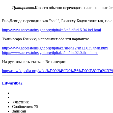
Цитировать
Как его обычно переводят с пали на англий
Рис-Девидс переводил как "soul", Бхиккху Бодхи тоже так, но с пр
http://www.accesstoinsight.org/tipitaka/kn/ud/ud.6.04.irel.html
Тханиccаро Бхиккху использует оба эти варианта:
http://www.accesstoinsight.org/tipitaka/sn/sn12/sn12.035.than.html
http://www.accesstoinsight.org/tipitaka/dn/dn.02.0.than.html
На русском есть статья в Википедии:
http://ru.wikipedia.org/wiki/%D0%94%D0%B6%D0%B8%D0%B
Edwardb42
Участник
Сообщения: 75
Записан