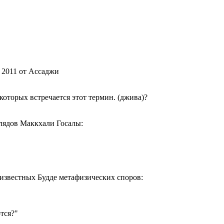
а 2011 от Ассаджи
которых встречается этот термин. (джива)?
глядов Маккхали Госалы:
 известных Будде метафизических споров:
тся?"