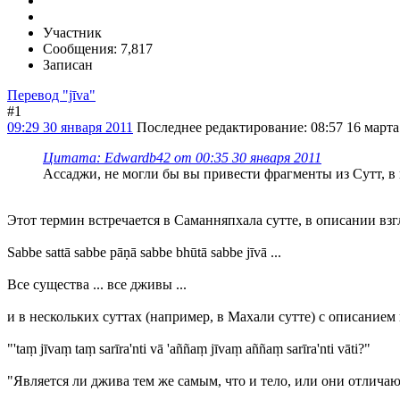
Участник
Сообщения: 7,817
Записан
Перевод "jīva"
#1
09:29 30 января 2011
Последнее редактирование
: 08:57 16 март
Цитата: Edwardb42 от 00:35 30 января 2011
Ассаджи, не могли бы вы привести фрагменты из Сутт, в 
Этот термин встречается в Саманняпхала сутте, в описании вз
Sabbe sattā sabbe pāṇā sabbe bhūtā sabbe jīvā ...
Все существа ... все дживы ...
и в нескольких суттах (например, в Махали сутте) с описанием
"'taṃ jīvaṃ taṃ sarīra'nti vā 'aññaṃ jīvaṃ aññaṃ sarīra'nti vāti?"
"Является ли джива тем же самым, что и тело, или они отличаю