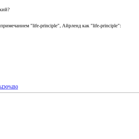
ский?
имечанием "life-principle", Айрленд как "life-principle":
2%D0%B0