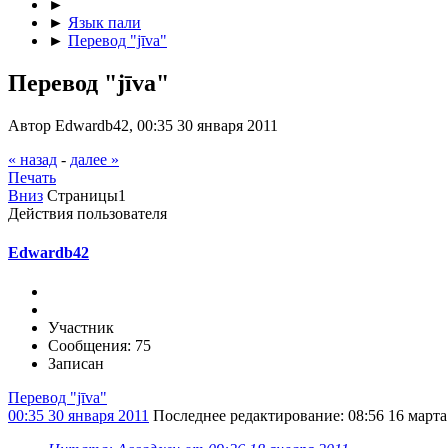
►
►
Язык пали
►
Перевод "jīva"
Перевод "jīva"
Автор Edwardb42, 00:35 30 января 2011
« назад
-
далее »
Печать
Вниз
Страницы
1
Действия пользователя
Edwardb42
Участник
Сообщения: 75
Записан
Перевод "jīva"
00:35 30 января 2011
Последнее редактирование
: 08:56 16 март