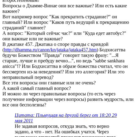
второстепенным?
Вопросы о Дхамме-Винае они все важные? Или есть какие
важнее?
Вот например вопрос "Как прекратить страдание?" он
главный? Или вопрос "Каков путь ведущий к прекращению
страданий" главнее?
А вопрос: "Который сейчас час?" или "Куда едет автобус?"
они важные или не важные?
В джатаке 457. Джатака о споре правды с кривдой
(
http://dhamma.ru/canon/kn/jataka/jataka457.htm
) Бодхисаттва
будучи Божеством "Правда" говорит такую фразу: "...Я
старше, лучше и пребуду вечно...", но ведь "sabbe sankhara
anicca"!? Или Бодхисаттва в образе божества считал, что он
бессмертен из-за неведения!? Или это аллегория? Или это
неправильный перевод?
Все эти вопросы они главные или не очень?
А какой самый главный вопрос?
И можно ли через правильные вопросы (то есть через
получение информации через вопросы) развить мудрость, или
все они бесполезны?
Цитата: Плывущая на другой берег от 18:20 29
мая 2011
Не задавая вопросов, откуда знать, что верно
задано, а что - нет. На ошибках учатся. Через