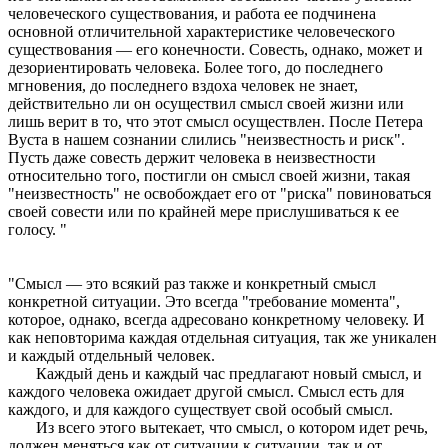
человеческого существования, и работа ее подчинена
основной отличительной характеристике человеческого
существования — его конечности. Совесть, однако, может и
дезориентировать человека. Более того, до последнего
мгновения, до последнего вздоха человек не знает,
действительно ли он осуществил смысл своей жизни или
лишь верит в то, что этот смысл осуществлен. После Петера
Вуста в нашем сознании слились "неизвестность и риск".
Пусть даже совесть держит человека в неизвестности
относительно того, постигли он смысл своей жизни, такая
"неизвестность" не освобождает его от "риска" повиноваться
своей совести или по крайней мере прислушиваться к ее
голосу. "
"Смысл — это всякий раз также и конкретный смысл
конкретной ситуации. Это всегда "требование момента",
которое, однако, всегда адресовано конкретному человеку. И
как неповторима каждая отдельная ситуация, так же уникален
и каждый отдельный человек.
Каждый день и каждый час предлагают новый смысл, и
каждого человека ожидает другой смысл. Смысл есть для
каждого, и для каждого существует свой особый смысл.
Из всего этого вытекает, что смысл, о котором идет речь,
должен меняться как от ситуации к ситуации, так и от