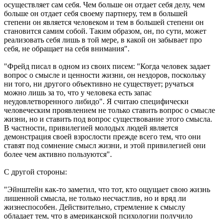
осуществляет сам себя. Чем больше он отдает себя делу, чем
больше он отдает себя своему партнеру, тем в большей
степени он является человеком и тем в большей степени он
становится самим собой. Таким образом, он, по сути, может
реализовать себя лишь в той мере, в какой он забывает про
себя, не обращает на себя внимания".
"Фрейд писал в одном из своих писем: "Когда человек задает
вопрос о смысле и ценности жизни, он нездоров, поскольку
ни того, ни другого объективно не существует; ручаться
можно лишь за то, что у человека есть запас
неудовлетворенного либидо". Я считаю специфически
человеческим проявлением не только ставить вопрос о смысле
жизни, но и ставить под вопрос существование этого смысла.
В частности, привилегией молодых людей является
демонстрация своей взрослости прежде всего тем, что они
ставят под сомнение смысл жизни, и этой привилегией они
более чем активно пользуются".
С другой стороны:
"Эйнштейн как-то заметил, что тот, кто ощущает свою жизнь
лишенной смысла, не только несчастлив, но и вряд ли
жизнеспособен. Действительно, стремление к смыслу
обладает тем, что в американской психологии получило