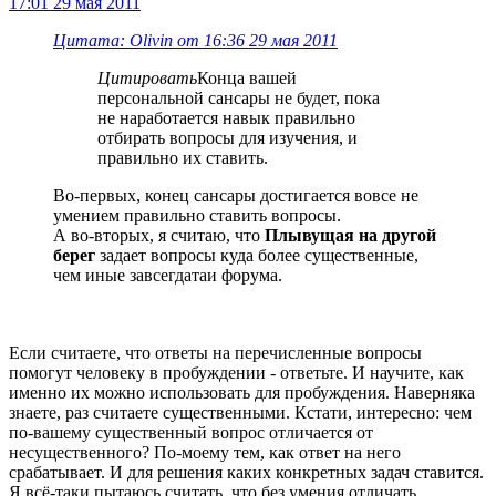
17:01 29 мая 2011
Цитата: Olivin от 16:36 29 мая 2011
Цитировать
Конца вашей
персональной сансары не будет, пока
не наработается навык правильно
отбирать вопросы для изучения, и
правильно их ставить.
Во-первых, конец сансары достигается вовсе не
умением правильно ставить вопросы.
А во-вторых, я считаю, что
Плывущая на другой
берег
задает вопросы куда более существенные,
чем иные завсегдатаи форума.
Если считаете, что ответы на перечисленные вопросы
помогут человеку в пробуждении - ответьте. И научите, как
именно их можно использовать для пробуждения. Наверняка
знаете, раз считаете существенными. Кстати, интересно: чем
по-вашему существенный вопрос отличается от
несущественного? По-моему тем, как ответ на него
срабатывает. И для решения каких конкретных задач ставится.
Я всё-таки пытаюсь считать, что без умения отличать