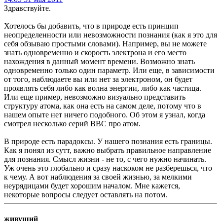
Здравствуйте.
Хотелось бы добавить, что в природе есть принцип
неопределенности или невозможности познания (как я это для
себя обзываю простыми словами). Например, вы не можете
знать одновременно и скорость электрона и его место
нахождения в данный момент времени. Возможно знать
одновременно только один параметр. Или еще, в зависимости
от того, наблюдаете вы или нет за электроном, он будет
проявлять себя либо как волна энергии, либо как частица.
Или еще пример, невозможно визуально представить
структуру атома, как она есть на самом деле, потому что в
нашем опыте нет ничего подобного. Об этом я узнал, когда
смотрел несколько серий BBC про атом.
В природе есть парадоксы. У нашего познания есть границы.
Как я понял из сутт, важно выбрать правильное направление
для познания. Смысл жизни - не то, с чего нужно начинать.
Уж очень это глобально и сразу наскоком не разберешься, что
к чему. А вот наблюдения за своей жизнью, за мелкими
неурядицами будет хорошим началом. Мне кажется,
некоторые вопросы следует оставлять на потом.
живущий