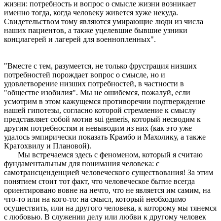
жизни: потребность и вопрос о смысле жизни возникает
именно тогда, когда человеку живется хуже некуда.
Свидетельством тому являются умирающие люди из числа
наших пациентов, а также уцелевшие бывшие узники
концлагерей и лагерей для военнопленных".
"Вместе с тем, разумеется, не только фрустрация низших
потребностей порождает вопрос о смысле, но и
удовлетворение низших потребностей, в частности в
"обществе изобилия". Мы не ошибемся, пожалуй, если
усмотрим в этом кажущемся противоречии подтверждение
нашей гипотезы, согласно которой стремление к смыслу
представляет собой мотив sui generis, который несводим к
другим потребностям и невыводим из них (как это уже
удалось эмпирически показать Крамбо и Махолику, а также
Кратохвилу и Плановой).
Мы встречаемся здесь с феноменом, который я считаю
фундаментальным для понимания человека: с
самотрансценденцией человеческого существования! За этим
понятием стоит тот факт, что человеческое бытие всегда
ориентировано вовне на нечто, что не является им самим, на
что-то или на кого-то: на смысл, который необходимо
осуществить, или на другого человека, к которому мы тянемся
с любовью. В служении делу или любви к другому человек