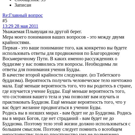
Записан
Re:Главный вопрос
#5
13:29 28 мая 2011
Уважаемая Плывущая на другой берег.
Мера моего понимания ваших вопросов - это между двумя
крайностями.
Первая - это ваше понимание того, как конкретно вы будете
использовать ответы для продвижения по Благородному
Восьмеричному Пути. В каких именно рассуждениях о
буддизме у вас появились эти вопросы. Необходимы ли
ответы для понимания учения Будды.
В качестве второй крайности следующее. (из Тибетского
буддизма). Вероятность получить человеческое тело ничтожно
мала. Ещё меньше вероятность того, что вы родитесь в стране,
где изучается учение Будды. Ещё меньше вероятность того,
что состояния вашего тела и ума позволят вам изучать и
практиковать Буддизм. Ещё меньше вероятность того, что у
вас будет желание продвигаться в учении Буды.
Родись вы в низших мирах - вам будет не до Буддизма. Родись
вы в мирах Богов, где нет страданий - вам будет не до
Буддизма. Поэтому тело этой жизни должно использоваться с
большим смыслом. Поэтому следует помнить о всеобщем
непостоянстве: только пространство ума не подвержено