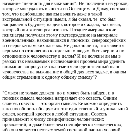
название "ценность для выживания". Не последний из уроков,
которые мне удалось вынести из Освенцима и Дахау, состоял в
том, что наибольшие шансы выжить даже в такой
экстремальной ситуации имели, я бы сказал, те, кто был
направлен в будущее, на дело, которое их ждало, на смысл,
который они хотели реализовать. Позднее американские
психиатры получили этому подтверждение на материале
военнопленных, находившихся в японских, северокорейских
и северовьетнамских лагерях. Не должно ли то, что является
верным по отношению к отдельным людям, быть верно и по
отношению к человечеству в целом? И не должны ли мы в
рамках так называемых исследований проблем мира уделить
внимание вопросу: не заключается ли единственный шанс
человечества на выживание в общей для всех задаче, в одном
общем стремлении к одному общему смыслу"?
"Смысл не только должен, но и может быть найден, и в
поисках смысла человека направляет его совесть. Одним
словом, совесть — это орган смысла. Ее можно определить
как способность обнаружить тот единственный и уникальный
смысл, который кроется в любой ситуации. Совесть
принадлежит к числу специфически человеческих
проявлений, и даже более чем специфически человеческих,
ибо она является неотъемлемой составной частью условий