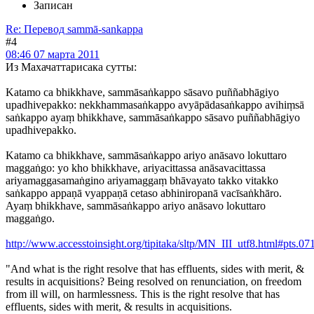
Записан
Re: Перевод sammā-sankappa
#4
08:46 07 марта 2011
Из Махачаттарисака сутты:
Katamo ca bhikkhave, sammāsaṅkappo sāsavo puññabhāgiyo
upadhivepakko: nekkhammasaṅkappo avyāpādasaṅkappo avihiṃsā
saṅkappo ayaṃ bhikkhave, sammāsaṅkappo sāsavo puññabhāgiyo
upadhivepakko.
Katamo ca bhikkhave, sammāsaṅkappo ariyo anāsavo lokuttaro
maggaṅgo: yo kho bhikkhave, ariyacittassa anāsavacittassa
ariyamaggasamaṅgino ariyamaggaṃ bhāvayato takko vitakko
saṅkappo appaṇā vyappaṇā cetaso abhiniropanā vacīsaṅkhāro.
Ayaṃ bhikkhave, sammāsaṅkappo ariyo anāsavo lokuttaro
maggaṅgo.
http://www.accesstoinsight.org/tipitaka/sltp/MN_III_utf8.html#pts.07
"And what is the right resolve that has effluents, sides with merit, &
results in acquisitions? Being resolved on renunciation, on freedom
from ill will, on harmlessness. This is the right resolve that has
effluents, sides with merit, & results in acquisitions.