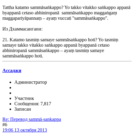
Tattha katamo sammāsaṅkappo? Yo takko vitakko saṅkappo appanā
byappanā cetaso abhiniropanā sammāsaṅkappo maggaṅgaṃ
maggapariyāpannaṃ – ayaṃ vuccati ''sammāsaṅkappo''.
Из Дхаммасангани:
21. Katamo tasmiṃ samaye sammāsaṅkappo hoti? Yo tasmiṃ
samaye takko vitakko saṅkappo appanā byappanā cetaso
abhiniropanā sammāsaṅkappo – ayaṃ tasmiṃ samaye
sammāsaṅkappo hoti.
Ассаджи
Администратор
Участник
Сообщения: 7,817
Записан
Re: Перевод sammā-sankappa
#6
19:06 13 октября 2013