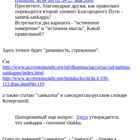
Цитата: fkruk от 02:34 27 мая 2006
Просветите, благомудрые друзья, как правильно
переводится второй элемент Благородного Пути -
sammā-sankappa?
Встречается два варианта - "истиннное
намерение" и "истинная мысль". Какой
правильный?
Здесь точнее будет "решимость, стремление".
См.
http://www.accesstoinsight.org/ptf/dhamma/sacca/sacca4/samma-
sankappo/index.html
http://www.accesstoinsight.org/tipitaka/kn/iti/iti.4.100-
112.than.html#iti-110
а также статью "санкалпа" в санскритско-русском словаре
Кочергиной.
Цитировать
И еще вопрос:
Здесь
утверждается,
что sankappa - синоним vitakka.
Одно из значений "санкаппа", - "замысел", - близко к