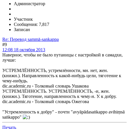
Администратор
Участник
Сообщения: 7,817
Записан
Re: Перевод sammā-sankappa
#9
12:08 18 октября 2013
Наверное, чтобы не было путаницы с настройкой в самадхи,
лучше:
УСТРЕМЛЁННОСТЬ, устремлённости, мн. нет, жен.
(книжн.). Направленность к какой-нибудь цели, тяготение к
чему-нибудь.
dic.academic.ru › Толковый словарь Ушакова
УСТРЕМЛЁННОСТЬ. УСТРЕМЛЁННОСТЬ, -и, жен.
(книжн.). Тяготение, направленность к чему-н. У. к добру.
dic.academic.ru › Толковый словарь Ожегова
"Устремленность к добру" - почти "avyāpādasaṅkappo avihiṃsā
saṅkappo"
Печать