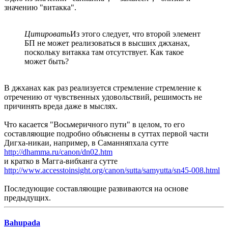
значению "витакка".
Цитировать
Из этого следует, что второй элемент
БП не может реализоваться в высших джханах,
поскольку витакка там отсутствует. Как такое
может быть?
В джханах как раз реализуется стремление стремление к
отречению от чувственных удовольствий, решимость не
причинять вреда даже в мыслях.
Что касается "Восьмеричного пути" в целом, то его
составляющие подробно объяснены в суттах первой части
Дигха-никаи, например, в Саманняпхала сутте
http://dhamma.ru/canon/dn02.htm
и кратко в Магга-вибханга сутте
http://www.accesstoinsight.org/canon/sutta/samyutta/sn45-008.html
Последующие составляющие развиваются на основе
предыдущих.
Bahupada