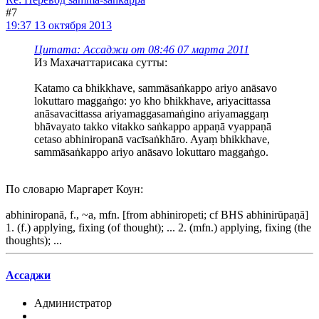
#7
19:37 13 октября 2013
Цитата: Ассаджи от 08:46 07 марта 2011
Из Махачаттарисака сутты:
Katamo ca bhikkhave, sammāsaṅkappo ariyo anāsavo
lokuttaro maggaṅgo: yo kho bhikkhave, ariyacittassa
anāsavacittassa ariyamaggasamaṅgino ariyamaggaṃ
bhāvayato takko vitakko saṅkappo appaṇā vyappaṇā
cetaso abhiniropanā vacīsaṅkhāro. Ayaṃ bhikkhave,
sammāsaṅkappo ariyo anāsavo lokuttaro maggaṅgo.
По словарю Маргарет Коун:
abhiniropanā, f., ~a, mfn. [from abhiniropeti; cf BHS abhinirūpaṇā]
1. (f.) applying, fixing (of thought); ... 2. (mfn.) applying, fixing (the
thoughts); ...
Ассаджи
Администратор