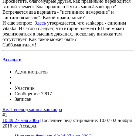
Просветите, благомудрые друзья, как правильно переводится
второй элемент Благородного Пути - sammā-sankappa?
Встречается два варианта - "истиннное намерение" и
"истинная мысль". Какой правильный?
И еще вопрос:
Здесь
утверждается, что sankappa - синоним
vitakka. Из этого следует, что второй элемент БП не может
реализоваться в высших джханах, поскольку витакка там
отсутствует. Как такое может быть?
Саббамангалам!
Ассаджи
Администратор
Участник
Сообщения: 7,817
Записан
Re: Перевод sammā-sankappa
#1
10:49 27 мая 2006
Последнее редактирование
: 10:07 02 ноября
2016 от Ассаджи