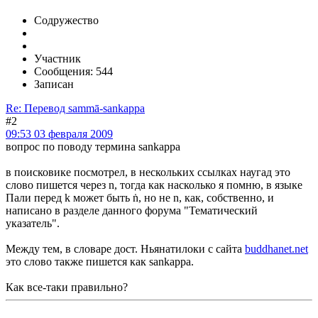
Содружество
Участник
Сообщения: 544
Записан
Re: Перевод sammā-sankappa
#2
09:53 03 февраля 2009
вопрос по поводу термина sankappa
в поисковике посмотрел, в нескольких ссылках наугад это
слово пишется через n, тогда как насколько я помню, в языке
Пали перед k может быть ṅ, но не n, как, собственно, и
написано в разделе данного форума "Тематический
указатель".
Между тем, в словаре дост. Ньянатилоки с сайта
buddhanet.net
это слово также пишется как sankappa.
Как все-таки правильно?