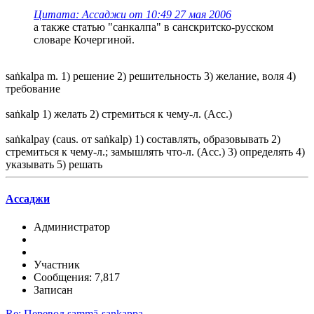
Цитата: Ассаджи от 10:49 27 мая 2006
а также статью "санкалпа" в санскритско-русском
словаре Кочергиной.
saṅkalpa m. 1) решение 2) решительность 3) желание, воля 4)
требование
saṅkalp 1) желать 2) стремиться к чему-л. (Асс.)
saṅkalpay (caus. от saṅkalp) 1) составлять, образовывать 2)
стремиться к чему-л.; замышлять что-л. (Асс.) 3) определять 4)
указывать 5) решать
Ассаджи
Администратор
Участник
Сообщения: 7,817
Записан
Re: Перевод sammā-sankappa