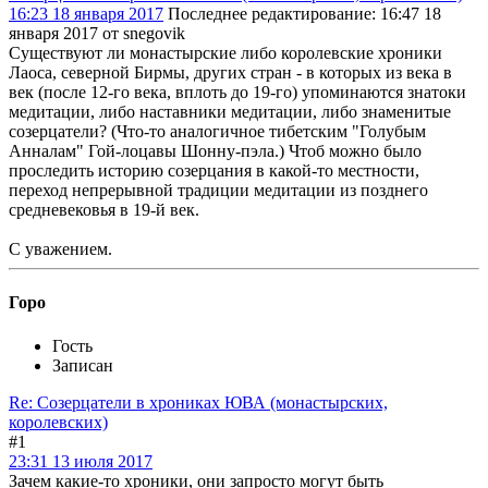
16:23 18 января 2017
Последнее редактирование
: 16:47 18
января 2017 от snegovik
Существуют ли монастырские либо королевские хроники
Лаоса, северной Бирмы, других стран - в которых из века в
век (после 12-го века, вплоть до 19-го) упоминаются знатоки
медитации, либо наставники медитации, либо знаменитые
созерцатели? (Что-то аналогичное тибетским "Голубым
Анналам" Гой-лоцавы Шонну-пэла.) Чтоб можно было
проследить историю созерцания в какой-то местности,
переход непрерывной традиции медитации из позднего
средневековья в 19-й век.
С уважением.
Горо
Гость
Записан
Re: Созерцатели в хрониках ЮВА (монастырских,
королевских)
#1
23:31 13 июля 2017
Зачем какие-то хроники, они запросто могут быть