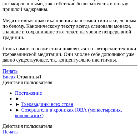
ангажированными, как тибетские были заточены в пользу
пришлой ваджраяны.
Медитативная практика прописана в самой типитаке, черным
по белому. Каноническому тексту всегда следовали монахи,
знавшие и сохранившие этот текст, на уровне непрерывной
традиции.
Лишь намного позже стали появляться т.н. авторские техники
тхеравадинской медитации. Они вполне себе дополняют уже
давно существующее, т.к. концептуально идентичны.
Печать
Вверх
Страницы
1
Действия пользователя
Постижение
►
►
Тхеравадины всех стран
►
Созерцатели в хрониках ЮВА (монастырских,
королевских)
Действия пользователя
Печать