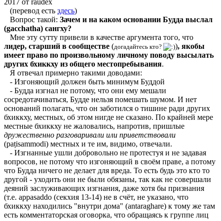
2017 от raudex
(перевод есть
здесь
)
Вопрос такой:
Зачем и на каком основании Будда выслал
(gacchatha) сангху?
Мне эту сутту привели в качестве аргумента того, что
лидер, старший в сообществе
(
)
, якобы
догадайтесь кто?
имеет право по произвольному личному поводу высылать
других бхиккху из общего местопребывания
.
Я отвечал примерно такими доводами:
- Изгоняющий должен быть минимум Буддой
- Будда изгнал не потому, что они ему мешали
сосредотачиваться, Будде нельзя помешать шумом. И нет
оснований полагать, что он заботился о тишине ради других
бхиккху, местных, об этом нигде не сказано. По крайней мере
местные бхиккху не жаловались, напротив, пришлые
дружественно разговаривали или приветствовали
(paṭisammodi) местных и те им, видимо, отвечали.
- Изгнанные ушли добровольно не протестуя и не задавая
вопросов, не потому что изгоняющий в своём праве, а потому
что Будда ничего не делает для вреда. То есть будь это кто то
другой - уходить они не были обязаны, так как не совершали
деяний заслуживающих изгнания, даже хотя бы признания
(т.е. appasaddo (секхия 13-14) не в счёт, не указано, что
бхиккху находились "внутри дома" (antaraghare) к тому же там
есть комментаторская оговорка, что обращаясь к группе лиц