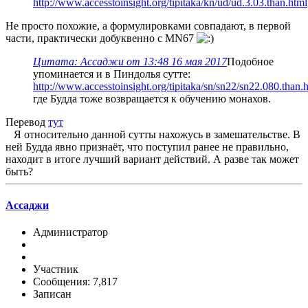
http://www.accesstoinsight.org/tipitaka/kn/ud/ud.3.03.than.html
Не просто похожие, а формулировками совпадают, в первой
части, практически добуквенно с MN67
Цитата: Ассаджи от 13:48 16 мая 2017
Подобное
упоминается и в Пиндолья сутте:
http://www.accesstoinsight.org/tipitaka/sn/sn22/sn22.080.than.
где Будда тоже возвращается к обучению монахов.
Перевод
тут
Я относительно данной сутты нахожусь в замешательстве. В
ней Будда явно признаёт, что поступил ранее не правильно,
находит в итоге лучший вариант действий. А разве так может
быть?
Ассаджи
Администратор
Участник
Сообщения: 7,817
Записан