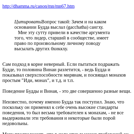
http://dhamma.ru/canon/mn/mn67.htm
Цитировать
Вопрос такой: Зачем и на каком
основании Будда выслал (gacchatha) сангху.
Мне эту сутту привели в качестве аргумента
того, что лидер, старший в сообществе, имеет
право по произвольному личному поводу
высылать других бхиккху.
Сам подход в корне неверный. Если пытаться подражать
Будде, то половина Винаи разлетится, - ведь Будда и
показывал сверхспособности мирянам, и посвящал монахов
простым "Иди, монах", и т.д. и т.п.
Поведение Будды и Виная, - это две совершенно разные вещи.
Неизвестно, почему именно Будда так поступил. Знаю, что
поскольку он применял к себе очень высокие стандарты
поведения, то был весьма требователен к монахам, - не все
выдерживали эти требования и некоторые были порой
недовольны.