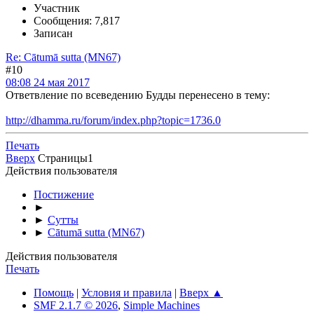
Участник
Сообщения: 7,817
Записан
Re: Cātumā sutta (MN67)
#10
08:08 24 мая 2017
Ответвление по всеведению Будды перенесено в тему:
http://dhamma.ru/forum/index.php?topic=1736.0
Печать
Вверх
Страницы
1
Действия пользователя
Постижение
►
►
Сутты
►
Cātumā sutta (MN67)
Действия пользователя
Печать
Помощь
|
Условия и правила
|
Вверх ▲
SMF 2.1.7 © 2026
,
Simple Machines