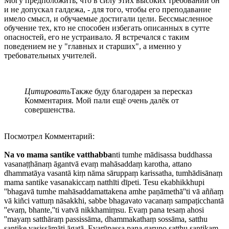
Могу предположить, что в силу этих высоких требований он
и не допускал галдежа, - для того, чтобы его преподавание
имело смысл, и обучаемые достигали цели. Бессмысленное
обучение тех, кто не способен избегать описанных в сутте
опасностей, его не устраивало. Я встречался с таким
поведением не у "главных и старших", а именно у
требовательных учителей.
Цитировать
Также буду благодарен за пересказ
Комментария. Мой пали ещё очень далёк от
совершенства.
Посмотрел Комментарий:
Na vo mama santike vatthabba
nti tumhe mādisassa buddhassa
vasanaṭṭhānaṃ āgantvā evaṃ mahāsaddaṃ karotha, attano
dhammatāya vasantā kiṃ nāma sāruppaṃ karissatha, tumhādisānaṃ
mama santike vasanakiccaṃ natthīti dīpeti. Tesu ekabhikkhupi
''bhagavā tumhe mahāsaddamattakena amhe paṇāmethā''ti vā aññaṃ
vā kiñci vattuṃ nāsakkhi, sabbe bhagavato vacanaṃ sampaṭicchantā
''evaṃ, bhante,''ti vatvā nikkhamiṃsu. Evaṃ pana tesaṃ ahosi
''mayaṃ satthāraṃ passissāma, dhammakathaṃ sossāma, satthu
santike vasissāmāti āgatā. Evarūpassa pana garuno satthu santikaṃ