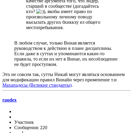
качестве аргумента того, что лидер,
старший в сообществе (догадайтесь
кто?
), якобы имеет право по
произвольному личному поводу
высылать других бхиккху из общего
местопребывания.
В любом случае, только Виная является
руководством к действию в плане дисциплины.
Если даже в суттах и упоминаются какие-то
правила, то если их нет в Винае, их несоблюдение
не будет проступком.
Это не совсем так, сутты Никай могут являться основанием
для модификации правил Винайи через применение т.н
Махападесы (Великие стандарты)
.
raudex
Участник
Сообщения: 220