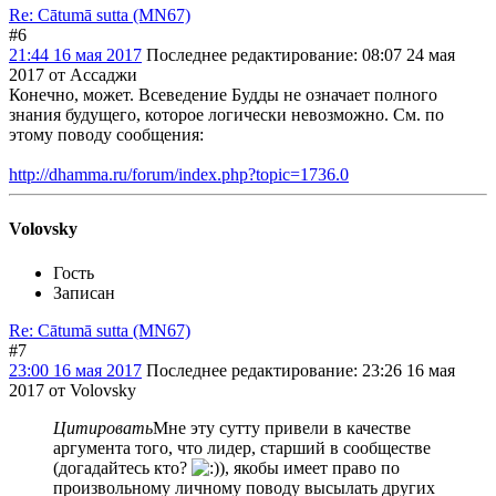
Re: Cātumā sutta (MN67)
#6
21:44 16 мая 2017
Последнее редактирование
: 08:07 24 мая
2017 от Ассаджи
Конечно, может. Всеведение Будды не означает полного
знания будущего, которое логически невозможно. См. по
этому поводу сообщения:
http://dhamma.ru/forum/index.php?topic=1736.0
Volovsky
Гость
Записан
Re: Cātumā sutta (MN67)
#7
23:00 16 мая 2017
Последнее редактирование
: 23:26 16 мая
2017 от Volovsky
Цитировать
Мне эту сутту привели в качестве
аргумента того, что лидер, старший в сообществе
(догадайтесь кто?
), якобы имеет право по
произвольному личному поводу высылать других