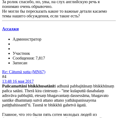
За ролик спасибо, но, увы, на слух английскую речь я
понимаю очень обрывочно.
Не могли бы пересказать какие то важные детали касаемо
темы нашего обсуждения, если такие есть?
Ассаджи
Администратор
Участник
Сообщения: 7,817
Записан
Re: Cātumā sutta (MN67)
#4
13:48 16 мая 2017
Pañcamattāni bhikkhusatānī
ti adhunā pabbajitānaṃ bhikkhūnaṃ
pañca satāni. Therā kira cintesuṃ – ''ime kulaputtā dasabalaṃ
adisvāva pabbajitā, etesaṃ bhagavantaṃ dassessāma, bhagavato
santike dhammaṃ sutvā attano attano yathāupanissayena
patiṭṭhahissantī''ti. Tasmā te bhikkhū gahetvā āgatā.
Главное, что это были пять сотен молодых людей из