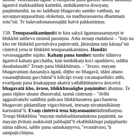
āgantvā mahāsaddaṃ karimhā, amhākameva dosoyaṃ,
paṇāmitamhā, na no laddhaṃ bhagavato santike vatthuṃ, na
suvaṇṇavaṇṇasarīraṃ oloketuṃ, na madhurassarena dhammaṃ
sotu''nti. Te balavadomanassajātā hutvā pakkamiṃsu.
158.
Tenupasaṅkamiṃsū
ti te kira sakyā āgamanasamayepi te
bhikkhū tattheva nisinnā passiṃsu. Atha nesaṃ etadahosi – ''kiṃ nu
kho ete bhikkhū pavisitvāva paṭinivattā, jānissāma taṃ kāraṇa''nti
cintetvā yena te bhikkhū tenupasaṅkamiṃsu.
Handā
ti
vavassaggatthe nipāto.
Kahaṃ pana tumhe
ti tumhe idāneva
āgantvā kahaṃ gacchatha, kiṃ tumhākaṃ koci upaddavo, udāhu
dasabalassāti? Tesaṃ pana bhikkhūnaṃ, – ''āvuso, mayaṃ
bhagavantaṃ dassanāya āgatā, diṭṭho no bhagavā, idāni attano
vasanaṭṭhānaṃ gacchāmā''ti kiñcāpi evaṃ vacanaparihāro atthi,
evarūpaṃ pana lesakappaṃ akatvā yathābhūtameva ārocetvā
bhagavatā kho, āvuso, bhikkhusaṅgho paṇāmito
ti āhaṃsu. Te
pana rājāno sāsane dhuravahā, tasmā cintesuṃ – ''dvīhi
aggasāvakehi saddhiṃ pañcasu bhikkhusatesu gacchantesu
bhagavato pādamūlaṃ vigacchissati, imesaṃ nivattanākāraṃ
karissāmā''ti.
Evaṃ cintetvā tena hāyasmanto
tiādimāhaṃsu.
Tesupi bhikkhūsu ''mayaṃ mahāsaddamattakena paṇāmitā, na
mayaṃ jīvituṃ asakkontā pabbajitā''ti ekabhikkhupi paṭippharito
nāma nāhosi, sabbe pana samakaṃyeva, ''evamāvuso,''ti
sampaṭicchiṃsu.