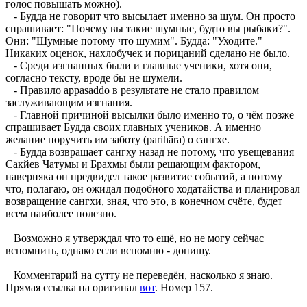
голос повышать можно).
- Будда не говорит что высылает именно за шум. Он просто
спрашивает: "Почему вы такие шумные, будто вы рыбаки?".
Они: "Шумные потому что шумим". Будда: "Уходите."
Никаких оценок, нахлобучек и порицаний сделано не было.
- Среди изгнанных были и главные ученики, хотя они,
согласно тексту, вроде бы не шумели.
- Правило appasaddo в результате не стало правилом
заслуживающим изгнания.
- Главной причиной высылки было именно то, о чём позже
спрашивает Будда своих главных учеников. А именно
желание поручить им заботу (parihāra) о сангхе.
- Будда возвращает сангху назад не потому, что увещевания
Сакйев Чатумы и Брахмы были решающим фактором,
наверняка он предвидел такое развитие событий, а потому
что, полагаю, он ожидал подобного ходатайства и планировал
возвращение сангхи, зная, что это, в конечном счёте, будет
всем наиболее полезно.
Возможно я утверждал что то ещё, но не могу сейчас
вспомнить, однако если вспомню - допишу.
Комментарий на сутту не переведён, насколько я знаю.
Прямая ссылка на оригинал
вот
. Номер 157.