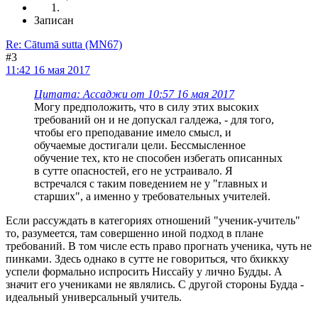
Записан
Re: Cātumā sutta (MN67)
#3
11:42 16 мая 2017
Цитата: Ассаджи от 10:57 16 мая 2017
Могу предположить, что в силу этих высоких
требований он и не допускал галдежа, - для того,
чтобы его преподавание имело смысл, и
обучаемые достигали цели. Бессмысленное
обучение тех, кто не способен избегать описанных
в сутте опасностей, его не устраивало. Я
встречался с таким поведением не у "главных и
старших", а именно у требовательных учителей.
Если рассуждать в категориях отношений "ученик-учитель"
то, разумеется, там совершенно иной подход в плане
требований. В том числе есть право прогнать ученика, чуть не
пинками. Здесь однако в сутте не говориться, что бхиккху
успели формально испросить Ниссайу у лично Будды. А
значит его учениками не являлись. С другой стороны Будда -
идеальный универсальный учитель.