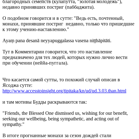
благородных семейств (кулапутта, "золотая молодежь"),
недавно принявших постриг (паббаджита).
О подобном говорится и в сутте: "Ведь есть, почтенный,
монахи, принявшие постриг недавно, только что пришедшие
к этому учению-наставлению."
Ayaṃ pana desanā neyyapuggalassa vasena niṭṭhāpitāti.
Тут в Комментарии говорится, что это наставление
предназначено для тех людей, которых нужно лично вести
при обучении (неййа-пуггала).
Что касается самой сутты, то похожий случай описан в
Ясоджа сутте:
http://www.accesstoinsight.org/tipitaka/kn/ud/ud.3.03.than.html
и там мотивы Будды раскрываются так:
"Friends, the Blessed One dismissed us, wishing for our benefit,
seeking our wellbeing, being sympathetic, and acting out of
sympathy."
В итоге прогнанные монахи за сезон дождей стали