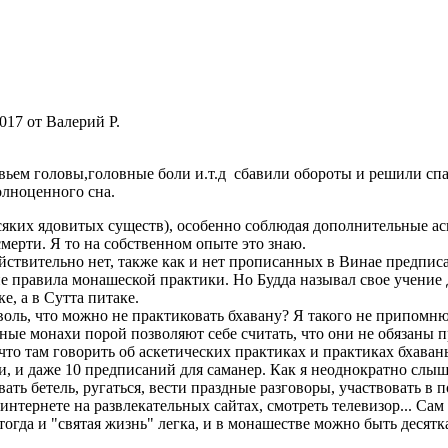
2017 от Валерий Р.
ьем головы,головные боли и.т.д сбавили обороты и решили спа
олноценного сна.
яких ядовитых существ), особенно соблюдая дополнительные аск
смерти. Я то на собственном опыте это знаю.
йствительно нет, также как и нет прописанных в Винае предпис
е правила монашеской практики. Но Будда называл свое учение Д
, а в Сутта питаке.
доволь, что можно не практиковать бхавану? Я такого не припомн
ные монахи порой позволяют себе считать, что они не обязаны пр
, что там говорить об аскетических практиках и практиках бхав
и, и даже 10 предписаний для саманер. Как я неоднократно слы
ать бетель, ругаться, вести праздные разговоры, участвовать в п
интернете на развлекательных сайтах, смотреть телевизор... Са
гда и "святая жизнь" легка, и в монашестве можно быть десятка