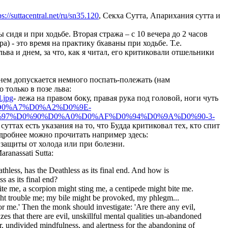
ps://suttacentral.net/ru/sn35.120
, Секха Сутта, Апарихания сутта и
 сидя и при ходьбе. Вторая стража – с 10 вечера до 2 часов
ра) - это время на практику бхаваны при ходьбе. Т.е.
ьва и днем, за что, как я читал, его критиковали отшельники
 Днем допускается немного поспать-полежать (нам
 только в позе льва:
.jpg
- лежа на правом боку, правая рука под головой, ноги чуть
16/12/%D0%A7%D0%A2%D0%9E-
97%D0%90%D0%A0%D0%AF%D0%94%D0%9A%D0%90-3-
уттах есть указания на то, что Будда критиковал тех, кто спит
одробнее можно прочитать например здесь:
 защиты от холода или при болезни.
anassati Sutta:
thless, has the Deathless as its final end. And how is
s as its final end?
ite me, a scorpion might sting me, a centipede might bite me.
ht trouble me; my bile might be provoked, my phlegm...
me.' Then the monk should investigate: 'Are there any evil,
zes that there are evil, unskillful mental qualities un-abandoned
or, undivided mindfulness, and alertness for the abandoning of