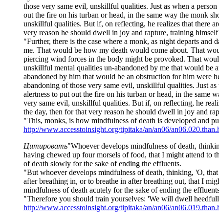
those very same evil, unskillful qualities. Just as when a perso
out the fire on his turban or head, in the same way the monk sho
unskillful qualities. But if, on reflecting, he realizes that ther
very reason he should dwell in joy and rapture, training himself d
"Further, there is the case where a monk, as night departs and d
me. That would be how my death would come about. That would 
piercing wind forces in the body might be provoked. That woul
unskillful mental qualities un-abandoned by me that would be an o
abandoned by him that would be an obstruction for him were he to
abandoning of those very same evil, unskillful qualities. Just a
alertness to put out the fire on his turban or head, in the same
very same evil, unskillful qualities. But if, on reflecting, he r
the day, then for that very reason he should dwell in joy and rapt
"This, monks, is how mindfulness of death is developed and pursue
http://www.accesstoinsight.org/tipitaka/an/an06/an06.020.than.
Цитировать
"Whoever develops mindfulness of death, thinking, 'O
having chewed up four morsels of food, that I might attend to 
of death slowly for the sake of ending the effluents.
"But whoever develops mindfulness of death, thinking, 'O, that I 
after breathing in, or to breathe in after breathing out, that I 
mindfulness of death acutely for the sake of ending the effluents
"Therefore you should train yourselves: 'We will dwell heedfull
http://www.accesstoinsight.org/tipitaka/an/an06/an06.019.than.