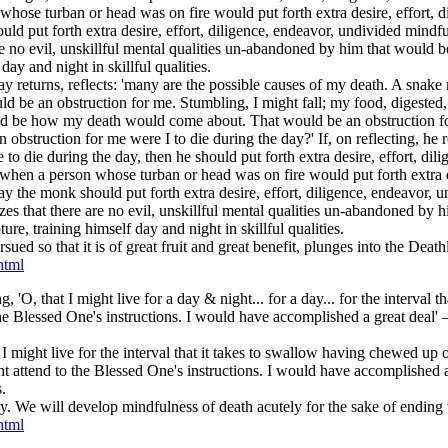
n whose turban or head was on fire would put forth extra desire, effort, 
uld put forth extra desire, effort, diligence, endeavor, undivided mindf
e are no evil, unskillful mental qualities un-abandoned by him that would b
ay and night in skillful qualities.
ay returns, reflects: 'many are the possible causes of my death. A snake
be an obstruction for me. Stumbling, I might fall; my food, digested,
d be how my death would come about. That would be an obstruction for 
bstruction for me were I to die during the day?' If, on reflecting, he rea
 die during the day, then he should put forth extra desire, effort, dili
s when a person whose turban or head was on fire would put forth extra 
 way the monk should put forth extra desire, effort, diligence, endeavor,
ealizes that there are no evil, unskillful mental qualities un-abandoned b
ure, training himself day and night in skillful qualities.
d so that it is of great fruit and great benefit, plunges into the Deathl
html
, that I might live for a day & night... for a day... for the interval that
the Blessed One's instructions. I would have accomplished a great deal'
might live for the interval that it takes to swallow having chewed up one
might attend to the Blessed One's instructions. I would have accomplished
.
y. We will develop mindfulness of death acutely for the sake of ending t
html