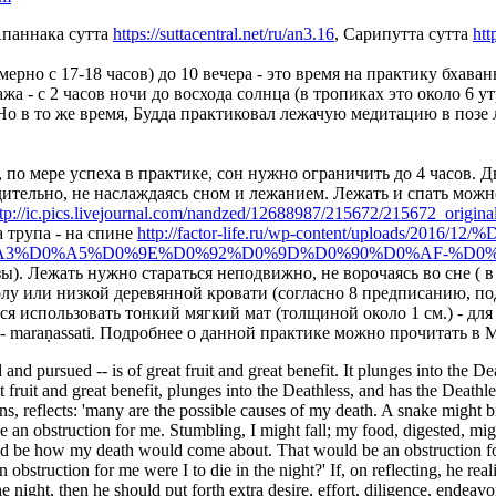
Апаннака сутта
https://suttacentral.net/ru/an3.16
, Сарипутта сутта
htt
ерно с 17-18 часов) до 10 вечера - это время на практику бхаваны
жа - с 2 часов ночи до восхода солнца (в тропиках это около 6 ут
Но в то же время, Будда практиковал лежачую медитацию в позе л
м, по мере успеха в практике, сон нужно ограничить до 4 часов.
ительно, не наслаждаясь сном и лежанием. Лежать и спать можно
ttp://ic.pics.livejournal.com/nandzed/12688987/215672/215672_original
а трупа - на спине
http://factor-life.ru/wp-content/uploads/20
A3%D0%A5%D0%9E%D0%92%D0%9D%D0%90%D0%AF-%D0%
). Лежать нужно стараться неподвижно, не ворочаясь во сне ( в с
полу или низкой деревянной кровати (согласно 8 предписанию, п
ся использовать тонкий мягкий мат (толщиной около 1 см.) - для
maraṇassati. Подробнее о данной практике можно прочитать в Mar
 pursued -- is of great fruit and great benefit. It plunges into the Dea
 fruit and great benefit, plunges into the Deathless, and has the Deathles
ns, reflects: 'many are the possible causes of my death. A snake might b
 obstruction for me. Stumbling, I might fall; my food, digested, mig
d be how my death would come about. That would be an obstruction for 
bstruction for me were I to die in the night?' If, on reflecting, he reali
e night, then he should put forth extra desire, effort, diligence, endeav