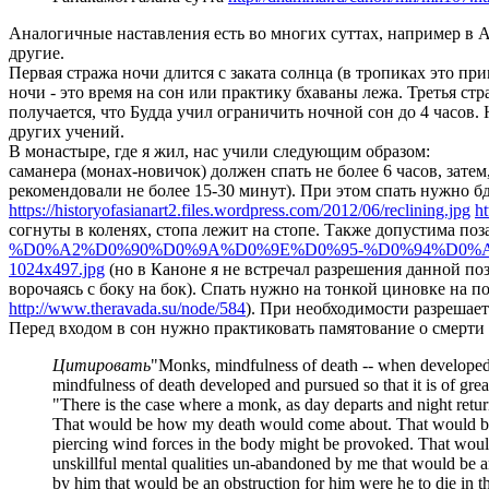
Аналогичные наставления есть во многих суттах, например в 
другие.
Первая стража ночи длится с заката солнца (в тропиках это прим
ночи - это время на сон или практику бхаваны лежа. Третья стра
получается, что Будда учил ограничить ночной сон до 4 часов. 
других учений.
В монастыре, где я жил, нас учили следующим образом:
саманера (монах-новичок) должен спать не более 6 часов, зате
рекомендовали не более 15-30 минут). При этом спать нужно бд
https://historyofasianart2.files.wordpress.com/2012/06/reclining.jpg
h
согнуты в коленях, стопа лежит на стопе. Также допустима поз
%D0%A2%D0%90%D0%9A%D0%9E%D0%95-%D0%94%D0%
1024x497.jpg
(но в Каноне я не встречал разрешения данной позы
ворочаясь с боку на бок). Спать нужно на тонкой циновке на 
http://www.theravada.su/node/584
). При необходимости разрешает
Перед входом в сон нужно практиковать памятование о смерти - 
Цитировать
"Monks, mindfulness of death -- when developed and
mindfulness of death developed and pursued so that it is of great
"There is the case where a monk, as day departs and night retur
That would be how my death would come about. That would be an
piercing wind forces in the body might be provoked. That woul
unskillful mental qualities un-abandoned by me that would be an o
by him that would be an obstruction for him were he to die in th