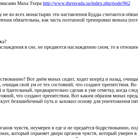
аммасами Маха Тхера
http://www.theravada.su/index.php/node/962
му не во всех монастырях эти наставления Будды считаются обяз
авления обязательны, как часть поэтапной тренировки монаха (по
ка?
 наслаждения в сне, не предаются наслаждению сном, то в отноше
рствованию? Вот днём монах сидит, ходит вперёд и назад, очищая
д, очищая свой ум от тех состояний, что создают препятствия. В
 и бдительный, предварительно сделав в уме отметку, когда след
стояний, что создают препятствия. Вот каким образом монах пре
икует безошибочный путь и заложил основу для уничтожения пят
рганов чувств, неумерен в еде и не предаётся бодрствованию, п
нах, который охраняет двери органов чувств, который умерен в