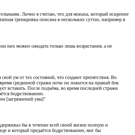
ательными. Лично я считаю, что для монаха, который искренне
этапная тренировка описана в нескольких суттах, например в
нии них можно ожидать только лишь возрастания, а не
 свой ум от тех состояний, что создают препятствия. Во
о время срединной стражи ночи он ложится на правый бок
ует вставать. После подъёма, во время последней стражи
даётся бодрствованию.
ен [загрязнений ума]"
оддерживал бы в течение всей своей жизни полную и
 еде и который предаётся бодрствованию, мог бы