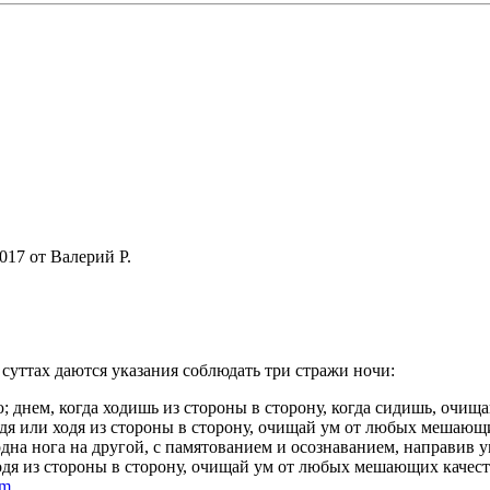
2017 от Валерий Р.
 суттах даются указания соблюдать три стражи ночи:
; днем, когда ходишь из стороны в сторону, когда сидишь, очищ
сидя или ходя из стороны в сторону, очищай ум от любых мешающ
, одна нога на другой, с памятованием и осознаванием, направив 
 ходя из стороны в сторону, очищай ум от любых мешающих качест
tm