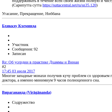
поддерживать в течение всей своей жизни полную и чис
(Сарипутта сутта
https://suttacentral.net/ru/sn35.120
)
Угасание, Прекращение, Ниббана
Бхиккху Кхеминда
Участник
Сообщения: 92
Записан
Re: Об усердии в практике Дхаммы и Винаи
#2
17:45 03 июля 2017
Многие западные монахи получив кучу проблем со здоровьем г
доктора, а именно минимиум 9 часов полноценного сна.
Вирагананда (Virāgānanda)
Содружество