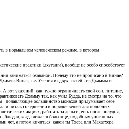
ть в нормальном человеческом режиме, в котором
етические практики (дхутанга), вообще не особо способствует
аний заниматься бхаваной. Почему это не прописано в Винае?
хамма-Виная, т.е. Учения из двух частей - из Дхаммы и
ю. А вот указаний, как нужно ограничивать свой сон, питание,
актиковать Дхамму так, как учил Будда, не смотря на то, что
аны - подавляющее большинство монахов придумывает себе
шал и читал, совершенно в порядке вещей для подобных
олитических акциях, работать за деньги, есть после полудня,
м наблюдал, когда лежал в больнице, подобных упитанных,
ми лет, а потом кичиться, какой ты Тхера или Махатхера.