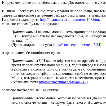
На русском также есть небольшая статья Достопочтенного Дх
В Винае, насколько я знаю, таких правил не прописано, поэто
старается практиковать именно так, как учил Будда - эти наст
Ганакамоггалана сутте
http://dhamma.ru/canon/mn/mn107.htm
,
согласно словам Будды о не-упадке:
Цитировать
"И каковы, монахи, семь принципов не-упад
....(3) Покуда монахи не наслаждаются сном, не находят
упадка...."
(Дутия апарихания сутта
https://suttacentral.net/ru/an7.24
)
о правильном, безошибочном пути:
Цитировать
"...(3) И каким образом монах предаётся бод
время первой стражи ночи он сидит, ходит вперёд и наза
в позе льва, положив одну ступню на другую, осознанный
ночи, он ходит вперёд и назад, очищая свой ум от тех со
Монах, который обладает этими тремя качествами, практ
(Апаннака сутта
https://suttacentral.net/ru/an3.16
)
согласно наставлениям Сарипутты:
Цитировать
"Чтобы монах, который не охраняет двери о
чистую святую жизнь—не может быть такого. Но, друг, мо