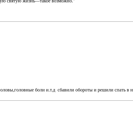
тую святую жизнь—такое возможно."
оловы,головные боли и.т.д сбавили обороты и решили спать в 