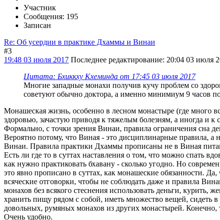
Участник
Сообщения: 195
Записан
Re: Об усердии в практике Дхаммы и Винаи
#3
19:48 03 июля 2017
Последнее редактирование
: 20:04 03 июля 
Цитата: Бхиккху Кхеминда от 17:45 03 июля 2017
Многие западные монахи получив кучу проблем со здоров
советуют обычно доктора, а именно минимиум 9 часов п
Монашеская жизнь, особенно в лесном монастыре (где много вс
здоровью, зачастую приводя к тяжелым болезням, а иногда и к 
Формально, с точки зрения Винаи, правила ограничения сна де
Вероятно потому, что Виная - это дисциплинарные правила, а н
Винаи. Правила практики Дхаммы прописаны не в Виная питаке
Есть ли где то в суттах наставления о том, что можно спать в
как нужно практиковать бхавану - сколько угодно. Но современ
это явно прописано в суттах, как монашеские обязанности. Да
всяческие отговорки, чтобы не соблюдать даже и правила Вина
монахов без всякого стеснения использовать деньги, курить, жев
хранить пищу рядом с собой, иметь множество вещей, сидеть в 
довольных, румяных монахов из других монастырей. Конечно, то
Очень удобно.