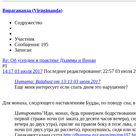
Вирагананда (Virāgānanda)
Содружество
Участник
Сообщения: 195
Записан
Re: Об усердии в практике Дхаммы и Винаи
#1
14:17 03 июля 2017
Последнее редактирование
: 22:57 03 июля 
Цитата: Balabust от 13:13 03 июля 2017
Еще меня интересует если спать днем это нарушение?
Для монаха, следующего наставлениям Будды, по поводу сна, в
Цитировать
"Иди, монах, будь привержен бодрствованию
первой стражи ночи (от заката до десяти часов вечера), 
вечера до двух утра), приляг на правом боку в позе льва
ночи (от двух утра до рассвета), проснувшись, сидя или
Ганакамоггалана сутта
http://dhamma.ru/canon/mn/mn107.h