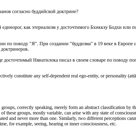
ванов согласно буддийской доктрине?
единорог, как этернализм у досточтимого Бхиккху Бодхи или пос
н по поводу "Я". При создании "буддизма" в 19 веке в Европе и
 доктринеров.
е досточтимый Нянатилока писал в своем словаре по поводу по
tively constitute any self-dependent real ego-entity, or personality (attā
groups, correctly speaking, merely form an abstract classification by th
s of these groups, mostly variable, can arise with any state of conscio
iated and never more than one. Similarly, two different perceptions cann
ime, for example, seeing, hearing or inner consciousness, etc.