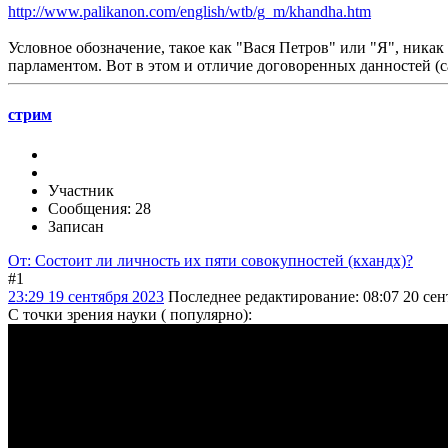
http://www.palikanon.com/english/wtb/g_m/khandha.htm
Условное обозначение, такое как "Вася Петров" или "Я", никак
парламентом. Вот в этом и отличие договоренных данностей (с
стрим
Участник
Сообщения: 28
Записан
От: Состоит ли личность их пяти совокупностей (кхандх)?
#1
23:29 19 сентября 2023
Последнее редактирование
: 08:07 20 се
С точки зрения науки ( популярно):