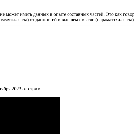
 не может иметь данных в опыте составных частей. Это как говор
аммути-сачча) от данностей в высшем смысле (параматтха-сачча)
нтября 2023 от стрим