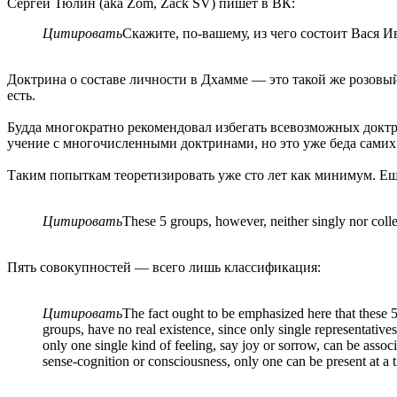
Сергей Тюлин (aka Zom, Zack SV) пишет в ВК:
Цитировать
Скажите, по-вашему, из чего состоит Вася И
Доктрина о составе личности в Дхамме — это такой же розовый 
есть.
Будда многократно рекомендовал избегать всевозможных доктри
учение с многочисленными доктринами, но это уже беда самих
Таким попыткам теоретизировать уже сто лет как минимум. Ещ
Цитировать
These 5 groups, however, neither singly nor collec
Пять совокупностей — всего лишь классификация:
Цитировать
The fact ought to be emphasized here that these 5 
groups, have no real existence, since only single representative
only one single kind of feeling, say joy or sorrow, can be assoc
sense-cognition or consciousness, only one can be present at a t