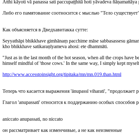
Atthi kāyoti vā panassa sati paccupaṭṭhitā hoti yāvadeva ñāṇamattāya 
Либо его памятование соотносится с мыслью "Тело существует"
Как объясняется в Дведхавитакка сутте:
Seyyathāpi bhikkhave gimhānaṃ pacchime māse sabbasassesu gāmanta
kho bhikkhave satikaraṇīyameva ahosi: ete dhammāti.
"Just as in the last month of the hot season, when all the crops have 
himself mindful of 'those cows.' In the same way, I simply kept myself 
http://www.accesstoinsight.org/tipitaka/mn/mn.019.than.html
Теперь что касается выражения 'ānupassī viharati', "продолжает 
Глагол 'anupassati' относится к поддержанию особых способов 
aniccato anupassati, no niccato
он рассматривает как изменчивые, а не как неизменные