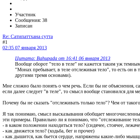
Участник
Сообщения: 38
Записан
Re: Сатипаттхана сутта
#1
02:35 07 января 2013
Цитата: Bahupada от 16:41 06 января 2013
Вообще оборот "тело в теле" не кажется таким уж темным
"Монах пребывает, в теле отслеживая тело", то есть он в
другими тремя основами).
Мне сложно было понять о чем речь. Если бы не объяснения, с
если далее следует "в теле", то смысл вообще становился для м
Почему бы не сказать "отслеживать только тело"? Чем от таког
Я так понимаю, смысл высказывания обобщает многочисленные 
эти примеры. Правильно ли я понимаю, что "отслеживание тела
- в каком положении находиться тело? (сидячее, стоячее, лежаче
- как движется тело? (ходьба, бег и прочее)
- как дышится, как бьется сердце, напряжены какие-либо мыш