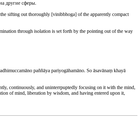
на другие сферы.
the sifting out thoroughly [vinibbhoga] of the apparently compact
ination through isolation is set forth by the pointing out of the way
asā adhimuccamāno paññāya pariyogāhamāno. So āsavānaṃ khayā
y, continuously, and uninterrpuptedly focusing on it with the mind,
eration of mind, liberation by wisdom, and having entered upon it,