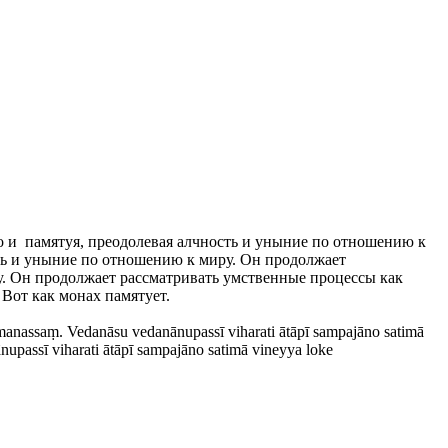
но и памятуя, преодолевая алчность и уныние по отношению к
ость и уныние по отношению к миру. Он продолжает
ру. Он продолжает рассматривать умственные процессы как
 Вот как монах памятует.
omanassaṃ. Vedanāsu vedanānupassī viharati ātāpī sampajāno satimā
upassī viharati ātāpī sampajāno satimā vineyya loke