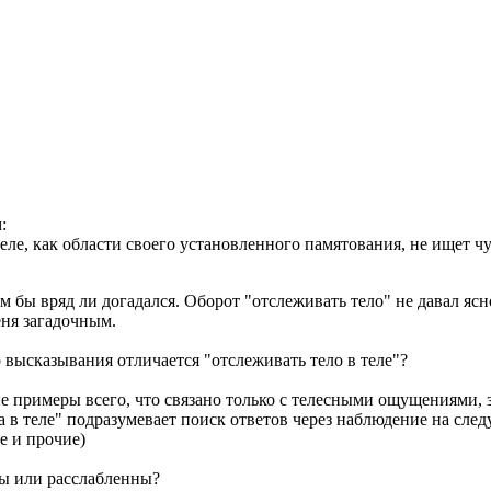
:
 теле, как области своего установленного памятования, не ищет ч
ам бы вряд ли догадался. Оборот "отслеживать тело" не давал я
еня загадочным.
о высказывания отличается "отслеживать тело в теле"?
примеры всего, что связано только с телесными ощущениями, з
 в теле" подразумевает поиск ответов через наблюдение на сле
е и прочие)
цы или расслабленны?