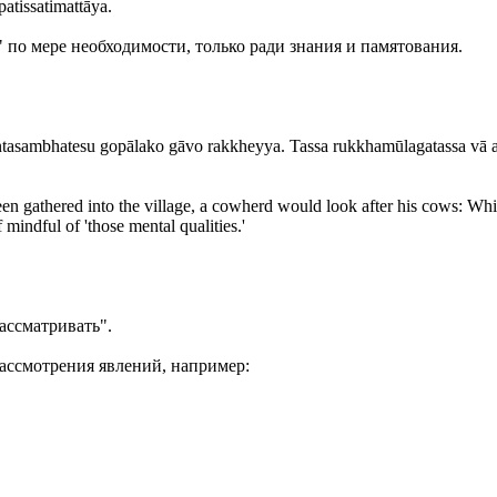
patissatimattāya.
 по мере необходимости, только ради знания и памятования.
sambhatesu gopālako gāvo rakkheyya. Tassa rukkhamūlagatassa vā ab
been gathered into the village, a cowherd would look after his cows: Whil
mindful of 'those mental qualities.'
рассматривать".
рассмотрения явлений, например: