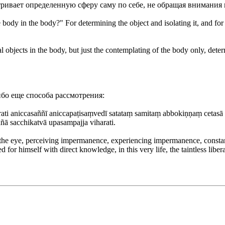
ривает определенную сферу саму по себе, не обращая внимания 
ody in the body?" For determining the object and isolating it, and for 
objects in the body, but just the contemplating of the body only, determ
бо еще способа рассмотрения:
arati aniccasaññī aniccapaṭisaṃvedī satataṃ samitaṃ abbokiṇṇaṃ cet
 sacchikatvā upasampajja viharati.
e eye, perceiving impermanence, experiencing impermanence, constantl
d for himself with direct knowledge, in this very life, the taintless lib