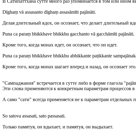
В Сатипаттхана сутте много раз упоминается в том или ином в
Dīghaṃ vā assasanto dīghaṃ assasāmīti pajānāti.
Делая длительный вдох, он осознает, что делает длительный вд
Puna ca paraṃ bhikkhave bhikkhu gacchanto vā gacchāmīti pajānāti.
Кроме того, когда монах идет, он осознает, что он идет.
Puna ca paraṃ bhikkhave bhikkhu abhikkante paṭikkante sampajānakā
Кроме того, когда монах шагает вперед и назад, он осознает это
"Сампаджання" встречается в сутте либо в форме глагола "pajānā
Эти слова применяются к конкретным параметрам процессов в 
А само "сати" всегда применяется не к параметрам отдельных п
So satova assasati, sato passasati.
Только памятуя, он вдыхает, и памятуя, он выдыхает.