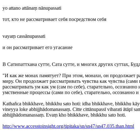
yo attano attānaṃ nānupassati
тот, кто не рассматривает себя посредством себя
vayaṃ cassānupassati
и он рассматривает его угасание
В Сатипаттхана сутте, Сата сутте, и многих других суттах, Бу
"И как же монах памятует? При этом, монахи, он продолжает 
миру. Он продолжает рассматривать чувства как чувства (сами
рассматривать ум как ум (сам по себе), старательно, осознан
умственные процессы (сами по себе), старательно, осознанно 
Kathañca bhikkhave, bhikkhu sato hoti: idha bhikkhave, bhikkhu kāy
vineyya loke abhijjhādomanassaṃ. Citte cittānupassī viharati ātāpī
abhijjhādomanassaṃ. Evaṃ kho bhikkhave, bhikkhu sato hoti.
http://www.accesstoinsight.org/tipitaka/sn/sn47/sn47.035.than.html