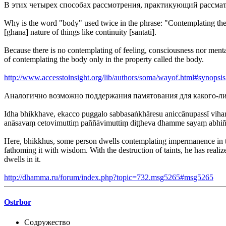
В этих четырех способах рассмотрения, практикующий рассмат
Why is the word "body" used twice in the phrase: "Contemplating the b
[ghana] nature of things like continuity [santati].
Because there is no contemplating of feeling, consciousness nor mental 
of contemplating the body only in the property called the body.
http://www.accesstoinsight.org/lib/authors/soma/wayof.html#synopsis
Аналогично возможно поддержания памятования для какого-ли
Idha bhikkhave, ekacco puggalo sabbasaṅkhāresu aniccānupassī vih
anāsavaṃ cetovimuttiṃ paññāvimuttiṃ diṭṭheva dhamme sayaṃ abhiññā
Here, bhikkhus, some person dwells contemplating impermanence in th
fathoming it with wisdom. With the destruction of taints, he has realize
dwells in it.
http://dhamma.ru/forum/index.php?topic=732.msg5265#msg5265
Ostrbor
Содружество