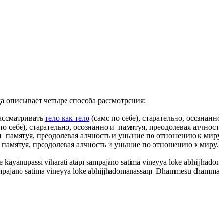
дда описывает четыре способа рассмотрения:
рассматривать
тело как тело
(само по себе), старательно, осознан
 по себе), старательно, осознанно и памятуя, преодолевая алчн
но и памятуя, преодолевая алчность и уныние по отношению к ми
и памятуя, преодолевая алчность и уныние по отношению к миру.
e kāyānupassī viharati ātāpī sampajāno satimā vineyya loke abhijjhād
 sampajāno satimā vineyya loke abhijjhādomanassaṃ. Dhammesu dhammān