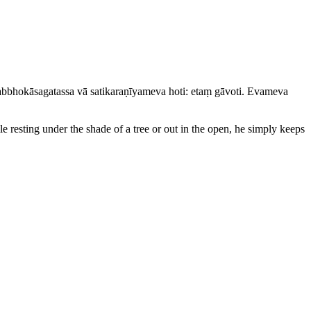
bhokāsagatassa vā satikaraṇīyameva hoti: etaṃ gāvoti. Evameva
e resting under the shade of a tree or out in the open, he simply keeps