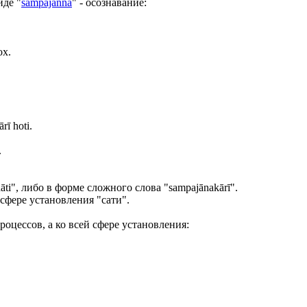
иде "
sampajañña
" - осознавание:
ох.
rī hoti.
.
ti", либо в форме сложного слова "sampajānakārī".
сфере установления "сати".
роцессов, а ко всей сфере установления: