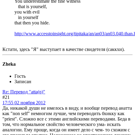
You underestimate the fine witness
that is yourself,
you with evil
in yourself
that then you hide.
http://www.accesstoinsight.org/tipitaka/an/an03/an03.040.than.
Кстати, здесь "Я" выступает в качестве свидетеля (саккхи).
Zheka
Гость
Записан
Re: Перевод "atta(n)"
#21
17:55 02 ноября 2012
Да, никакой души не имелось в виду, и вообще перевод анатта
как "non self" немногим лучше, чем переводить бхикку как
"priest". Сложно все с этими английскими переводами. Беда в
том, что нормальное свойство человеческого ума- искать
аналогии. Ему проще, когда он имеет дело с чем- то схожим с