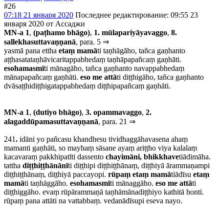
#26
07:18 21 января 2020
Последнее редактирование
: 09:55 23
января 2020 от Ассаджи
MN-a 1
,
(paṭhamo bhāgo)
,
1. mūlapariyāyavaggo
,
8.
sallekhasuttavaṇṇanā
, para. 5 ⇒
yasmā pana ettha
etaṃ mamā
ti taṇhāgāho, tañca gaṇhanto
aṭṭhasatataṇhāvicaritappabhedaṃ taṇhāpapañcaṃ gaṇhāti.
esohamasmī
ti mānagāho, tañca gaṇhanto navappabhedaṃ
mānapapañcaṃ gaṇhāti.
eso me attā
ti diṭṭhigāho, tañca gaṇhanto
dvāsaṭṭhidiṭṭhigatappabhedaṃ diṭṭhipapañcaṃ gaṇhāti.
MN-a 1
,
(dutiyo bhāgo)
,
3. opammavaggo
,
2.
alagaddūpamasuttavaṇṇanā
, para. 21 ⇒
241
.
idāni yo pañcasu khandhesu tividhaggāhavasena ahaṃ
mamanti gaṇhāti, so mayhaṃ sāsane ayaṃ ariṭṭho viya kalalaṃ
kacavaraṃ pakkhipatīti dassento
chayimāni, bhikkhave
tiādimāha.
tattha
diṭṭhiṭṭhānānī
ti diṭṭhipi diṭṭhiṭṭhānaṃ, diṭṭhiyā ārammaṇampi
diṭṭhiṭṭhānaṃ, diṭṭhiyā paccayopi.
rūpaṃ etaṃ mamā
tiādīsu
etaṃ
mamā
ti taṇhāggāho.
esohamasmī
ti mānaggāho.
eso me attā
ti
diṭṭhiggāho. evaṃ rūpārammaṇā taṇhāmānadiṭṭhiyo kathitā honti.
rūpaṃ pana attāti na vattabbaṃ. vedanādīsupi eseva nayo.