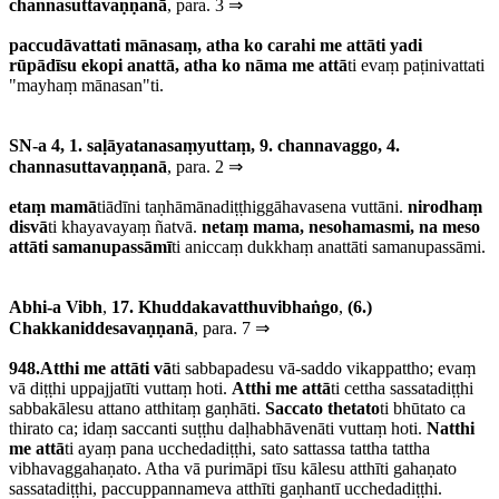
channasuttavaṇṇanā
, para. 3 ⇒
paccudāvattati mānasaṃ, atha ko carahi me attāti yadi
rūpādīsu ekopi anattā, atha ko nāma me attā
ti evaṃ paṭinivattati
"mayhaṃ mānasan"ti.
SN-a 4, 1. saḷāyatanasaṃyuttaṃ, 9. channavaggo, 4.
channasuttavaṇṇanā
, para. 2 ⇒
etaṃ mamā
tiādīni taṇhāmānadiṭṭhiggāhavasena vuttāni.
nirodhaṃ
disvā
ti khayavayaṃ ñatvā.
netaṃ mama, nesohamasmi, na meso
attāti samanupassāmī
ti aniccaṃ dukkhaṃ anattāti samanupassāmi.
Abhi-a Vibh
,
17. Khuddakavatthuvibhaṅgo
,
(6.)
Chakkaniddesavaṇṇanā
, para. 7 ⇒
948
.
Atthi me attāti vā
ti sabbapadesu vā-saddo vikappattho; evaṃ
vā diṭṭhi uppajjatīti vuttaṃ hoti.
Atthi me attā
ti cettha sassatadiṭṭhi
sabbakālesu attano atthitaṃ gaṇhāti.
Saccato thetato
ti bhūtato ca
thirato ca; idaṃ saccanti suṭṭhu daḷhabhāvenāti vuttaṃ hoti.
Natthi
me attā
ti ayaṃ pana ucchedadiṭṭhi, sato sattassa tattha tattha
vibhavaggahaṇato. Atha vā purimāpi tīsu kālesu atthīti gahaṇato
sassatadiṭṭhi, paccuppannameva atthīti gaṇhantī ucchedadiṭṭhi.