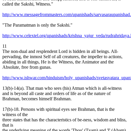
called the Sakshi, Witness."
http://www.messagefrommasters.com/upanishads/sarvasaraupanishad
"The Paramatman is only the Sakshi."
http://www.celextel.org/upanishads/krishna_yajur_veda/rudrahridaya.
11
The non-dual and resplendent Lord is hidden in all beings. All-
pervading, the inmost Self of all creatures, the impeller to actions,
abiding in all things, He is the Witness, the Animator and the
Absolute, free from gunas.
http://www.ishwar.com/hinduism/holy_upanishads/svetasvatara_upan
13(b)-14(a). That man who sees (his) Atman which is all-witness
and is beyond all caste and orders of life as of the nature of
Brahman, becomes himself Brahman.
17(b)-18. Persons with spiritual eyes see Brahman, that is the
witness of the
three states that has the characteristics of be-ness, wisdom and bliss,
that is
the underlying meaning of the words 'Thou' (Tvam) and 'I' (Aham)