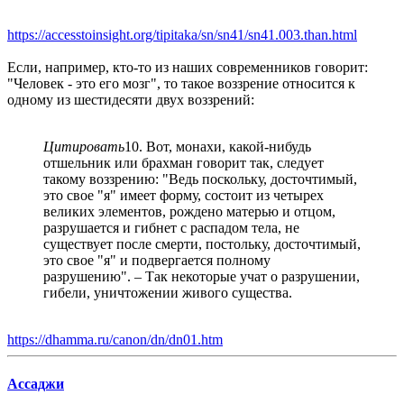
https://accesstoinsight.org/tipitaka/sn/sn41/sn41.003.than.html
Если, например, кто-то из наших современников говорит:
"Человек - это его мозг", то такое воззрение относится к
одному из шестидесяти двух воззрений:
Цитировать
10. Вот, монахи, какой-нибудь
отшельник или брахман говорит так, следует
такому воззрению: "Ведь поскольку, досточтимый,
это свое "я" имеет форму, состоит из четырех
великих элементов, рождено матерью и отцом,
разрушается и гибнет с распадом тела, не
существует после смерти, постольку, досточтимый,
это свое "я" и подвергается полному
разрушению". – Так некоторые учат о разрушении,
гибели, уничтожении живого существа.
https://dhamma.ru/canon/dn/dn01.htm
Ассаджи