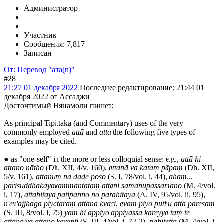
Администратор
Участник
Сообщения: 7,817
Записан
От: Перевод "atta(n)"
#28
21:27 01 декабря 2022
Последнее редактирование
: 21:44 01
декабря 2022 от Ассаджи
Досточтимый Нянамоли пишет:
As principal Tipi.taka (and Commentary) uses of the very
commonly employed
attā
and
atta
the following five types of
examples may be cited.
● as "one-self" in the more or less colloquial sense: e.g.,
attā hi
attano nātho
(Dh. XII, 4/v. 160),
attanā va kataṃ pāpaṃ
(Dh. XII,
5/v. 161),
attānuṃ na dade poso
(S. I, 78/vol. i, 44),
ahaṃ
...
parisuddhakāyakammantataṃ attani samanupassamano
(M. 4/vol.
i, 17),
attahitāya paṭipanno no parahitāya
(A. IV, 95/vol. ii, 95),
n'ev'ajjhagā piyataraṃ attanā kvaci
,
evam piyo puthu attā paresaṃ
(S. III, 8/vol. i, 75)
yam hi appiyo appiyassa kareyya taṃ te
attana'va attano karonti
(S. III, 4/vol. i, 72-2),
pahitatta
(M. 4/vol. i,