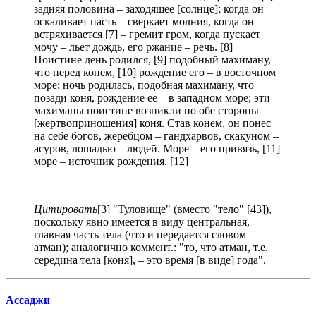
задняя половина – заходящее [солнце]; когда он
оскаливает пасть – сверкает молния, когда он
встряхивается [7] – гремит гром, когда пускает
мочу – льет дождь, его ржание – речь. [8]
Поистине день родился, [9] подобный махиману,
что перед конем, [10] рождение его – в восточном
море; ночь родилась, подобная махиману, что
позади коня, рождение ее – в западном море; эти
махиманы поистине возникли по обе стороны
[жертвоприношения] коня. Став конем, он понес
на себе богов, жеребцом – гандхарвов, скакуном –
асуров, лошадью – людей. Море – его привязь, [11]
море – источник рождения. [12]
Цитировать
[3] "Туловище" (вместо "тело" [43]),
поскольку явно имеется в виду центральная,
главная часть тела (что и передается словом
атман); аналогично коммент.: "то, что атман, т.е.
середина тела [коня], – это время [в виде] года".
Ассаджи