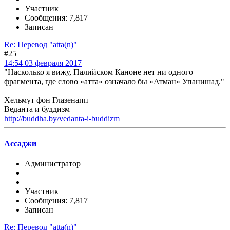
Участник
Сообщения: 7,817
Записан
Re: Перевод "atta(n)"
#25
14:54 03 февраля 2017
"Насколько я вижу, Палийском Каноне нет ни одного
фрагмента, где слово «атта» означало бы «Атман» Упанишад."
Хельмут фон Глазенапп
Веданта и буддизм
http://buddha.by/vedanta-i-buddizm
Ассаджи
Администратор
Участник
Сообщения: 7,817
Записан
Re: Перевод "atta(n)"