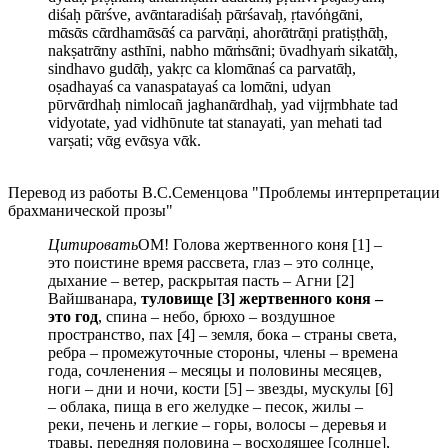
diśaḥ pᾱrśve, avᾱntaradiśaḥ pᾱrśavaḥ, ṛtavóṅgᾱni,
mᾱsᾱs cᾱrdhamᾱsᾱś ca parvᾱṇi, ahorᾱtrᾱṇi pratiṣṭhᾱḥ,
nakṣatrᾱny asthīni, nabho mᾱṁsᾱni; ῡvadhyaṁ sikatᾱḥ,
sindhavo gudᾱḥ, yakṛc ca klomᾱnaś ca parvatᾱḥ,
oṣadhayaś ca vanaspatayaś ca lomᾱni, udyan
pῡrvᾱrdhaḥ nimlocañ jaghanᾱrdhaḥ, yad vijṛmbhate tad
vidyotate, yad vidhῡnute tat stanayati, yan mehati tad
varṣati; vᾱg evᾱsya vᾱk.
Перевод из работы В.С.Семенцова "Проблемы интерпретации
брахманической прозы"
Цитировать
ОМ! Голова жертвенного коня [1] –
это поистине время рассвета, глаз – это солнце,
дыхание – ветер, раскрытая пасть – Агни [2]
Вайшванара,
туловище [3] жертвенного коня –
это год
, спина – небо, брюхо – воздушное
пространство, пах [4] – земля, бока – страны света,
ребра – промежуточные стороны, члены – времена
года, сочленения – месяцы и половины месяцев,
ноги – дни и ночи, кости [5] – звезды, мускулы [6]
– облака, пища в его желудке – песок, жилы –
реки, печень и легкие – горы, волосы – деревья и
травы, передняя половина – восходящее [солнце],