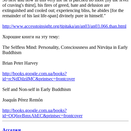
of craving's thirst], his fires of greed, hate and delusion are
extinguished and cooled out; experiencing bliss, he abides [for the
remainder of his last life-span] divinely pure in himself."
http://www.accesstoinsight.org/tipitaka/an/an03/an03.066.than.html
Хорошие книги на эту тему:
The Selfless Mind: Personality, Consciousness and Nirvāṇa in Early
Buddhism
Brian Peter Harvey
http://books.google.com.ua/books?
id=rcNdDilzilMC&printsec=frontcover
Self and Non-self in Early Buddhism
Joaquín Pérez Remón
http://books.google.com.ua/books?
id=OQ6svBmxAhEC&printsec=frontcover
Ассаджи