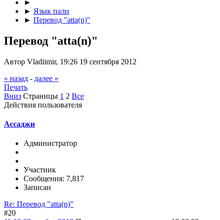
►
►
Язык пали
►
Перевод "atta(n)"
Перевод "atta(n)"
Автор Vladiimir, 19:26 19 сентября 2012
« назад
-
далее »
Печать
Вниз
Страницы
1
2
Все
Действия пользователя
Ассаджи
Администратор
Участник
Сообщения: 7,817
Записан
Re: Перевод "atta(n)"
#20