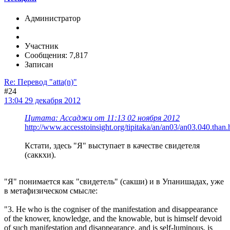
Администратор
Участник
Сообщения: 7,817
Записан
Re: Перевод "atta(n)"
#24
13:04 29 декабря 2012
Цитата: Ассаджи от 11:13 02 ноября 2012
http://www.accesstoinsight.org/tipitaka/an/an03/an03.040.than.
Кстати, здесь "Я" выступает в качестве свидетеля
(саккхи).
"Я" понимается как "свидетель" (сакши) и в Упанишадах, уже
в метафизическом смысле:
"3. He who is the cogniser of the manifestation and disappearance
of the knower, knowledge, and the knowable, but is himself devoid
of such manifestation and disappearance, and is self-luminous, is