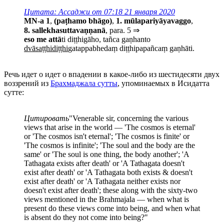
Цитата: Ассаджи от 07:18 21 января 2020
MN-a 1
,
(paṭhamo bhāgo)
,
1. mūlapariyāyavaggo
,
8. sallekhasuttavaṇṇanā
, para. 5 ⇒
eso me attā
ti diṭṭhigāho, tañca gaṇhanto
dvāsaṭṭhidiṭṭhi
gatappabhedaṃ diṭṭhipapañcaṃ gaṇhāti.
Речь идет о идет о впадении в какое-либо из шестидесяти двух
воззрений из
Брахмаджала сутты
, упоминаемых в Исидатта
сутте:
Цитировать
"Venerable sir, concerning the various
views that arise in the world — 'The cosmos is eternal'
or 'The cosmos isn't eternal'; 'The cosmos is finite' or
'The cosmos is infinite'; 'The soul and the body are the
same' or 'The soul is one thing, the body another'; 'A
Tathagata exists after death' or 'A Tathagata doesn't
exist after death' or 'A Tathagata both exists & doesn't
exist after death' or 'A Tathagata neither exists nor
doesn't exist after death'; these along with the sixty-two
views mentioned in the Brahmajala — when what is
present do these views come into being, and when what
is absent do they not come into being?"