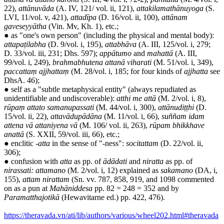
22),
attānuvāda
(A. IV, 121/ vol. ii, 121),
attakilamathānuyoga
(S.
LVI, 11/vol. v, 421),
attadīpa
(D. 16/vol. ii, 100),
attānam
gaveseyyātha
(Vin. Mv, Kh. 1), etc.;
● as "one's own person" (including the physical and mental body):
attapaṭilabha
(D. 9/vol. i, 195),
attabhāva
(A. III, 125/vol. i, 279;
D. 33/vol. iii, 231; Dhs. 597);
appātumo
and
mahattā
(A. III,
99/vol. i, 249),
brahmabhutena attanā viharati
(M. 51/vol. i, 349),
paccattaṃ ajjhattaṃ
(M. 28/vol. i, 185; for four kinds of
ajjhatta
see
DhsA. 46);
● self as a "subtle metaphysical entity" (always repudiated as
unidentifiable and undiscoverable):
atthi me attā
(M. 2/vol. i, 8),
rūpaṃ attato samanupassati
(M. 44/vol. i, 300),
attānudiṭṭhi
(D.
15/vol. ii, 22),
attavādupādāna
(M. 11/vol. i, 66),
suññam idam
attena vā attaniyena vā
(M. 106/ vol. ii, 263),
rūpam bhikkhave
anattā
(S. XXII, 59/vol. iii, 66), etc.;
● enclitic
-atta
in the sense of "-ness":
socitattam
(D. 22/vol. ii,
306);
● confusion with
atta
as pp. of
ādādati
and
niratta
as pp. of
nirassati: attamano
(M. 2/vol. i, 12) explained as
sakamano
(DA, i,
155),
attam nirattam
(Sn. vv. 787, 858, 919, and 1098 commented
on as a pun at
Mahāniddesa
pp. 82 = 248 = 352 and by
Paramatthajotikā
(Hewavitarne ed.) pp. 422, 476).
https://theravada.vn/ati/lib/authors/various/wheel202.html#theravada