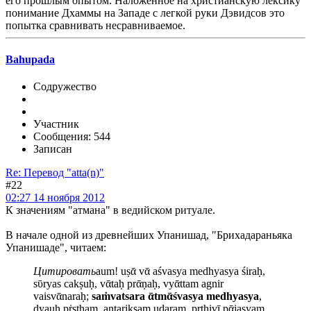
его прошлым опытом. Наложенное на христианскую лексику
понимание Дхаммы на Западе с легкой руки Дэвидсов это
попытка сравнивать несравниваемое.
Bahupada
Содружество
Участник
Сообщения: 544
Записан
Re: Перевод "atta(n)"
#22
02:27 14 ноября 2012
К значениям "атмана" в ведийском ритуале.
В начале одной из древнейших Упанишад, "Брихадараньяка
Упанишаде", читаем:
Цитировать
aum! uṣᾱ vᾱ aśvasya medhyasya śiraḥ,
sῡryas cakṣuḥ, vᾱtaḥ prᾱṇaḥ, vyᾱttam agnir
vaisvᾱnaraḥ;
saṁvatsara ᾱtmᾱśvasya medhyasya
,
dyauḥ pṙṣṭham, antarikṣam udaram, pṛthivī pᾱjasyam,