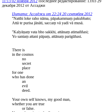
11:13 02 ноября 2012
Последнее редактирование
: 13:03 29
декабря 2012 от Ассаджи
Цитата: Ассаджи от 22:24 20 сентября 2012
''Natthi loke raho nāma, pāpakammaṃ pakubbato;
Attā te purisa jānāti, saccaṃ vā yadi vā musā.
''Kalyāṇaṃ vata bho sakkhi, attānaṃ atimaññasi;
Yo santaṃ attani pāpaṃ, attānaṃ parigūhasi.
There is
in the cosmos
no
secret
place
for one
who has done
an
evil
deed.
Your own self knows, my good man,
whether you are true
or false.