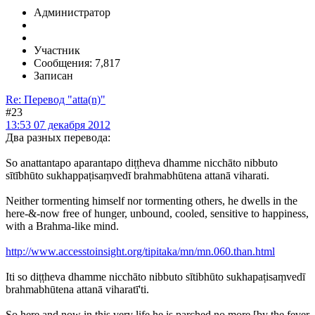
Администратор
Участник
Сообщения: 7,817
Записан
Re: Перевод "atta(n)"
#23
13:53 07 декабря 2012
Два разных перевода:
So anattantapo aparantapo diṭṭheva dhamme nicchāto nibbuto
sītībhūto sukhappaṭisaṃvedī brahmabhūtena attanā viharati.
Neither tormenting himself nor tormenting others, he dwells in the
here-&-now free of hunger, unbound, cooled, sensitive to happiness,
with a Brahma-like mind.
http://www.accesstoinsight.org/tipitaka/mn/mn.060.than.html
Iti so diṭṭheva dhamme nicchāto nibbuto sītibhūto sukhapaṭisaṃvedī
brahmabhūtena attanā viharatī'ti.
So here and now in this very life he is parched no more [by the fever