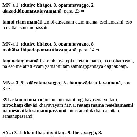
MN-a 1
,
(dutiyo bhāgo)
,
3. opammavaggo
,
2.
alagaddūpamasuttavaṇṇanā
, para. 23 ⇒
tampi etaṃ mamā
ti tampi dassanaṃ etaṃ mama, esohamasmi, eso
me attāti samanupassati.
MN-a 1
,
(dutiyo bhāgo)
,
3. opammavaggo
,
8.
mahāhatthipadopamasuttavaṇṇanā
, para. 14 ⇒
taṃ netaṃ mamā
ti taṃ ubhayampi na etaṃ mama, na esohamasmi,
na eso me attāti evaṃ yathābhūtaṃ sammappaññāya daṭṭhabbaṃ.
MN-a 3
,
5. saḷāyatanavaggo
,
2. channovādasuttavaṇṇanā
, para.
3 ⇒
391
.
etaṃ mamā
tiādīni taṇhāmānadiṭṭhigāhavasena vuttāni.
nirodhaṃ disvā
ti khayavayaṃ ñatvā.
netaṃ mama nesohamasmi
na meso attāti samanupassāmī
ti aniccaṃ dukkhaṃ anattāti
samanupassāmi.
SN-a 3, 1. khandhasaṃyuttaṃ, 9. theravaggo, 8.