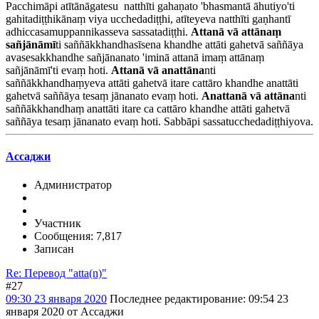
Pacchimāpi atītānāgatesu natthīti gahaṇato 'bhasmantā āhutiyo'ti
gahitadiṭṭhikānaṃ viya ucchedadiṭṭhi, atīteyeva natthīti gaṇhantī
adhiccasamuppannikasseva sassatadiṭṭhi.
Attanā vā attānaṃ
sañjānāmī
ti saññākkhandhasīsena khandhe attāti gahetvā saññāya
avasesakkhandhe sañjānanato 'iminā attanā imaṃ attānaṃ
sañjānāmī'ti evaṃ hoti.
Attanā vā anattāna
nti
saññākkhandhaṃyeva attāti gahetvā itare cattāro khandhe anattāti
gahetvā saññāya tesaṃ jānanato evaṃ hoti.
Anattanā vā attāna
nti
saññākkhandhaṃ anattāti itare ca cattāro khandhe attāti gahetvā
saññāya tesaṃ jānanato evaṃ hoti. Sabbāpi sassatucchedadiṭṭhiyova.
Ассаджи
Администратор
Участник
Сообщения: 7,817
Записан
Re: Перевод "atta(n)"
#27
09:30 23 января 2020
Последнее редактирование
: 09:54 23
января 2020 от Ассаджи