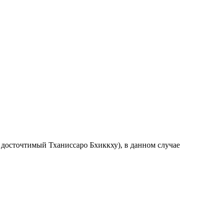
 досточтимый Тханиссаро Бхиккху), в данном случае