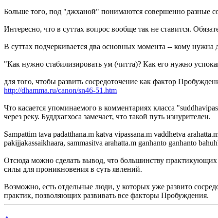
Больше того, под "джханой" понимаются совершенно разные сос
Интересно, что в суттах вопрос вообще так не ставится. Обязат
В суттах подчеркивается два основных момента -- кому нужна д
"Как нужно стабилизировать ум (читта)? Как его нужно успока
для того, чтобы развить сосредоточение как фактор Пробужден
http://dhamma.ru/canon/sn46-51.htm
Что касается упоминаемого в комментариях класса "suddhavipass
через реку. Буддхагхоса замечает, что такой путь изнурителен.
Sampattim tava padatthana.m katva vipassana.m vaddhetva arahatta.
pakiјјakassaіkhaara, sammasitva arahatta.m ganhanto ganhanto bahuhb
Отсюда можно сделать вывод, что большинству практикующих
силы для проникновения в суть явлений.
Возможно, есть отдельные люди, у которых уже развито сосред
практик, позволяющих развивать все факторы Пробуждения.