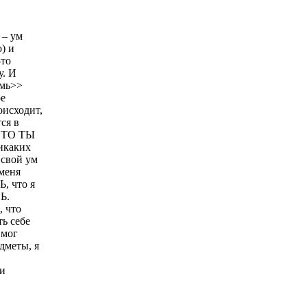
 – ум
о) и
-то
у. И
смь>>
ое
оисходит,
ся в
 ЭТО ТЫ
никаких
 свой ум
 меня
, что я
Ь.
, что
ть себе
 мог
дметы, я
 и