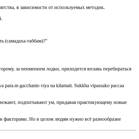
ятства, в зависимости от используемых методик.
й.
ь (самадаха-таббам)?"
оторому, за неимением лодки, приходится вплавь перебираться
a para.m gacchanto viya na kilamati. Sukkha vipassako paссaa
свежают, подпитывают ум, придавая практикующему новые
ми факторами. Но в целом людям нужно всё разнообразие