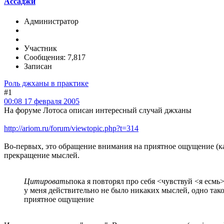
Ассаджи
Администратор
Участник
Сообщения: 7,817
Записан
Роль джханы в практике
#1
00:08 17 февраля 2005
На форуме Лотоса описан интересный случай джханы
http://ariom.ru/forum/viewtopic.php?t=314
Во-первых, это обращение внимания на приятное ощущение (ка
прекращение мыслей.
Цитировать
пока я повторял про себя <чувствуй <я есмь
у меня действительно не было никаких мыслей, одно так
приятное ощущение