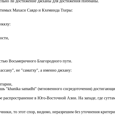
ательно ли достижение джханы для достижения Ниббаны.
чтимых Махаси Саядо и Кхеминда Тхеры:
иккху:
ости,
астью Восьмеричного Благородного пути.
ассану", не "саматху", а именно джхану:
нтарии,
лишь "khanika samadhi" (мгновенного сосредоточения) достигающ
е распространение в Юго-Восточной Азии. На западе, где сутта
чники, то этот спор, видимо, неразрешим без уточнения критер