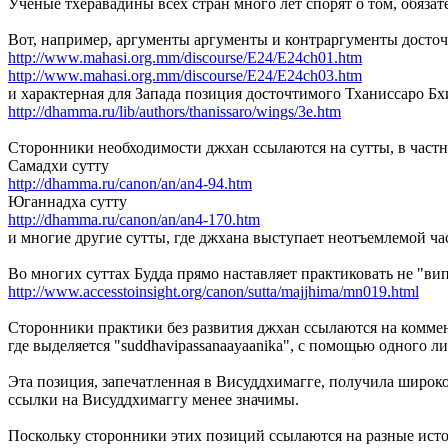
Ученые тхеравадины всех стран много лет спорят о том, обяз
Вот, например, аргументы аргументы и контраргументы досто
http://www.mahasi.org.mm/discourse/E24/E24ch01.htm
http://www.mahasi.org.mm/discourse/E24/E24ch03.htm
и характерная для Запада позиция досточтимого Тханиссаро Бх
http://dhamma.ru/lib/authors/thanissaro/wings/3e.htm
Сторонники необходимости джхан ссылаются на сутты, в частн
Самадхи сутту
http://dhamma.ru/canon/an/an4-94.htm
Юганнадха сутту
http://dhamma.ru/canon/an/an4-170.htm
и многие другие сутты, где джхана выступает неотъемлемой ч
Во многих суттах Будда прямо наставляет практиковать не "вип
http://www.accesstoinsight.org/canon/sutta/majjhima/mn019.html
Сторонники практики без развития джхан ссылаются на комме
где выделяется "suddhavipassanaayaanika", с помощью одного 
Эта позиция, запечатленная в Висуддхимагге, получила широко
ссылки на Висуддхимаггу менее значимы.
Поскольку сторонники этих позиций ссылаются на разные исто