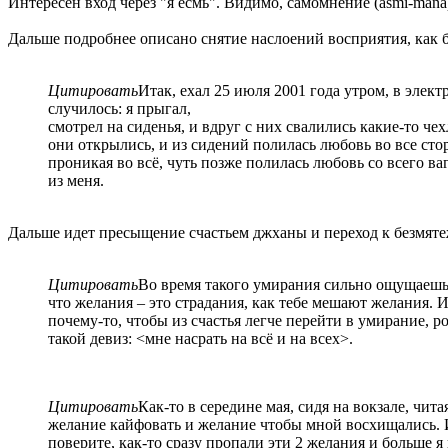
Интересен вход через "я есмь". Видимо, самомнение (asmi-mana
Дальше подробнее описано снятие наслоений восприятия, как б
Цитировать
Итак, ехал 25 июля 2001 года утром, в элект
случилось: я прыгал,
смотрел на сиденья, и вдруг с них свалились какие-то чех
они открылись, и из сидений полилась любовь во все сто
проникая во всё, чуть позже полилась любовь со всего ва
из меня.
Дальше идет пресыщение счастьем джханы и переход к безмят
Цитировать
Во время такого умирания сильно ощущаеш
что желания – это страдания, как тебе мешают желания. 
почему-то, чтобы из счастья легче перейти в умирание, р
такой девиз: <мне насрать на всё и на всех>.
Цитировать
Как-то в середине мая, сидя на вокзале, чит
желание кайфовать и желание чтобы мной восхищались. 
поверите, как-то сразу пропали эти 2 желания и больше я