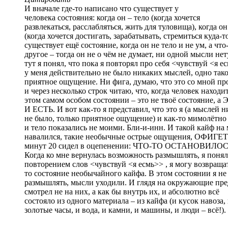
И вначале где-то написано что существует у
человека состояния: когда он – тело (когда хочется
развлекаться, расслабляться, жить для туловища), когда он
(когда хочется достигать, зарабатывать, стремиться куда-т
существует ещё состояние, когда он не тело и не ум, а что
другое – тогда он не о чём не думает, ни одной мысли нет
тут я понял, что пока я повторял про себя <чувствуй <я е
у меня действительно не было никаких мыслей, одно так
приятное ощущение. Ни фига, думаю, что это со мной пр
и через несколько строк читаю, что, когда человек находит
этом самом особом состоянии – это не твоё состояние, а
И ЕСТЬ. И вот как-то я представил, что это я (а мыслей 
не было, только приятное ощущение) и как-то мимолётно
и тело показались не моими. Бли-и-инн. И такой кайф на
навалился, такие необычные острые ощущения, ОФИГЕТЬ
минут 20 сидел в оцепенении: ЧТО-ТО ОСТАНОВИЛОС
Когда ко мне вернулась возможность размышлять, я понял
повторением слов <чувствуй <я есмь>> , я могу возвраща
то состояние необычайного кайфа. В этом состоянии я не
размышлять, мысли уходили. И глядя на окружающие пре
смотрел не на них, а как бы внутрь их, и абсолютно всё
состояло из одного материала – из кайфа (и кусок навоза,
золотые часы, и вода, и камни, и машины, и люди – всё!).