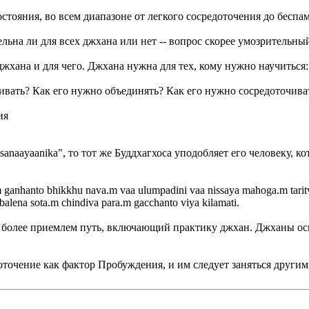
тояния, во всем диапазоне от легкого сосредоточения до беспам
ельна ли для всех джхана или нет -- вопрос скорее умозрительны
жхана и для чего. Джхана нужна для тех, кому нужно научиться:
ивать? Как его нужно объединять? Как его нужно сосредоточиват
ия
anaayaanika", то тот же Буддхагхоса уподобляет его человеку, к
m ganhanto bhikkhu nava.m vaa ulumpadini vaa nissaya mahoga.m taritv
alena sota.m chindiva para.m gacchanto viya kilamati.
 более приемлем путь, включающий практику джхан. Джханы о
оточение как фактор Пробуждения, и им следует заняться други