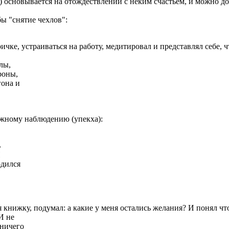
) основывается на отождествлении с неким счастьем, и можно до 
ы "снятие чехлов":
ричке, устраиваться на работу, медитировал и представлял себе, ч
лы,
роны,
гона и
ежному наблюдению (упекха):
ь
И
одился
ая книжку, подумал: а какие у меня остались желания? И понял что
И не
 ничего