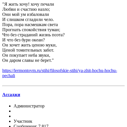
"Я жить хочу! хочу печали
Любви и счастию назло;
Они мой ум избаловали
И слишком сгладили чело.
Пора, пора насмешкам света
Прогнать спокойствия туман;
Что без страданий жизнь поэта?
И что без бури океан?
Он хочет жить ценою муки,
Ценой томительных забот.
Он покупает неба звуки,
Он даром славы не берет."
https://lermontovm.ru/stihi/filosofskie-stihi/ya-zhit-hochu-hochu-
pechali
Ассаджи
Администратор
Участник
Сообщения: 7,817