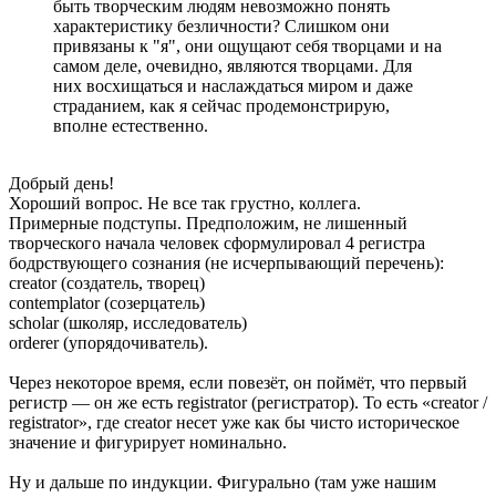
быть творческим людям невозможно понять
характеристику безличности? Слишком они
привязаны к "я", они ощущают себя творцами и на
самом деле, очевидно, являются творцами. Для
них восхищаться и наслаждаться миром и даже
страданием, как я сейчас продемонстрирую,
вполне естественно.
Добрый день!
Хороший вопрос. Не все так грустно, коллега.
Примерные подступы. Предположим, не лишенный
творческого начала человек сформулировал 4 регистра
бодрствующего сознания (не исчерпывающий перечень):
creator (создатель, творец)
contemplator (созерцатель)
scholar (школяр, исследователь)
orderer (упорядочиватель).
Через некоторое время, если повезёт, он поймёт, что первый
регистр — он же есть registrator (регистратор). То есть «creator /
registrator», где creator несет уже как бы чисто историческое
значение и фигурирует номинально.
Ну и дальше по индукции. Фигурально (там уже нашим