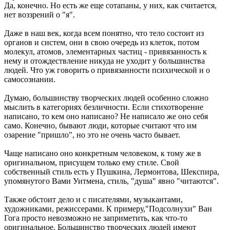
Да, конечно. Но есть же еще сотапаны, у них, как считается,
нет воззрений о "я".
Даже в наш век, когда всем понятно, что тело состоит из
органов и систем, они в свою очередь из клеток, потом
молекул, атомов, элементарных частиц - привязанность к
нему и отождествление никуда не уходит у большинства
людей. Что уж говорить о привязанности психической и о
самосознании.
Думаю, большинству творческих людей особенно сложно
мыслить в категориях безличности. Если стихотворение
написано, то кем оно написано? Не написало же оно себя
само. Конечно, бывают люди, которые считают что им
озарение "пришло", но это не очень часто бывает.
Чаще написано оно конкретным человеком, к тому же в
оригинальном, присущем только ему стиле. Свой
собственный стиль есть у Пушкина, Лермонтова, Шекспира,
упомянутого Вами Уитмена, стиль, "душа" явно "читаются".
Также обстоит дело и с писателями, музыкантами,
художниками, режиссерами. К примеру,"Подсолнухи" Ван
Гога просто невозможно не заприметить, как что-то
оригинальное. Большинство творческих людей имеют