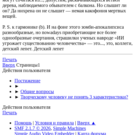
дерева, наблюдаемого обывателем с балкона. Но слышит ли
он? Да нихрена он не слышит — немая какофония мертвых
вещей.
P. S. к гармонике (b). И на фоне этого зомби-апокалипсиса
разнообразные, но nowadays приобретающие все более
однообразные очертания, страшилки ученых навроде «ИИ
угрожает существованию человечества» — это..., это, коллеги,
детский лепет. Детский лепет
Печать
Вверх
Страницы
1
Действия пользователя
Постижение
►
►
Общие вопросы
►
Творческому человеку не понять 3 характеристики?
Действия пользователя
Печать
Помощь
|
Условия и правила
|
Вверх ▲
SMF 2.1.7 © 2026
,
Simple Machines
Simple Audio Video Embedder
|
Карта форума