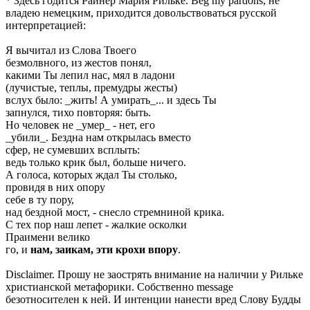
* Здесь годится Райнер Мария Рильке. Beg my pardons, не
владею немецким, приходится довольствоваться русской
интерпретацией:
Я вычитал из Слова Твоего
безмолвного, из жестов понял,
какими Ты лепил нас, мял в ладони
(лучистые, теплы, премудры жесты)
вслух было: _жить! А умирать_... и здесь Ты
запнулся, тихо повторяя: быть.
Но человек не _умер_ - нет, его
_убили_. Бездна нам открылась вместо
сфер, не сумевших всплыть:
ведь только крик был, больше ничего.
А голоса, которых ждал Ты столько,
провидя в них опору
себе в ту пору,
над бездной мост, - снесло стремниной крика.
С тех пор наш лепет - жалкие осколки
Праимени велико
го, и
нам, заикам, эти крохи впору
.
Disclaimer. Прошу не заострять внимание на наличии у Рильке
христианской метафорики. Собственно message
безотносителен к ней. И интенции нанести вред Слову Будды