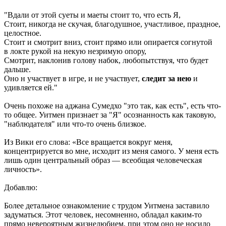
"Вдали от этой суеты и маеты стоит то, что есть Я,
Стоит, никогда не скучая, благодушное, участливое, праздное,
целостное.
Стоит и смотрит вниз, стоит прямо или опирается согнутой
в локте рукой на некую незримую опору,
Смотрит, наклонив голову набок, любопытствуя, что будет
дальше.
Оно н участвует в игре, и не участвует,
следит за нею
и
удивляется ей."
Очень похоже на аджана Сумедхо "это так, как есть", есть что-
то общее. Уитмен признает за "Я" осознанность как таковую,
"наблюдателя" или что-то очень близкое.
Из Вики его слова: «Все вращается вокруг меня,
концентрируется во мне, исходит из меня самого. У меня есть
лишь один центральный образ — всеобщая человеческая
личность».
Добавлю:
Более детальное ознакомление с трудом Уитмена заставило
задуматься. Этот человек, несомненно, обладал каким-то
прямо невероятным жизнелюбием, при этом оно не носило