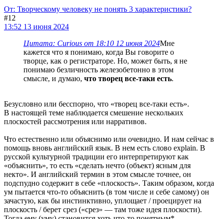
От: Творческому человеку не понять 3 характеристики?
#12
13:52 13 июня 2024
Цитата: Curious от 18:10 12 июня 2024
Мне
кажется что я понимаю, когда Вы говорите о
творце, как о регистраторе. Но, может быть, я не
понимаю безличность железобетонно в этом
смысле, и думаю,
что творец все-таки есть
.
Безусловно или бесспорно, что «творец все-таки есть».
В настоящей теме наблюдается смешение нескольких
плоскостей рассмотрения или нарративов.
Что естественно или объяснимо или очевидно. И нам сейчас в
помощь вновь английский язык. В нем есть слово explain. В
русской культурной традиции его интерпретируют как
«объяснить», то есть «сделать нечто (объект) ясным для
некто». И английский термин в этом смысле точнее, он
подспудно содержит в себе «плоскость». Таким образом, когда
ум пытается что-то объяснить (в том числе и себе самому) он
зачастую, как бы инстинктивно, уплощает / проецирует на
плоскость / берет срез («срез» — там тоже идея плоскости).
Тогда ему (уму) становится хоть что-то понятным*.