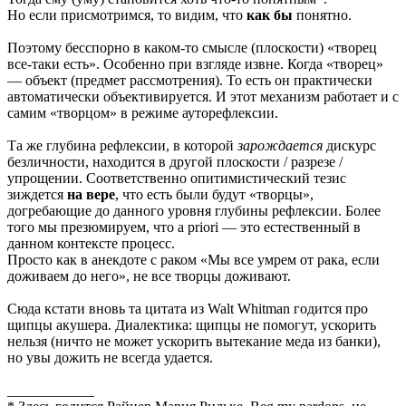
Но если присмотримся, то видим, что
как бы
понятно.
Поэтому бесспорно в каком-то смысле (плоскости) «творец
все-таки есть». Особенно при взгляде извне. Когда «творец»
— объект (предмет рассмотрения). То есть он практически
автоматически объективируется. И этот механизм работает и с
самим «творцом» в режиме ауторефлексии.
Та же глубина рефлексии, в которой
зарождается
дискурс
безличности, находится в другой плоскости / разрезе /
упрощении. Соответственно опитимистический тезис
зиждется
на вере
, что есть были будут «творцы»,
догребающие до данного уровня глубины рефлексии. Более
того мы презюмируем, что a priori — это естественный в
данном контексте процесс.
Просто как в анекдоте с раком «Мы все умрем от рака, если
доживаем до него», не все творцы доживают.
Сюда кстати вновь та цитата из Walt Whitman годится про
щипцы акушера. Диалектика: щипцы не помогут, ускорить
нельзя (ничто не может ускорить вытекание меда из банки),
но увы дожить не всегда удается.
____________