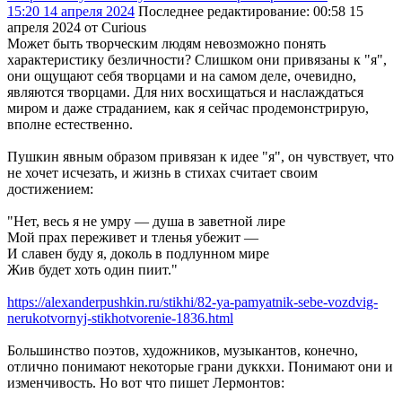
15:20 14 апреля 2024
Последнее редактирование
: 00:58 15
апреля 2024 от Curious
Может быть творческим людям невозможно понять
характеристику безличности? Слишком они привязаны к "я",
они ощущают себя творцами и на самом деле, очевидно,
являются творцами. Для них восхищаться и наслаждаться
миром и даже страданием, как я сейчас продемонстрирую,
вполне естественно.
Пушкин явным образом привязан к идее "я", он чувствует, что
не хочет исчезать, и жизнь в стихах считает своим
достижением:
"Нет, весь я не умру — душа в заветной лире
Мой прах переживет и тленья убежит —
И славен буду я, доколь в подлунном мире
Жив будет хоть один пиит."
https://alexanderpushkin.ru/stikhi/82-ya-pamyatnik-sebe-vozdvig-
nerukotvornyj-stikhotvorenie-1836.html
Большинство поэтов, художников, музыкантов, конечно,
отлично понимают некоторые грани дуккхи. Понимают они и
изменчивость. Но вот что пишет Лермонтов: