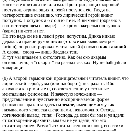
контексте критики нигилизма. Про отрицающих хороший
поступок, отрицающих плохой поступок etc. Глядя на
четверостишие очевидно, что лирический герой видит
поступок. Поступок а б с о л ю т е н. И выходит (образно в
соответствующем словаре) ==> кроме ожерелья поступков
(карма) ничего и нет.
Но это ведь он не в левой руке, допустим, Дикха никаю
держал, а правой рукой писал (это все мы выявляем post-
factum), он регистрировал ментальный феномен
как таковой
.
А слова... слова — лишь бледная тень.
И тут мы впадаем в онтологию. Как бы око дхармы
онтологично, а "говорит" на разных языках. Ну не hallujah ли
товарищи;
(b) А второй гармоникой проницательный читатель видит, что
лирический герой, увы (или наоборот), не арахант. Ибо
арахант а к а р м и ч е н, соответственно у него иные
ментальные феномены. И зачастую изложение —
представление в чувственно-воспринимаемой форме —
феноменов араханта
здесь на земле
, имеющимися у так
называемого человека средствами, невозможно. Отсюда
логический вывод, типа: «Господа, да если бы мы и увидели
стихотворение араханта, мы бы не увидели, что это
стихотворение». Разум Татхагаты всепроникающ, его стихи
могут сочиться из..., допустим, раскачивающихся ветвей