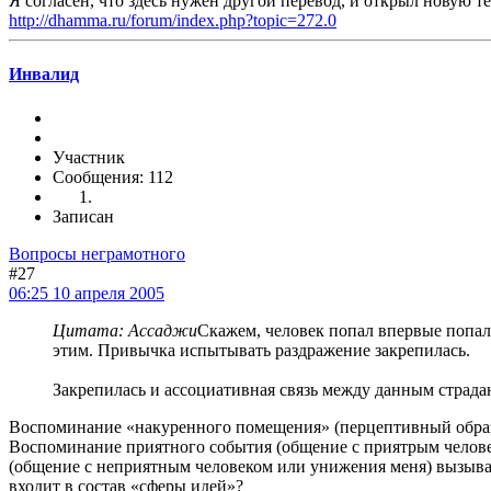
Я согласен, что здесь нужен другой перевод, и открыл новую т
http://dhamma.ru/forum/index.php?topic=272.0
Инвалид
Участник
Сообщения: 112
Записан
Вопросы неграмотного
#27
06:25 10 апреля 2005
Цитата: Ассаджи
Скажем, человек попал впервые попал 
этим. Привычка испытывать раздражение закрепилась.
Закрепилась и ассоциативная связь между данным стра
Воспоминание «накуренного помещения» (перцептивный образ в
Воспоминание приятного события (общение с приятрым челове
(общение с неприятным человеком или унижения меня) вызывает
входит в состав «сферы идей»?