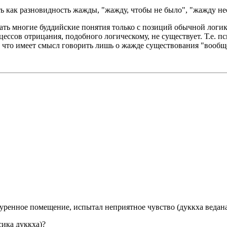
 как разновидность жажды, "жажду, чтобы не было", "жажду нес
ать многие буддийские понятия только с позиций обычной логик
цессов отрицания, подобного логическому, не существует. Т.е. п
 что имеет смысл говорить лишь о жажде существования "вообще"
ренное помещение, испытал неприятное чувство (дуккха ведана),
сика дуккха)?