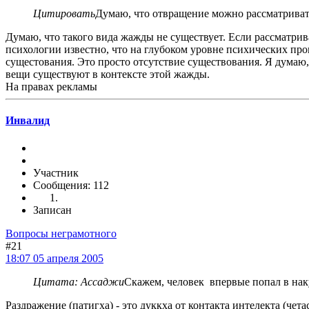
Цитировать
Думаю, что отвращение можно рассматривать
Думаю, что такого вида жажды не существует. Если рассматрив
психологии известно, что на глубоком уровне психических про
сущестования. Это просто отсутствие существования. Я думаю,
вещи существуют в контексте этой жажды.
На правах рекламы
Инвалид
Участник
Сообщения: 112
Записан
Вопросы неграмотного
#21
18:07 05 апреля 2005
Цитата: Ассаджи
Скажем, человек впервые попал в наку
Раздражение (патигха) - это дуккха от контакта интелекта (чета