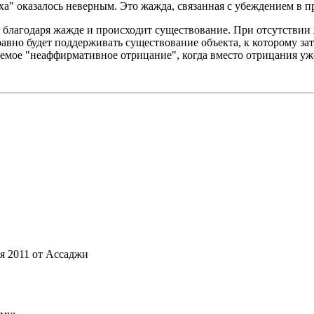
а" оказалось неверным. Это жажда, связанная с убеждением в п
, благодаря жажде и происходит существование. При отсутстви
е равно будет поддерживать существование объекта, к которому з
аемое "неаффирмативное отрицание", когда вместо отрицания уж
ля 2011 от Ассаджи