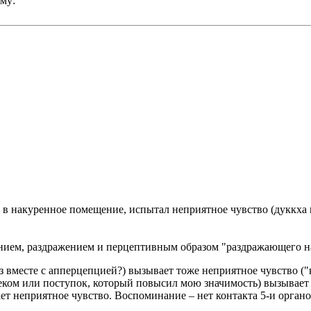
ему:
в накуренное помещение, испытал неприятное чувство (дуккха ве
данием, раздражением и перцептивным образом "раздражающего
месте с апперцепцией?) вызывает тоже неприятное чувство ("к
ком или поступок, который повысил мою значимость) вызывает
 неприятное чувство. Воспоминание – нет контакта 5-и органов