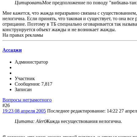
Цитировать
Мое предположение по поводу "вибхава-танх
Мне кажется, что жажда неразрывно связана с существованием
нелогична. Если принять, что таковая и существует, то она вс
отрицание. Поэтому в ТБ специально оговаривается так назыв
конструируется объект жажды и не возникает жажды.
На правах рекламы
Ассаджи
Администратор
Участник
Сообщения: 7,817
Записан
Вопросы неграмотного
#26
19:23 08 апреля 2005
Последнее редактирование
: 14:22 27 апре
Цитата: Alert
Жажда несуществования нелогична.