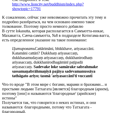
http://www.lioncity.net/buddhism/index.php?
showtopic=17791
К сожалению, сейчас уже невозможно прочитать эту тему и
подробно разобраться, на чем основано именно такое
толкование. Поэтому просто немного добавлю
В сутте lokasutta, которая располагается в Самъютта-никае,
Махавагга, Сачча-самъютта, №8 в подразделе Котигама-вагга,
есть определенное указание на такое понимание:
Цитировать
Cattārimāni, bhikkhave, ariyasaccāni.
Katamāni cattāri? Dukkhaṃ ariyasaccaṃ,
dukkhasamudayaṃ ariyasaccaṃ, dukkhanirodhaṃ
ariyasaccaṃ, dukkhanirodhagāminī paṭipadā
ariyasaccaṃ.
Sadevake loke samārake sabrahmake
sassamaṇabrāhmaṇiyā pajāya sadevamanussāya
tathāgato ariyo; tasmā 'ariyasaccānī'ti vuccanti
Что-то вроде "В этом мире с богами, марами и брахмами... и
простыми людьми Татхагата [является] благородным (арием),
поэтому [они] и называются 'благородные' (арийские)
истины"
Получается так, что говорится о неких истинах, и они
называются благородными, потому что Татхагата -
благородный.