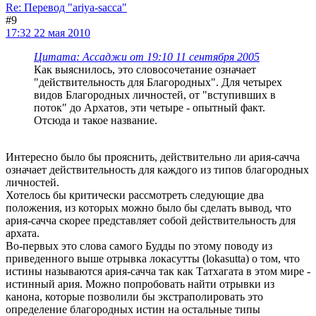
Re: Перевод "ariya-sacca"
#9
17:32 22 мая 2010
Цитата: Ассаджи от 19:10 11 сентября 2005
Как выяснилось, это словосочетание означает
"действительность для Благородных". Для четырех
видов Благородных личностей, от "вступивших в
поток" до Архатов, эти четыре - опытный факт.
Отсюда и такое название.
Интересно было бы прояснить, действительно ли ария-сачча
означает действительность для каждого из типов благородных
личностей.
Хотелось бы критически рассмотреть следующие два
положения, из которых можно было бы сделать вывод, что
ария-сачча скорее представляет собой действительность для
архата.
Во-первых это слова самого Будды по этому поводу из
приведенного выше отрывка локасутты (lokasutta) о том, что
истины называются ария-сачча так как Татхагата в этом мире -
истинный ария. Можно попробовать найти отрывки из
канона, которые позволили бы экстраполировать это
определение благородных истин на остальные типы