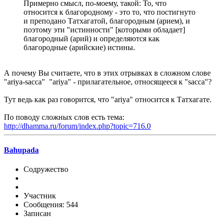
Примерно смысл, по-моему, такой: То, что
относится к благородному - это то, что постигнуто
и преподано Татхагатой, благородным (арием), и
поэтому эти "истинности" [которыми обладает]
благородный (арий) и определяются как
благородные (арийские) истины.
А почему Вы считаете, что в этих отрывках в сложном слове
"ariya-sacca" "ariya" - прилагательное, относящееся к "sacca"?
Тут ведь как раз говорится, что "ariya" относится к Татхагате.
По поводу сложных слов есть тема:
http://dhamma.ru/forum/index.php?topic=716.0
Bahupada
Содружество
Участник
Сообщения: 544
Записан