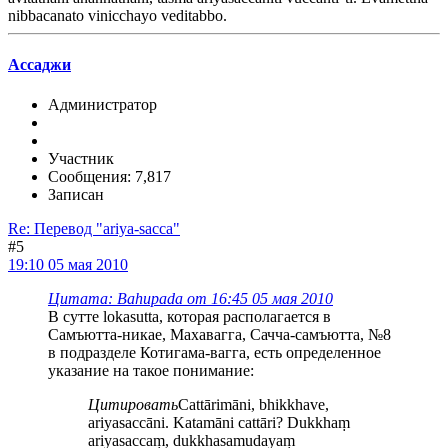
nibbacanato vinicchayo veditabbo.
Ассаджи
Администратор
Участник
Сообщения: 7,817
Записан
Re: Перевод "ariya-sacca"
#5
19:10 05 мая 2010
Цитата: Bahupada от 16:45 05 мая 2010
В сутте lokasutta, которая располагается в
Самъютта-никае, Махавагга, Сачча-самъютта, №8
в подразделе Котигама-вагга, есть определенное
указание на такое понимание:
Цитировать
Cattārimāni, bhikkhave,
ariyasaccāni. Katamāni cattāri? Dukkhaṃ
ariyasaccaṃ, dukkhasamudayaṃ