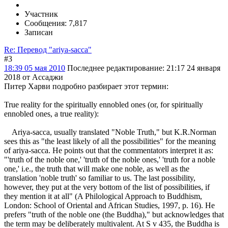
Участник
Сообщения: 7,817
Записан
Re: Перевод "ariya-sacca"
#3
18:39 05 мая 2010
Последнее редактирование
: 21:17 24 января
2018 от Ассаджи
Питер Харви подробно разбирает этот термин:
True reality for the spiritually ennobled ones (or, for spiritually
ennobled ones, a true reality):
Ariya-sacca, usually translated "Noble Truth," but K.R.Norman
sees this as "the least likely of all the possibilities" for the meaning
of ariya-sacca. He points out that the commentators interpret it as:
"'truth of the noble one,' 'truth of the noble ones,' 'truth for a noble
one,' i.e., the truth that will make one noble, as well as the
translation 'noble truth' so familiar to us. The last possibility,
however, they put at the very bottom of the list of possibilities, if
they mention it at all" (A Philological Approach to Buddhism,
London: School of Oriental and African Studies, 1997, p. 16). He
prefers "truth of the noble one (the Buddha)," but acknowledges that
the term may be deliberately multivalent. At S v 435, the Buddha is