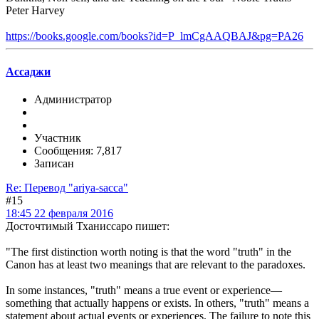
Peter Harvey
https://books.google.com/books?id=P_lmCgAAQBAJ&pg=PA26
Ассаджи
Администратор
Участник
Сообщения: 7,817
Записан
Re: Перевод "ariya-sacca"
#15
18:45 22 февраля 2016
Досточтимый Тханиссаро пишет:
"The first distinction worth noting is that the word "truth" in the
Canon has at least two meanings that are relevant to the paradoxes.
In some instances, "truth" means a true event or experience—
something that actually happens or exists. In others, "truth" means a
statement about actual events or experiences. The failure to note this