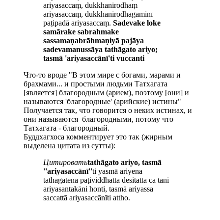
ariyasaccaṃ, dukkhanirodhaṃ
ariyasaccaṃ, dukkhanirodhagāminī
paṭipadā ariyasaccaṃ.
Sadevake loke
samārake sabrahmake
sassamaṇabrāhmaṇiyā pajāya
sadevamanussāya tathāgato ariyo;
tasmā 'ariyasaccānī'ti vuccanti
Что-то вроде "В этом мире с богами, марами и
брахмами... и простыми людьми Татхагата
[является] благородным (арием), поэтому [они] и
называются 'благородные' (арийские) истины"
Получается так, что говорится о неких истинах, и
они называются благородными, потому что
Татхагата - благородный.
Буддхагхоса комментирует это так (жирным
выделена цитата из сутты):
Цитировать
tathāgato ariyo, tasmā
''ariyasaccānī''
ti yasmā ariyena
tathāgatena paṭividdhattā desitattā ca tāni
ariyasantakāni honti, tasmā ariyassa
saccattā ariyasaccānīti attho.