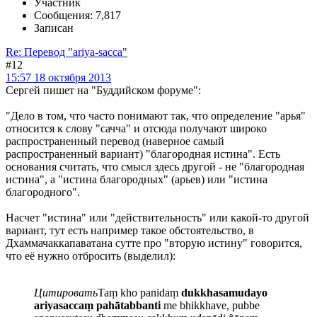
Участник
Сообщения: 7,817
Записан
Re: Перевод "ariya-sacca"
#12
15:57 18 октября 2013
Сергей пишет на "Буддийском форуме":
"Дело в том, что часто понимают так, что определение "арья"
относится к слову "сачча" и отсюда получают широко
распространенный перевод (наверное самый
распространенный вариант) "благородная истина". Есть
основания считать, что смысл здесь другой - не "благородная
истина", а "истина благородных" (арьев) или "истина
благородного".
Насчет "истина" или "действительность" или какой-то другой
вариант, тут есть например такое обстоятельство, в
Дхаммачаккапаватана сутте про "вторую истину" говорится,
что её нужно отбросить (выделил):
Цитировать
Taṃ kho panidaṃ
dukkhasamudayo
ariyasaccaṃ pahātabbanti
me bhikkhave, pubbe