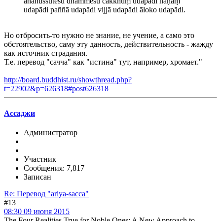
ananussutesu dhammesu cakkhuṃ udapādi ñāṇaṃ
udapādi paññā udapādi vijjā udapādi āloko udapādi.
Но отбросить-то нужно не знание, не учение, а само это
обстоятельство, саму эту данность, действительность - жажду
как источник страдания.
Т.е. перевод "сачча" как "истина" тут, например, хромает."
http://board.buddhist.ru/showthread.php?
t=22902&p=626318#post626318
Ассаджи
Администратор
Участник
Сообщения: 7,817
Записан
Re: Перевод "ariya-sacca"
#13
08:30 09 июня 2015
The Four Realities True for Noble Ones: A New Approach to