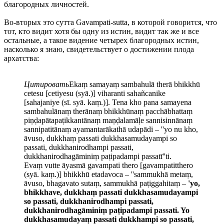
благородных личностей.
Во-вторых это сутта Gavampati-sutta, в которой говорится, что
тот, кто видит хотя бы одну из истин, видит так же и все
остальные, а такое видение четырех благородных истин,
насколько я знаю, свидетельствует о достижении плода
архатства:
Цитировать
Ekaṃ samayaṃ sambahulā therā bhikkhū
cetesu [cetiyesu (syā.)] viharanti sahañcanike
[sahajaniye (sī. syā. kaṃ.)]. Tena kho pana samayena
sambahulānaṃ therānaṃ bhikkhūnaṃ pacchābhattaṃ
piṇḍapātapaṭikkantānaṃ maṇḍalamāḷe sannisinnānaṃ
sannipatitānaṃ ayamantarākathā udapādi – ''yo nu kho,
āvuso, dukkhaṃ passati dukkhasamudayampi so
passati, dukkhanirodhampi passati,
dukkhanirodhagāminiṃ paṭipadampi passatī''ti.
Evaṃ vutte āyasmā gavampati thero [gavampatitthero
(syā. kaṃ.)] bhikkhū etadavoca – ''sammukhā metaṃ,
āvuso, bhagavato sutaṃ, sammukhā paṭiggahitaṃ –
'yo,
bhikkhave, dukkhaṃ passati dukkhasamudayampi
so passati, dukkhanirodhampi passati,
dukkhanirodhagāminiṃ paṭipadampi passati. Yo
dukkhasamudayaṃ passati dukkhampi so passati,