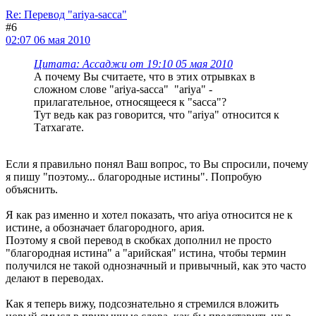
Re: Перевод "ariya-sacca"
#6
02:07 06 мая 2010
Цитата: Ассаджи от 19:10 05 мая 2010
А почему Вы считаете, что в этих отрывках в
сложном слове "ariya-sacca" "ariya" -
прилагательное, относящееся к "sacca"?
Тут ведь как раз говорится, что "ariya" относится к
Татхагате.
Если я правильно понял Ваш вопрос, то Вы спросили, почему
я пишу "поэтому... благородные истины". Попробую
объяснить.
Я как раз именно и хотел показать, что ariya относится не к
истине, а обозначает благородного, ария.
Поэтому я свой перевод в скобках дополнил не просто
"благородная истина" а "арийская" истина, чтобы термин
получился не такой однозначный и привычный, как это часто
делают в переводах.
Как я теперь вижу, подсознательно я стремился вложить