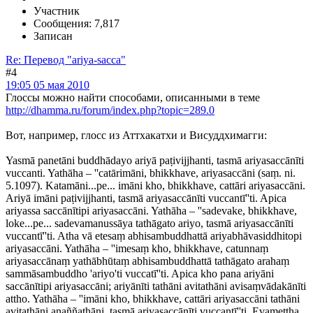
Участник
Сообщения: 7,817
Записан
Re: Перевод "ariya-sacca"
#4
19:05 05 мая 2010
Глоссы можно найти способами, описанными в теме
http://dhamma.ru/forum/index.php?topic=289.0
Вот, например, глосс из Аттхакатхи и Висуддхимагги:
Yasmā panetāni buddhādayo ariyā paṭivijjhanti, tasmā ariyasaccānīti
vuccanti. Yathāha – ''catārimāni, bhikkhave, ariyasaccāni (saṃ. ni.
5.1097). Katamāni...pe... imāni kho, bhikkhave, cattāri ariyasaccāni.
Ariyā imāni paṭivijjhanti, tasmā ariyasaccānīti vuccantī''ti. Apica
ariyassa saccānītipi ariyasaccāni. Yathāha – ''sadevake, bhikkhave,
loke...pe... sadevamanussāya tathāgato ariyo, tasmā ariyasaccānīti
vuccantī''ti. Atha vā etesaṃ abhisambuddhattā ariyabhāvasiddhitopi
ariyasaccāni. Yathāha – ''imesaṃ kho, bhikkhave, catunnaṃ
ariyasaccānaṃ yathābhūtaṃ abhisambuddhattā tathāgato arahaṃ
sammāsambuddho 'ariyo'ti vuccatī''ti. Apica kho pana ariyāni
saccānītipi ariyasaccāni; ariyānīti tathāni avitathāni avisaṃvādakānīti
attho. Yathāha – ''imāni kho, bhikkhave, cattāri ariyasaccāni tathāni
avitathāni anaññathāni, tasmā ariyasaccānīti vuccantī''ti. Evamettha