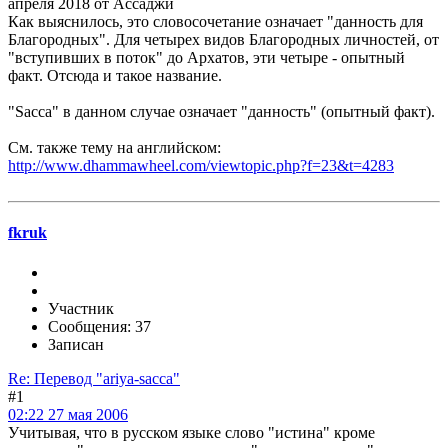
апреля 2018 от Ассаджи
Как выяснилось, это словосочетание означает "данность для
Благородных". Для четырех видов Благородных личностей, от
"вступивших в поток" до Архатов, эти четыре - опытный
факт. Отсюда и такое название.
"Sacca" в данном случае означает "данность" (опытный факт).
См. также тему на английском:
http://www.dhammawheel.com/viewtopic.php?f=23&t=4283
fkruk
Участник
Сообщения: 37
Записан
Re: Перевод "ariya-sacca"
#1
02:22 27 мая 2006
Учитывая, что в русском языке слово "истина" кроме