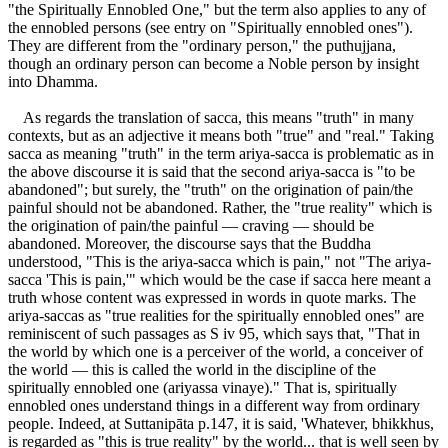
"the Spiritually Ennobled One," but the term also applies to any of
the ennobled persons (see entry on "Spiritually ennobled ones").
They are different from the "ordinary person," the puthujjana,
though an ordinary person can become a Noble person by insight
into Dhamma.
As regards the translation of sacca, this means "truth" in many
contexts, but as an adjective it means both "true" and "real." Taking
sacca as meaning "truth" in the term ariya-sacca is problematic as in
the above discourse it is said that the second ariya-sacca is "to be
abandoned"; but surely, the "truth" on the origination of pain/the
painful should not be abandoned. Rather, the "true reality" which is
the origination of pain/the painful — craving — should be
abandoned. Moreover, the discourse says that the Buddha
understood, "This is the ariya-sacca which is pain," not "The ariya-
sacca 'This is pain,'" which would be the case if sacca here meant a
truth whose content was expressed in words in quote marks. The
ariya-saccas as "true realities for the spiritually ennobled ones" are
reminiscent of such passages as S iv 95, which says that, "That in
the world by which one is a perceiver of the world, a conceiver of
the world — this is called the world in the discipline of the
spiritually ennobled one (ariyassa vinaye)." That is, spiritually
ennobled ones understand things in a different way from ordinary
people. Indeed, at Suttanipāta p.147, it is said, 'Whatever, bhikkhus,
is regarded as "this is true reality" by the world... that is well seen by