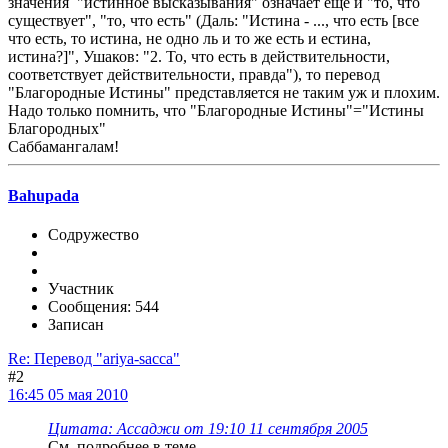
значения "истинное высказывания" означает еще и "то, что
существует", "то, что есть" (Даль: "Истина - ..., что есть [все
что есть, то истина, не одно ль и то же есть и естина,
истина?]", Ушаков: "2. То, что есть в действительности,
соответствует действительности, правда"), то перевод
"Благородные Истины" представляется не таким уж и плохим.
Надо только помнить, что "Благородные Истины"="Истины
Благородных"
Саббамангалам!
Bahupada
Содружество
Участник
Сообщения: 544
Записан
Re: Перевод "ariya-sacca"
#2
16:45 05 мая 2010
Цитата: Ассаджи от 19:10 11 сентября 2005
См. подробнее в теме