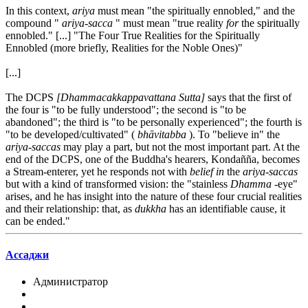
In this context,
ariya
must mean "the spiritually ennobled," and the
compound "
ariya-sacca
" must mean "true reality
for
the spiritually
ennobled." [...] "The Four True Realities for the Spiritually
Ennobled (more briefly, Realities for the Noble Ones)"
[...]
The DCPS
[Dhammacakkappavattana Sutta]
says that the first of
the four is "to be fully understood"; the second is "to be
abandoned"; the third is "to be personally experienced"; the fourth is
"to be developed/cultivated" (
bhāvitabba
). To "believe in" the
ariya-saccas
may play a part, but not the most important part. At the
end of the DCPS, one of the Buddha's hearers, Kondañña, becomes
a Stream-enterer, yet he responds not with
belief in
the
ariya-saccas
but with a kind of transformed vision: the "stainless
Dhamma
-eye"
arises, and he has insight into the nature of these four crucial realities
and their relationship: that, as
dukkha
has an identifiable cause, it
can be ended."
Ассаджи
Администратор