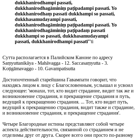
dukkhanirodhampi passati,
dukkhanirodhagāminiṃ paṭipadampi passati. Yo
dukkhanirodhaṃ passati dukkhampi so passati,
dukkhasamudayampi passati,
dukkhanirodhagāminiṃ paṭipadampi passati. Yo
dukkhanirodhagāminiṃ paṭipadaṃ passati
dukkhampi so passati, dukkhasamudayampi
passati, dukkhanirodhampi passatī'
''ti
Сутта располагается в Палийском Каноне по адресу
Saṃyuttanikāya - Mahāvagga - 12. Saccasaṃyutta - 3.
Koṭigāmavaggo - 10. Gavampatisutta
Достопочтенный старейшина Гавампати говорит, что
находясь лицом к лицу с Благословенным, услышал и усвоил
следующее: 'монахи, тот, кто видит страдание, видит так же и
возникновение страдания, и прекращение страдания и путь,
ведущий к прекращению страдания. ... Тот, кто видит путь,
ведущий к прекращению страдания, видит также и страдание,
и возникновение страдания, и прекращение страдания'.
Четыре Благородные истины представляют собой четыре
аспекта действительности, связанной со страданием и не
отделимы друг от друга. Скорее всего они просто по-разному