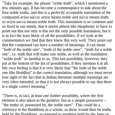
"Take for example, the phrase "noble truth", which I mentioned a
few minutes ago. It has become a commonplace to talk about the
four noble truths, and this is a perfectly acceptable translation of the
compound
ariya-sacca
:
ariya
means noble and
sacca
means truth,
so
ariya-sacca
means noble truth. This translation is so common and
so fixed in our minds, that it seems almost like blasphemy to have to
point out that not only is this not the only possible translation, but it
is in fact the least likely of all the possibilities. If we look at the
commentators we find that they knew this very well. They point out
that the compound can have a number of meanings. It can mean
"truth of the noble one", "truth of the noble ones", "truth for a noble
one", i.e. truth that will make one noble, as well as the translation
"noble truth" so familiar to us. This last possibility, however, they
put at the bottom of the list of possibilities, if they mention it at all.
My own feeling is that it is very likely that "the truth of the noble
one (the Buddha)" is the correct translation, although we must never
lose sight of the fact that in Indian literature multiple meanings are
very often intended, so that it is not always possible to say that there
is a single correct meaning."
"There is, in fact, at least one further possibility, where the first
element is also taken in the genitive, but as a simple possessive –
"the truths of, possessed by, the noble ones". This could be a
reference to the Buddhists as a whole, as these would then be truths
held by the Buddhists, as opposed to anything held by the Jains or