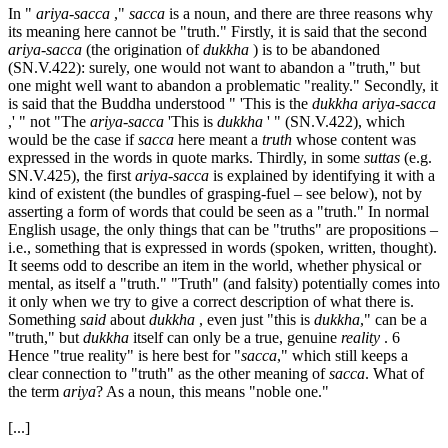
In "
ariya-sacca
,"
sacca
is a noun, and there are three reasons why
its meaning here cannot be "truth." Firstly, it is said that the second
ariya-sacca
(the origination of
dukkha
) is to be abandoned
(SN.V.422): surely, one would not want to abandon a "truth," but
one might well want to abandon a problematic "reality." Secondly, it
is said that the Buddha understood " 'This is the
dukkha ariya-sacca
,' " not "The
ariya-sacca
'This is
dukkha
' " (SN.V.422), which
would be the case if
sacca
here meant a
truth
whose content was
expressed in the words in quote marks. Thirdly, in some
suttas
(e.g.
SN.V.425), the first
ariya-sacca
is explained by identifying it with a
kind of existent (the bundles of grasping-fuel – see below), not by
asserting a form of words that could be seen as a "truth." In normal
English usage, the only things that can be "truths" are propositions –
i.e., something that is expressed in words (spoken, written, thought).
It seems odd to describe an item in the world, whether physical or
mental, as itself a "truth." "Truth" (and falsity) potentially comes into
it only when we try to give a correct description of what there is.
Something
said
about
dukkha
, even just "this is
dukkha
," can be a
"truth," but
dukkha
itself can only be a true, genuine
reality
. 6
Hence "true reality" is here best for "
sacca
," which still keeps a
clear connection to "truth" as the other meaning of
sacca
. What of
the term
ariya
? As a noun, this means "noble one."
[...]