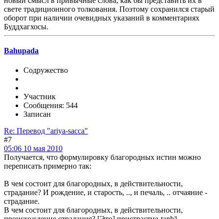
новый смысл в привычные слова, как бы представить их в
свете традиционного толкования. Поэтому сохранился старый
оборот при наличии очевидных указаний в комментариях
Буддхагхосы.
Bahupada
Содружество
Участник
Сообщения: 544
Записан
Re: Перевод "ariya-sacca"
#7
05:06 10 мая 2010
Получается, что формулировку благородных истин можно
переписать примерно так:
В чем состоит для благородных, в действительности,
страдание? И рождение, и старость, .., и печаль, .. отчаяние -
страдание.
В чем состоит для благородных, в действительности,
происхождение страдания? [Это] пристрастие-taṇhā....