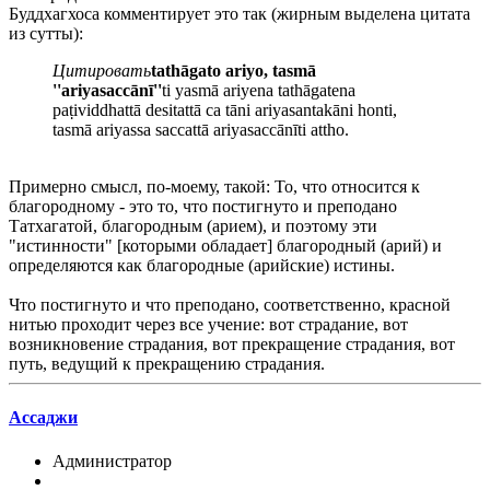
Буддхагхоса комментирует это так (жирным выделена цитата
из сутты):
Цитировать
tathāgato ariyo, tasmā
''ariyasaccānī''
ti yasmā ariyena tathāgatena
paṭividdhattā desitattā ca tāni ariyasantakāni honti,
tasmā ariyassa saccattā ariyasaccānīti attho.
Примерно смысл, по-моему, такой: То, что относится к
благородному - это то, что постигнуто и преподано
Татхагатой, благородным (арием), и поэтому эти
"истинности" [которыми обладает] благородный (арий) и
определяются как благородные (арийские) истины.
Что постигнуто и что преподано, соответственно, красной
нитью проходит через все учение: вот страдание, вот
возникновение страдания, вот прекращение страдания, вот
путь, ведущий к прекращению страдания.
Ассаджи
Администратор