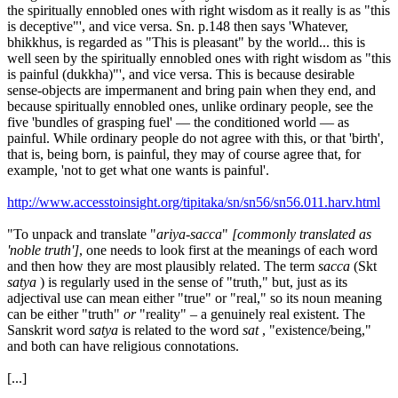
the spiritually ennobled ones with right wisdom as it really is as "this
is deceptive"', and vice versa. Sn. p.148 then says 'Whatever,
bhikkhus, is regarded as "This is pleasant" by the world... this is
well seen by the spiritually ennobled ones with right wisdom as "this
is painful (dukkha)"', and vice versa. This is because desirable
sense-objects are impermanent and bring pain when they end, and
because spiritually ennobled ones, unlike ordinary people, see the
five 'bundles of grasping fuel' — the conditioned world — as
painful. While ordinary people do not agree with this, or that 'birth',
that is, being born, is painful, they may of course agree that, for
example, 'not to get what one wants is painful'.
http://www.accesstoinsight.org/tipitaka/sn/sn56/sn56.011.harv.html
"To unpack and translate "
ariya-sacca
"
[commonly translated as
'noble truth']
, one needs to look first at the meanings of each word
and then how they are most plausibly related. The term
sacca
(Skt
satya
) is regularly used in the sense of "truth," but, just as its
adjectival use can mean either "true" or "real," so its noun meaning
can be either "truth"
or
"reality" – a genuinely real existent. The
Sanskrit word
satya
is related to the word
sat
, "existence/being,"
and both can have religious connotations.
[...]