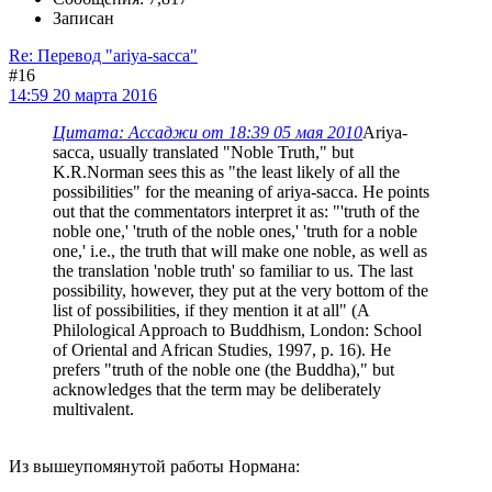
Записан
Re: Перевод "ariya-sacca"
#16
14:59 20 марта 2016
Цитата: Ассаджи от 18:39 05 мая 2010
Ariya-
sacca, usually translated "Noble Truth," but
K.R.Norman sees this as "the least likely of all the
possibilities" for the meaning of ariya-sacca. He points
out that the commentators interpret it as: "'truth of the
noble one,' 'truth of the noble ones,' 'truth for a noble
one,' i.e., the truth that will make one noble, as well as
the translation 'noble truth' so familiar to us. The last
possibility, however, they put at the very bottom of the
list of possibilities, if they mention it at all" (A
Philological Approach to Buddhism, London: School
of Oriental and African Studies, 1997, p. 16). He
prefers "truth of the noble one (the Buddha)," but
acknowledges that the term may be deliberately
multivalent.
Из вышеупомянутой работы Нормана: