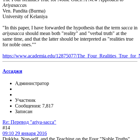
Ariyasacca
s
Ven. Pandita (Burma)
University of Kelaniya
"In this paper, I have forwarded the hypothesis that the term
sacca
in
ariyasacca
should mean both "reality" and "verbal truth" at the
same time, and that the latter should be interpreted as "realities true
for noble ones.""
https://www.academia.edu/12875077/The_Four_Realities_True_f
Ассаджи
Администратор
Участник
Сообщения: 7,817
Записан
Re: Перевод "ariya-sacca"
#14
09:10 29 января 2016
Dukkha, Non-self, and the Teaching on the Four "Noble Truths"