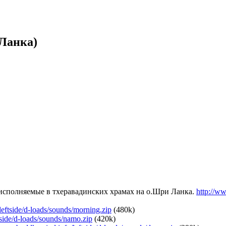
 Ланка)
исполняемые в тхеравадинских храмах на о.Шри Ланка.
http://w
eftside/d-loads/sounds/morning.zip
(480k)
side/d-loads/sounds/namo.zip
(420k)