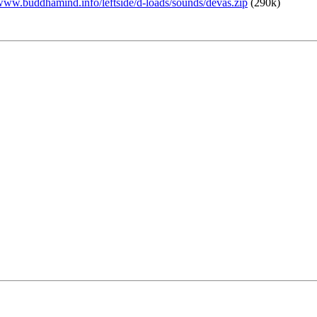
/www.buddhamind.info/leftside/d-loads/sounds/devas.zip
(290k)