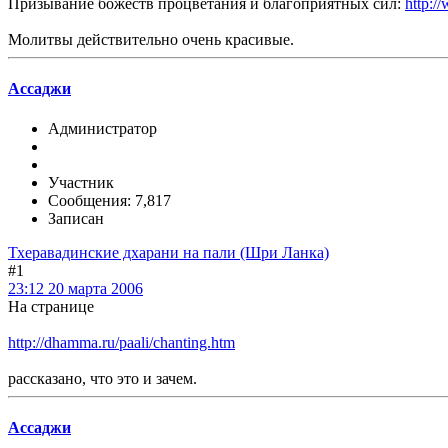
Призывание божеств процветания и благоприятных сил:
http:/
Молитвы действительно очень красивые.
Ассаджи
Администратор
Участник
Сообщения: 7,817
Записан
Тхеравадинские дхарани на пали (Шри Ланка)
#1
23:12 20 марта 2006
На странице
http://dhamma.ru/paali/chanting.htm
рассказано, что это и зачем.
Ассаджи