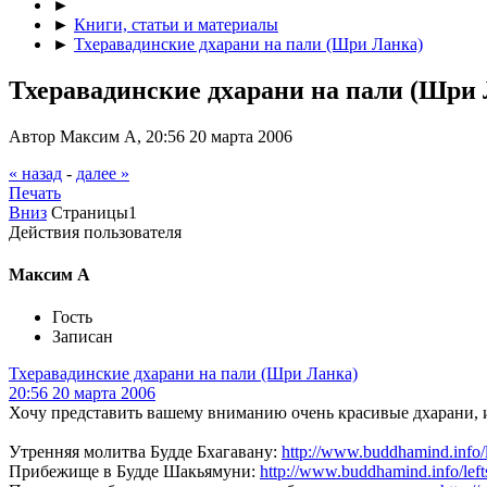
►
►
Книги, статьи и материалы
►
Тхеравадинские дхарани на пали (Шри Ланка)
Тхеравадинские дхарани на пали (Шри
Автор Максим А, 20:56 20 марта 2006
« назад
-
далее »
Печать
Вниз
Страницы
1
Действия пользователя
Максим А
Гость
Записан
Тхеравадинские дхарани на пали (Шри Ланка)
20:56 20 марта 2006
Хочу представить вашему вниманию очень красивые дхарани, 
Утренняя молитва Будде Бхагавану:
http://www.buddhamind.info/l
Прибежище в Будде Шакьямуни:
http://www.buddhamind.info/left