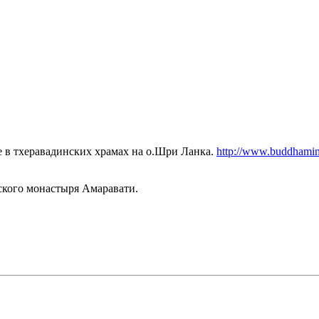
е в тхеравадинских храмах на о.Шри Ланка.
http://www.buddhamind
ского монастыря Амаравати.