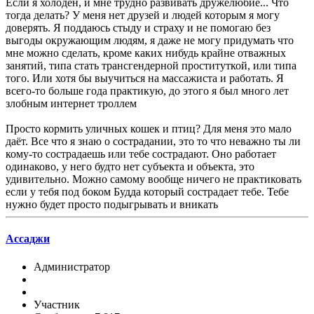
Если я холоден, и мне трудно развивать дружелюбие... Что
тогда делать? У меня нет друзей и людей которым я могу
доверять. Я поддаюсь стыду и страху и не помогаю без
выгоды окружающим людям, я даже не могу придумать что
мне можно сделать, кроме каких нибудь крайне отважных
занятий, типа стать трансгендерной проституткой, или типа
того. Или хотя бы выучиться на массажиста и работать. Я
всего-то больше года практикую, до этого я был много лет
злобным интернет троллем
Просто кормить уличных кошек и птиц? Для меня это мало
даёт. Все что я знаю о сострадании, это то что неважно ты ли
кому-то сострадаешь или тебе сострадают. Оно работает
одинаково, у него будто нет субъекта и объекта, это
удивительно. Можно самому вообще ничего не практиковать
если у тебя под боком Будда который сострадает тебе. Тебе
нужно будет просто подыгрывать и вникать
Ассаджи
Администратор
Участник