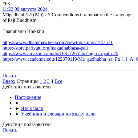
#63
11:22 09 августа 2024
Māgadhabhāsā (Pāḷi) - A Compendious Grammar on the Language
of Pāḷi Buddhism
Ṭhānuttamo Bhikkhu
https://www.dhammawheel.com/viewtopic.php?t=47571
https://store.pariyatti.org/magadhabhasa-pali
https://www.amazon.com/dp/1681726556/?tag=pariyatti-20
https://www.academia.edu/122379119/Ma_gadhabha_sa_Pa_l_i_
Печать
Вверх
Страницы
1
2
3
4
Все
Действия пользователя
Постижение
►
►
Язык пали
►
Учебники и словари по языку пали
Действия пользователя
Печать