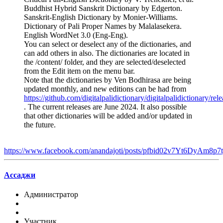
Buddhist Hybrid Sanskrit Dictionary by Edgerton.
Sanskrit-English Dictionary by Monier-Williams.
Dictionary of Pali Proper Names by Malalasekera.
English WordNet 3.0 (Eng-Eng).
You can select or deselect any of the dictionaries, and
can add others in also. The dictionaries are located in
the /content/ folder, and they are selected/deselected
from the Edit item on the menu bar.
Note that the dictionaries by Ven Bodhirasa are being
updated monthly, and new editions can be had from
https://github.com/digitalpalidictionary/digitalpalidictionary/rel
. The current releases are June 2024. It also possible
that other dictionaries will be added and/or updated in
the future.
https://www.facebook.com/anandajoti/posts/pfbid02v7Yt6Dy
Ассаджи
Администратор
Участник