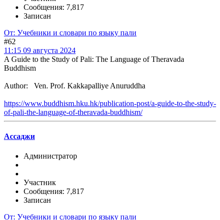
Сообщения: 7,817
Записан
От: Учебники и словари по языку пали
#62
11:15 09 августа 2024
A Guide to the Study of Pali: The Language of Theravada
Buddhism
Author: Ven. Prof. Kakkapalliye Anuruddha
https://www.buddhism.hku.hk/publication-post/a-guide-to-the-study-
of-pali-the-language-of-theravada-buddhism/
Ассаджи
Администратор
Участник
Сообщения: 7,817
Записан
От: Учебники и словари по языку пали