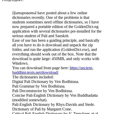
Цитировать
I have posted about a few online
dictionaries recently. One of the problems is that
students sometimes need offline dictionaries, so I have
now prepared a portable edition of the GoldenDict-ng
application with several dictionaries pre-installed for the
serious student of Pali and Sanskrit.
Ease of use has been a guiding principle, and basically
all you have to do is download and unpack the zip
folder, and run the application (GoldenDict.exe), and
everything should work out of the box. Note that the
download is quite large: 450MB, and only works with
Windows.
You can download from page here:
https://ancient-
buddhist-texts.net/download/
The dictionaries included:
Digital Pali Dictionary by Ven Bodhirasa.
Pali Grammar by Ven Bodhirasa.
Pali Deconstructor by Ven Bodhirasa.
Concise Pali-English Dictionary by Ven Buddhadatta
(modified somewhat).
Pali-English Dictionary by Rhys-Davids and Stede.
Dictionary of Pali by Margaret Cone.
Critical Pali-English Dictionary by V. Trenckner, et al.