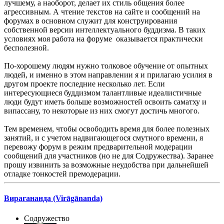
лучшему, а наоборот, делает их стиль общения более
агрессивным. А чтение текстов на сайте и сообщений на
форумах в основном служит для конструирования
собственной версии интеллектуального буддизма. В таких
условиях моя работа на форуме оказывается практически
бесполезной.
По-хорошему людям нужно толковое обучение от опытных
людей, и именно в этом направлении я и прилагаю усилия в
другом проекте последние несколько лет. Если
интересующиеся буддизмом талантливые идеалистичные
люди будут иметь больше возможностей освоить саматху и
випассану, то некоторые из них смогут достичь многого.
Тем временем, чтобы освободить время для более полезных
занятий, и с учетом надвигающегося смутного времени, я
перевожу форум в режим предварительной модерации
сообщений для участников (но не для Содружества). Заранее
прошу извинить за возможные неудобства при дальнейшей
отладке тонкостей премодерации.
Вирагананда (Virāgānanda)
Содружество