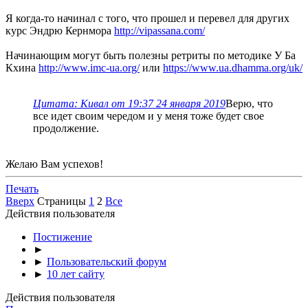
Я когда-то начинал с того, что прошел и перевел для других
курс Эндрю Кернмора
http://vipassana.com/
Начинающим могут быть полезны ретриты по методике У Ба
Кхина
http://www.imc-ua.org/
или
https://www.ua.dhamma.org/uk/
Цитата: Кивал от 19:37 24 января 2019
Верю, что
все идет своим чередом и у меня тоже будет свое
продолжение.
Желаю Вам успехов!
Печать
Вверх
Страницы
1
2
Все
Действия пользователя
Постижение
►
►
Пользовательский форум
►
10 лет сайту
Действия пользователя