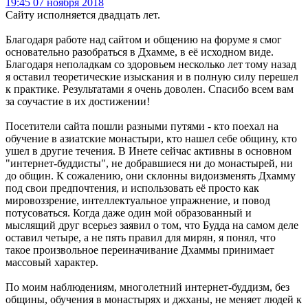
19:45 07 ноября 2018
Сайту исполняется двадцать лет.
Благодаря работе над сайтом и общению на форуме я смог
основательно разобраться в Дхамме, в её исходном виде.
Благодаря неполадкам со здоровьем несколько лет тому назад
я оставил теоретические изыскания и в полную силу перешел
к практике. Результатами я очень доволен. Спасибо всем вам
за соучастие в их достижении!
Посетители сайта пошли разными путями - кто поехал на
обучение в азиатские монастыри, кто нашел себе общину, кто
ушел в другие течения. В Инете сейчас активны в основном
"интернет-буддисты", не добравшиеся ни до монастырей, ни
до общин. К сожалению, они склонны видоизменять Дхамму
под свои предпочтения, и использовать её просто как
мировоззрение, интеллектуальное упражнение, и повод
потусоваться. Когда даже один мой образованный и
мыслящий друг всерьез заявил о том, что Будда на самом деле
оставил четыре, а не пять правил для мирян, я понял, что
такое произвольное переиначивание Дхаммы принимает
массовый характер.
По моим наблюдениям, многолетний интернет-буддизм, без
общины, обучения в монастырях и джханы, не меняет людей к