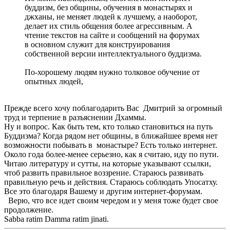
буддизм, без общины, обучения в монастырях и
джханы, не меняет людей к лучшему, а наоборот,
делает их стиль общения более агрессивным. А
чтение текстов на сайте и сообщений на форумах
в основном служит для конструирования
собственной версии интеллектуального буддизма.
По-хорошему людям нужно толковое обучение от
опытных людей,
Прежде всего хочу поблагодарить Вас Дмитрий за огромный
труд и терпение в разъяснении Дхаммы.
Ну и вопрос. Как быть тем, кто только становиться на путь
Буддизма? Когда рядом нет общины, в ближайшее время нет
возможности побывать в монастыре? Есть только интернет.
Около года более-менее серьезно, как я считаю, иду по пути.
Читаю литературу и сутты, на которые указывают ссылки,
чтоб развить правильное воззрение. Стараюсь развивать
правильную речь и действия. Стараюсь соблюдать Упосатху.
Все это благодаря Вашему и другим интернет-форумам.
Верю, что все идет своим чередом и у меня тоже будет свое
продолжение.
Sabba ratim Damma ratim jinati.