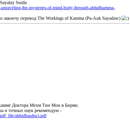
Sayalay Susila
05-unraveling-the-mysteries-of-mind-body-through-abhidhamma-
ко закончу перевод The Workings of Kamma (Pa-Auk Sayadaw)
дхамме Доктора Мехм Тин Мон в Бирме.
ы и точных наук рекомендую -
df_file/abhidhaultsci.pdf