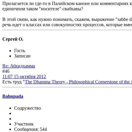
Прилагается ли где-то в Палийском каноне или комментариях к
единичном таком "носителе" свабхавы?
В этой связи, как нужно понимать, скажем, выражение "sabbe d
речь идет о классах или совокупностях процессов, которые вм
Сергей О.
Гость
Записан
Re: Абхидхамма
#46
11:07 15 октября 2012
Есть труд "
The Dhamma Theory - Philosophical Cornerstone of th
Bahupada
Содружество
Участник
Сообщения: 544