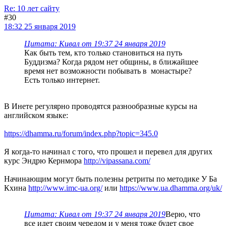
Re: 10 лет сайту
#30
18:32 25 января 2019
Цитата: Кивал от 19:37 24 января 2019
Как быть тем, кто только становиться на путь
Буддизма? Когда рядом нет общины, в ближайшее
время нет возможности побывать в монастыре?
Есть только интернет.
В Инете регулярно проводятся разнообразные курсы на
английском языке:
https://dhamma.ru/forum/index.php?topic=345.0
Я когда-то начинал с того, что прошел и перевел для других
курс Эндрю Кернмора
http://vipassana.com/
Начинающим могут быть полезны ретриты по методике У Ба
Кхина
http://www.imc-ua.org/
или
https://www.ua.dhamma.org/uk/
Цитата: Кивал от 19:37 24 января 2019
Верю, что
все идет своим чередом и у меня тоже будет свое