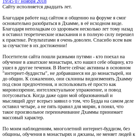
19:45 07 ноября 2018
Сайту исполняется двадцать лет.
Благодаря работе над сайтом и общению на форуме я смог
основательно разобраться в Дхамме, в её исходном виде.
Благодаря неполадкам со здоровьем несколько лет тому назад
я оставил теоретические изыскания и в полную силу перешел
к практике. Результатами я очень доволен. Спасибо всем вам
за соучастие в их достижении!
Посетители сайта пошли разными путями - кто поехал на
обучение в азиатские монастыри, кто нашел себе общину, кто
ушел в другие течения. В Инете сейчас активны в основном
"интернет-буддисты", не добравшиеся ни до монастырей, ни
до общин. К сожалению, они склонны видоизменять Дхамму
под свои предпочтения, и использовать её просто как
мировоззрение, интеллектуальное упражнение, и повод
потусоваться. Когда даже один мой образованный и
мыслящий друг всерьез заявил о том, что Будда на самом деле
оставил четыре, а не пять правил для мирян, я понял, что
такое произвольное переиначивание Дхаммы принимает
массовый характер.
По моим наблюдениям, многолетний интернет-буддизм, без
общины, обучения в монастырях и джханы, не меняет людей к