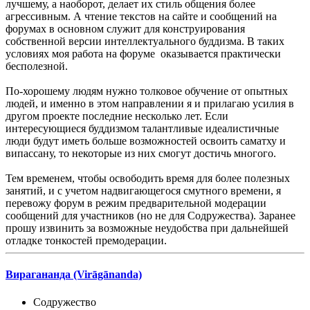
лучшему, а наоборот, делает их стиль общения более
агрессивным. А чтение текстов на сайте и сообщений на
форумах в основном служит для конструирования
собственной версии интеллектуального буддизма. В таких
условиях моя работа на форуме оказывается практически
бесполезной.
По-хорошему людям нужно толковое обучение от опытных
людей, и именно в этом направлении я и прилагаю усилия в
другом проекте последние несколько лет. Если
интересующиеся буддизмом талантливые идеалистичные
люди будут иметь больше возможностей освоить саматху и
випассану, то некоторые из них смогут достичь многого.
Тем временем, чтобы освободить время для более полезных
занятий, и с учетом надвигающегося смутного времени, я
перевожу форум в режим предварительной модерации
сообщений для участников (но не для Содружества). Заранее
прошу извинить за возможные неудобства при дальнейшей
отладке тонкостей премодерации.
Вирагананда (Virāgānanda)
Содружество