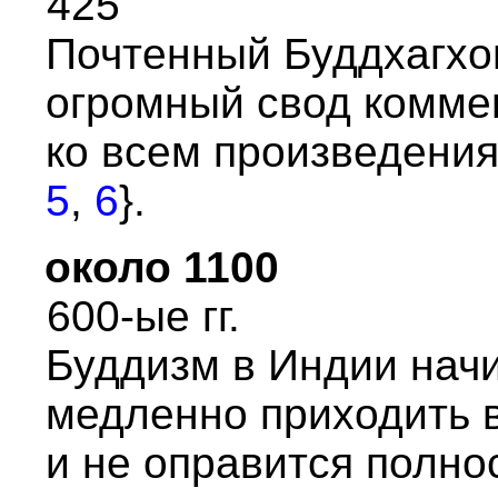
425
Почтенный Буддхагхо
огpомный свод коммен
ко всем пpоизведения
5
,
6
}.
около 1100
600-ые гг.
Буддизм в Индии начи
медленно пpиходить в 
и не опpавится полнос