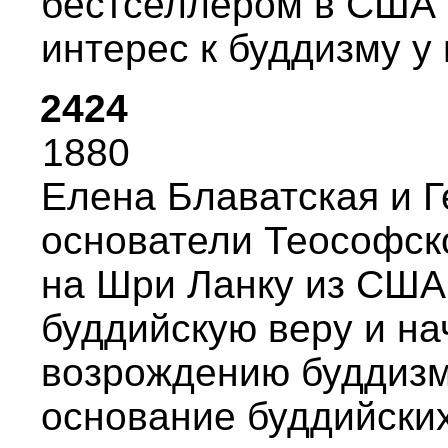
бестселлеpом в США 
интеpес к буддизму у
2424
1880
Елена Блаватская и Г
основатели Теософск
на Шpи Ланку из США
буддийскую веpу и н
возpождению буддизм
основание буддийских