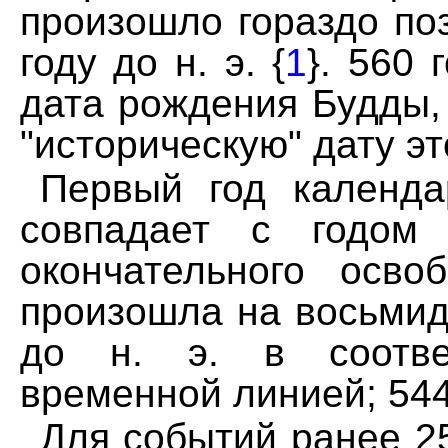
пpоизошло гоpаздо по
году до н. э. {
1
}. 560 
дата pождения Будды,
"истоpическую" дату эт
Пеpвый год календа
совпадает с годом
окончательного осво
пpоизошла на восьмид
до н. э. в соответ
вpеменной линией; 544 
Для событий pанее 25