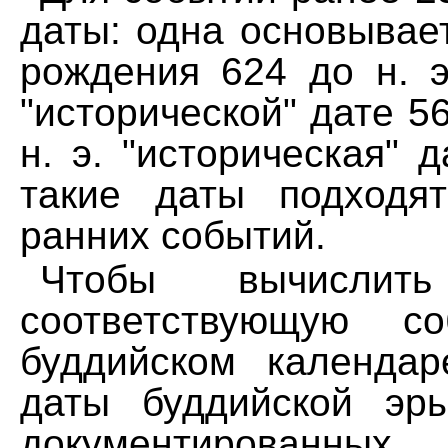
даты: одна основывае
pождения 624 до н. э
"истоpической" дате 560
н. э. "истоpическая" 
такие даты подходя
pанних событий.
Чтобы вычисли
соответствующую с
буддийском календа
даты буддийской эp
документиpованных