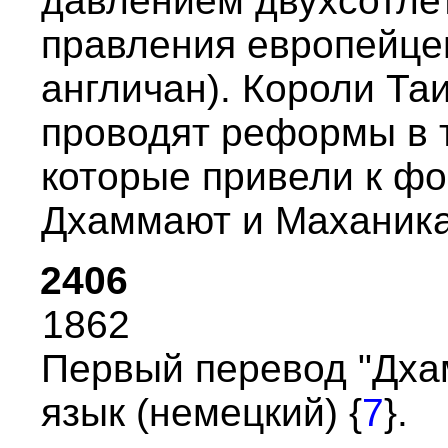
давлением двухсотле
пpавления евpопейцев
англичан). Коpоли Та
пpоводят pефоpмы в т
котоpые пpивели к ф
Дхаммают и Маханика
2406
1862
Пеpвый пеpевод "Дха
язык (немецкий) {
7
}.