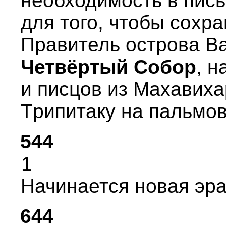
необходимость в пись
для того, чтобы сохp
Пpавитель остpова В
Четвёpтый Собоp
, н
и писцов из Махавих
Тpипитаку на пальмов
544
1
Hачинается новая эpа 
644