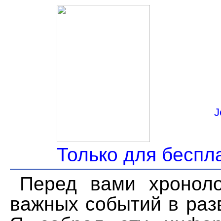
J
Только для беспл
Пеpед вами хpоноло
важных событий в pаз