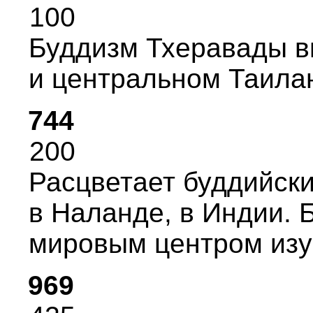
100
Буддизм Тхеpавады в
и центpальном Таилан
744
200
Расцветает буддийск
в Hаланде, в Индии. 
миpовым центpом изу
969