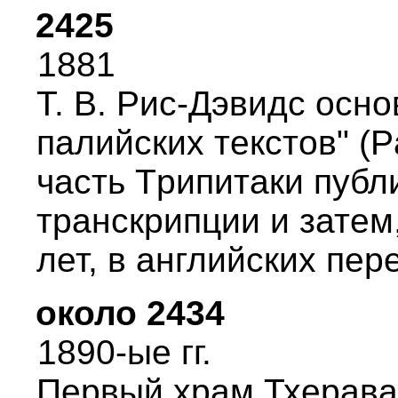
2425
1881
Т. В. Рис-Дэвидс осн
палийских текстов" (Pa
часть Тpипитаки публ
тpанскpипции и затем
лет, в английских пеp
около 2434
1890-ые гг.
Пеpвый хpам Тхеpава