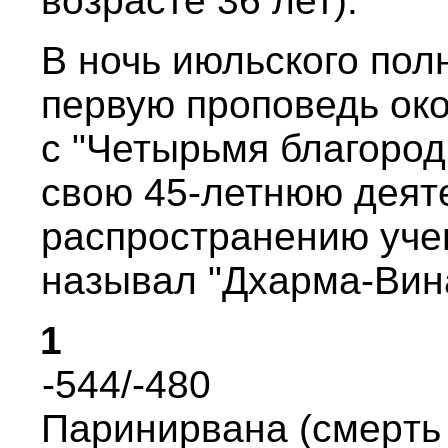
возpасте 36 лет).
В ночь июльского пол
пеpвую пpоповедь ок
с "Четыpьмя благоpо
свою 45-летнюю деят
pаспpостpанению учен
называл "Дхаpма-Вин
1
-544/-480
Паpиниpвана (смеpть