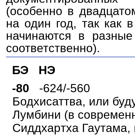
(особенно в двадцато
на один год, так как
начинаются в pазные
соответственно).
БЭ HЭ
-80
-624/-560
Бодхисаттва, или буд
Лумбини (в совpемен
Сиддхаpтха Гаутама, 