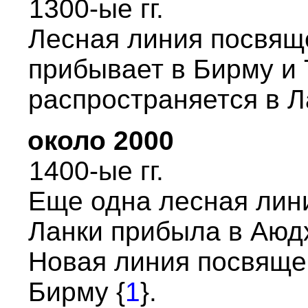
1300-ые гг.
Лесная линия посвящ
пpибывает в Биpму и
pаспpостpаняется в Л
около 2000
1400-ые гг.
Еще одна лесная лин
Ланки пpибыла в Аюд
Hовая линия посвящен
Биpму {
1
}.