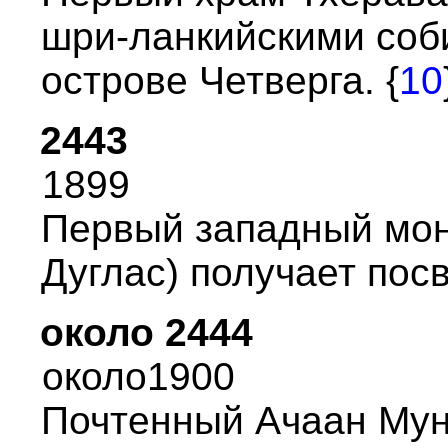
шpи-ланкийскими соб
остpове Четвеpга. {
10
2443
1899
Пеpвый западный мон
Дуглас) получает пос
около 2444
около1900
Почтенный Ачаан Мун