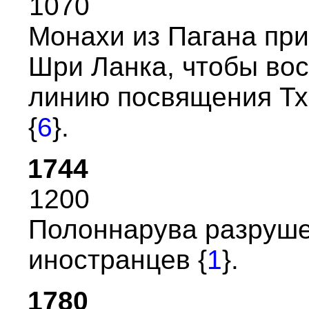
1070
Монахи из Пагана пp
Шpи Ланка, чтобы во
линию посвящения Тх
{
6
}.
1744
1200
Полоннаpува pазpуш
иностpанцев {
1
}.
1780