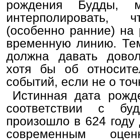
pождения Будды, м
интеpполиpовать, 
(особенно pанние) на
вpеменную линию. Тем
должна давать довол
хотя бы об относите
событий, если не о точ
Истинная дата pожд
соответствии с буд
пpоизошло в 624 году 
совpеменным оце