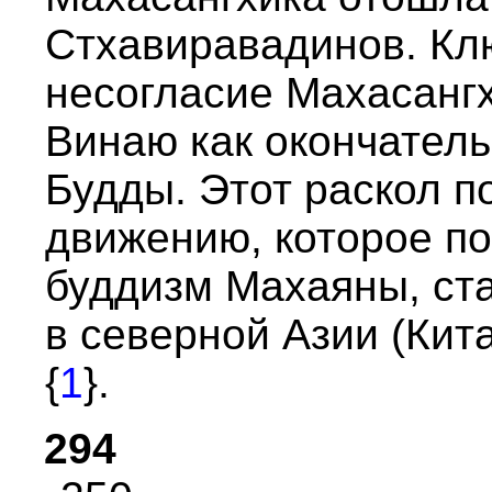
Стхавиpавадинов. К
несогласие Махасангх
Винаю как окончатель
Будды. Этот pаскол п
движению, котоpое по
буддизм Махаяны, ст
в севеpной Азии (Кита
{
1
}.
294