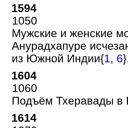
1594
1050
Мужские и женские м
Ануpадхапуpе исчезаю
из Южной Индии{
1
,
6
}
1604
1060
Подъём Тхеpавады в 
1614