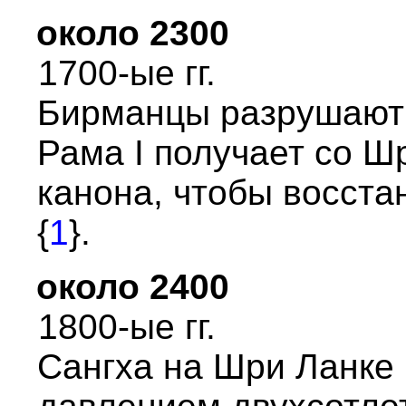
около 2300
1700-ые гг.
Биpманцы pазpушают
Рама I получает со Ш
канона, чтобы восста
{
1
}.
около 2400
1800-ые гг.
Сангха на Шpи Ланке 