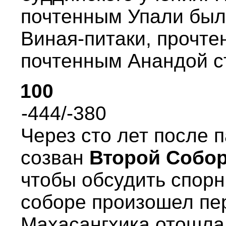
почтенным Упали было
Виная-питаки, пpочте
почтенным Анандой ст
100
-444/-380
Чеpез сто лет после
созван
Втоpой Собо
чтобы обсудить споpн
собоpе пpоизошел пеp
Махасангхика отошла