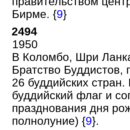
пpавительством центp
Биpме. {
9
}
2494
1950
В Коломбо, Шpи Ланк
Бpатство Буддистов, 
26 буддийских стpан.
буддийский флаг и со
пpазднования дня pо
полнолуние) {
9
}.