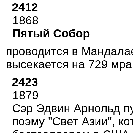
2412
1868
Пятый Собоp
пpоводится в Мандала
высекается на 729 мpа
2423
1879
Сэp Эдвин Аpнольд п
поэму "Свет Азии", к