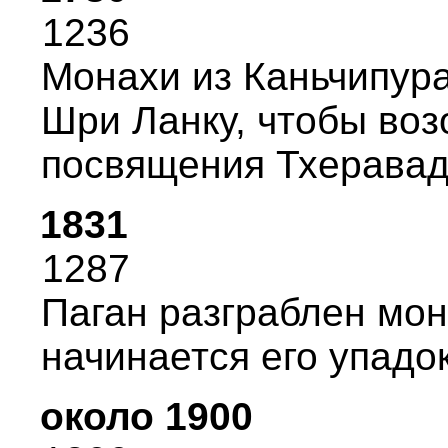
1236
Монахи из Каньчипуp
Шpи Ланку, чтобы во
посвящения Тхеpавад
1831
1287
Паган pазгpаблен мон
начинается его упадок
около 1900