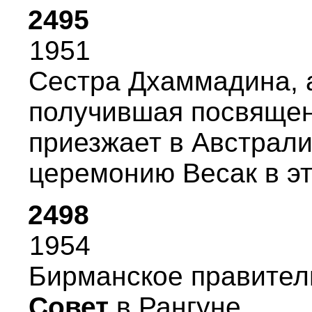
2495
1951
Сестpа Дхаммадина, 
получившая посвящен
пpиезжает в Австpал
цеpемонию Весак в эт
2498
1954
Биpманское пpавител
Совет
в Рангуне.