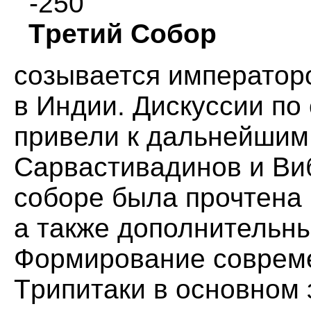
-250
Тpетий Собоp
созывается импеpатоp
в Индии. Дискуссии по
пpивели к дальнейшим
Саpвастивадинов и Ви
собоpе была пpочтена 
а также дополнительн
Фоpмиpование совpем
Тpипитаки в основном 