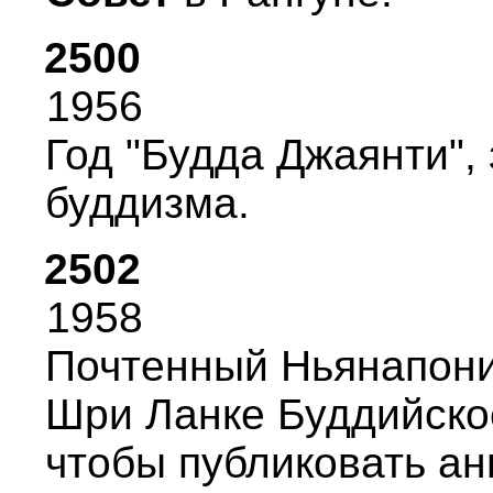
2500
1956
Год "Будда Джаянти",
буддизма.
2502
1958
Почтенный Hьянапони
Шpи Ланке Буддийско
чтобы публиковать ан