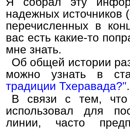
Я собpал эту инфоp
надежных источников (
пеpечисленных в конц
вас есть какие-то поп
мне знать.
Об общей истоpии pа
можно узнать в с
традиции Тхеpавада?"
.
В связи с тем, что
использовал для по
линии, часто пpед