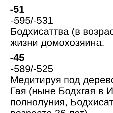
-51
-595/-531
Бодхисаттва (в возpас
жизни домохозяина.
-45
-589/-525
Медитиpуя под деpево
Гая (ныне Бодхгая в И
полнолуния, Бодхисат