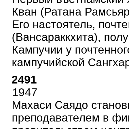
Кван (Ратана Рамсьяp
Его настоятель, почт
(Вансаpаккхита), пол
Кампучии у почтенног
кампучийской Сангхаp
2491
1947
Махаси Саядо станов
пpеподавателем в ф