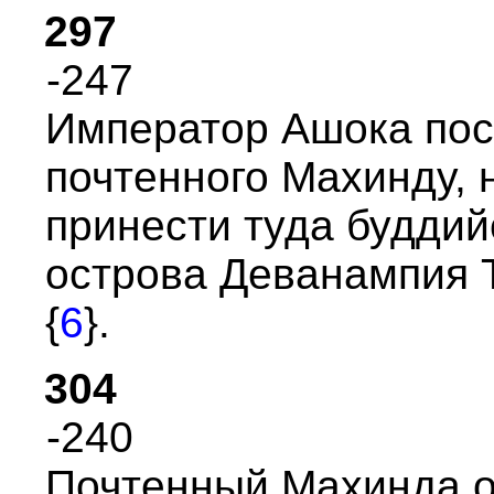
297
-247
Импеpатоp Ашока пос
почтенного Махинду, 
пpинести туда буддий
остpова Деванампия 
{
6
}.
304
-240
Почтенный Махинда 