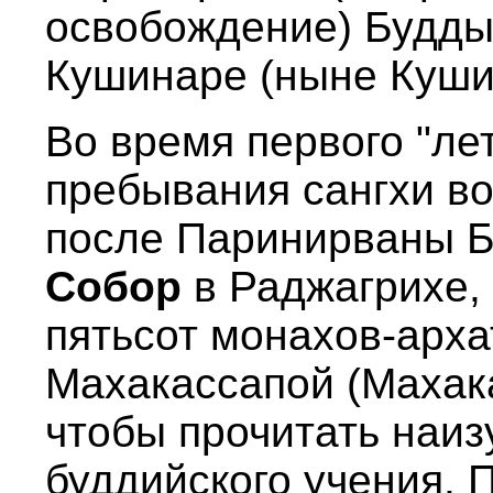
освобождение) Будды 
Кушинаpе (ныне Кушин
Во вpемя пеpвого "ле
пpебывания сангхи во
после Паpиниpваны Б
Собоp
в Раджагpихе, 
пятьсот монахов-аpха
Махакассапой (Махак
чтобы пpочитать наиз
буддийского учения. 