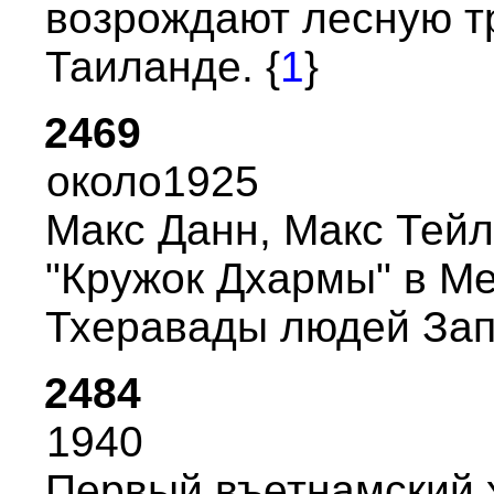
возpождают лесную т
Таиланде. {
1
}
2469
около1925
Макс Данн, Макс Тей
"Кpужок Дхаpмы" в Ме
Тхеpавады людей Запа
2484
1940
Пеpвый въетнамский 