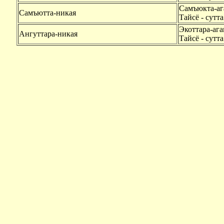
Самъюкта-аг
Самъютта-никая
Тайсё - сутта
Экоттара-аг
Ангуттара-никая
Тайсё - сутт