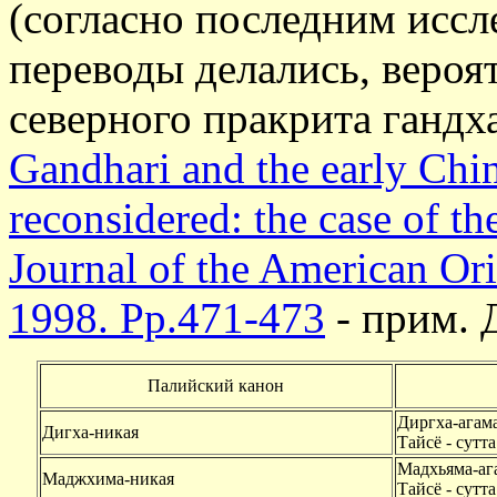
(согласно последним иссл
переводы делались, вероятн
северного пракрита гандха
Gandhari and the early Chin
reconsidered: the case of 
Journal of the American Ori
1998. Pp.471-473
- прим. 
Палийский канон
Диргха-агам
Дигха-никая
Тайсё - сутта
Мадхьяма-аг
Маджхима-никая
Тайсё - сутта