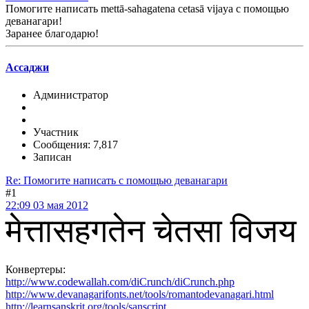
Помогите написать mettā-sahagatena cetasā vijaya с помощью
деванагари!
Заранее благодарю!
Ассаджи
Администратор
Участник
Сообщения: 7,817
Записан
Re: Помогите написать с помощью деванагари
#1
22:09 03 мая 2012
मेत्तासहगतेन चेतसा विजय
Конвертеры:
http://www.codewallah.com/diCrunch/diCrunch.php
http://www.devanagarifonts.net/tools/romantodevanagari.html
http://learnsanskrit.org/tools/sanscript