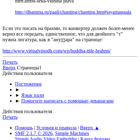
mett'ambu-seka-vidhinā jitavā
http://dhamma.ru/paali/chanting/chanting.htm#jayamangala
Если это писать на брахми, то конвертер должен более-менее
верно все передать, единственное, что для двойного "т"
нужна лигатура, как в "ану
тт
ара" на странице:
http://www.virtualvinodh.com/wp/buddha-title-brahmi/
Печать
Вверх
Страницы
1
Действия пользователя
Постижение
►
►
Язык пали
►
Помогите написать с помощью деванагари
Действия пользователя
Печать
Помощь
|
Условия и правила
|
Вверх ▲
SMF 2.1.7 © 2026
,
Simple Machines
Simple Audio Video Embedder
|
Карта форума