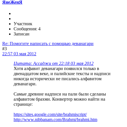
ЯнеЖенЯ
Участник
Сообщения: 4
Записан
Re: Помогите написать с помощью деванагари
#3
22:57 03 мая 2012
Цитата: Ассаджи от 22:18 03 мая 2012
Хотя алфавит деванагари появился только в
двенадцатом веке, и палийские тексты и надписи
никогда исторически не писались алфавитом
деванагари.
Самые древние надписи на пали были сделаны
алфавитом брахми. Конвертер можно найти на
странице:
https://sites.google.com/site/brahmiscript/
http://www.nibbanam.com/Brahmi/brahmi.htm