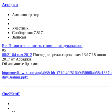
Ассаджи
Администратор
Участник
Сообщения: 7,817
Записан
Re: Помогите написать с помощью деванагари
#5
08:21 04 мая 2012
Последнее редактирование
: 13:17 18 июля
2017 от Ассаджи
Об алфавите брахми:
http://media.wix.com/ugd/d68cbb_f71fd49f816b9d5f668ab58c1337cf
dn=Brahmi.pptx
ЯнеЖенЯ