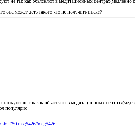
уют не так как обьясняют в медитационных центрах(медленно к
то она может дать такого что не получить иначе?
рактикуют не так как обьясняют в медитационных центрах(медл
мол популярно.
?topic=750.msg5426#msg5426