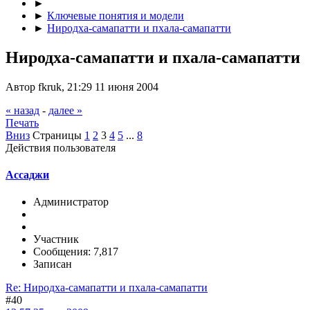
►
►
Ключевые понятия и модели
►
Ниродха-самапатти и пхала-самапатти
Ниродха-самапатти и пхала-самапатти
Автор fkruk, 21:29 11 июня 2004
« назад
-
далее »
Печать
Вниз
Страницы
1
2
3
4
5
...
8
Действия пользователя
Ассаджи
Администратор
Участник
Сообщения: 7,817
Записан
Re: Ниродха-самапатти и пхала-самапатти
#40