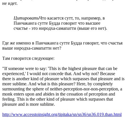
не идет.
Цитировать
Что касается сутт, то, например, в
Панчаканга сутте Будда говорит что высшее
счастье - это ниродха-самапатти (выше его нет).
Где же именно в Панчаканга сутте Будда говорит, что счастья
выше ниродха-самапатти нет?
Там говорится следующее:
"If someone were to say: 'This is the highest pleasure that can be
experienced,' I would not concede that. And why not? Because
there is another kind of pleasure which surpasses that pleasure and is
more sublime. And what is this pleasure? Here, by completely
surmounting the sphere of neither-perception-nor-non-perception, a
monk enters upon and abides in the cessation of perception and
feeling. This is the other kind of pleasure which surpasses that
pleasure and is more sublime.
http://www.accesstoinsight.org/tipitaka/sn/sn36/sn36.019.than.html