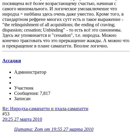
посвящена всё более возрастающему счастью, начиная с
самого минимального. И логическое умозаключение что
ниродха = ниббана здесь очень даже уместно. Кроме того, в
стандартном рефрене многих сутт есть и такое выражение -
"the relinquishment of all acquisitions; the ending of craving;
dispassion; cessation; Unbinding" - то есть всё это синонимы.
Здесь же упоминается и "cessation", т.е. ниродха. Можно
конечно трактовать что это преркащение жажды. А можно что
и прекращение в плане самапатти. Вполне логично.
Ассаджи
Администратор
Участник
Сообщения: 7,817
Записан
Re: Ниродха-самапатти и пхала-самапатти
#53
20:25 27 марта 2010
Цитата: Zom от 19:55 27 марта 2010