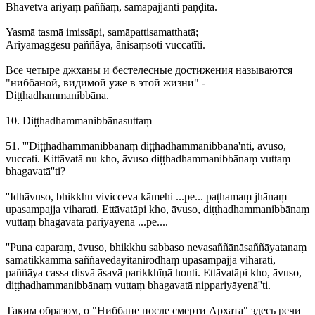
Bhāvetvā ariyaṃ paññaṃ, samāpajjanti paṇḍitā.
Yasmā tasmā imissāpi, samāpattisamatthatā;
Ariyamaggesu paññāya, ānisaṃsoti vuccatīti.
Все четыре джханы и бестелесные достижения называются
"ниббаной, видимой уже в этой жизни" -
Diṭṭhadhammanibbāna.
10. Diṭṭhadhammanibbānasuttaṃ
51. '''Diṭṭhadhammanibbānaṃ diṭṭhadhammanibbāna'nti, āvuso,
vuccati. Kittāvatā nu kho, āvuso diṭṭhadhammanibbānaṃ vuttaṃ
bhagavatā''ti?
''Idhāvuso, bhikkhu vivicceva kāmehi ...pe... paṭhamaṃ jhānaṃ
upasampajja viharati. Ettāvatāpi kho, āvuso, diṭṭhadhammanibbānaṃ
vuttaṃ bhagavatā pariyāyena ...pe....
''Puna caparaṃ, āvuso, bhikkhu sabbaso nevasaññānāsaññāyatanaṃ
samatikkamma saññāvedayitanirodhaṃ upasampajja viharati,
paññāya cassa disvā āsavā parikkhīṇā honti. Ettāvatāpi kho, āvuso,
diṭṭhadhammanibbānaṃ vuttaṃ bhagavatā nippariyāyenā''ti.
Таким образом, о "Ниббане после смерти Архата" здесь речи