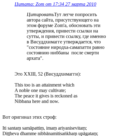
Цитата: Zom от 17:34 27 марта 2010
Цитировать
Тут легче попросить
автора сайта, присутствующего на
этом форуме Zom'a, обосновать эти
утверждения, привести ссылки на
сутты, и привести ссылку, где именно
в Висуддхимагге утверждается, что
"состояние ниродха-самапатти равно
состоянию ниббаны после смерти
архата".
Это XXIII, 52 (Висуддхимагги):
This too is an attainment which
A noble one may cultivate;
The peace it gives is reckoned as
Nibbana here and now.
Вот оригинал этих строф:
Iti santaṃ samāpattiṃ, imaṃ ariyanisevitaṃ;
Diṭṭheva dhamme nibbānamitisaṅkhaṃ upāgataṃ;