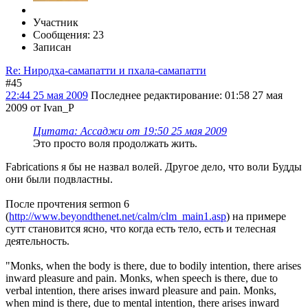
Участник
Сообщения: 23
Записан
Re: Ниродха-самапатти и пхала-самапатти
#45
22:44 25 мая 2009
Последнее редактирование
: 01:58 27 мая
2009 от Ivan_P
Цитата: Ассаджи от 19:50 25 мая 2009
Это просто воля продолжать жить.
Fabrications я бы не назвал волей. Другое дело, что воли Будды
они были подвластны.
После прочтения sermon 6
(
http://www.beyondthenet.net/calm/clm_main1.asp
) на примере
сутт становится ясно, что когда есть тело, есть и телесная
деятельность.
"Monks, when the body is there, due to bodily intention, there arises
inward pleasure and pain. Monks, when speech is there, due to
verbal intention, there arises inward pleasure and pain. Monks,
when mind is there, due to mental intention, there arises inward