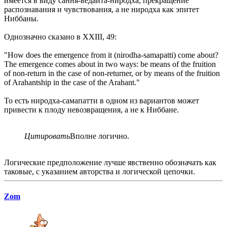
имеется в виду сання-ведаита-ниродха, прекращение
распознавания и чувствования, а не ниродха как эпитет
Ниббаны.
Однозначно сказано в XXIII, 49:
"How does the emergence from it (nirodha-samapatti) come about?
The emergence comes about in two ways: be means of the fruition
of non-return in the case of non-returner, or by means of the fruition
of Arahantship in the case of the Arahant."
То есть ниродха-самапатти в одном из вариантов может
привести к плоду невозвращения, а не к Ниббане.
Цитировать
Вполне логично.
Логические предположение лучше явственно обозначать как
таковые, с указанием авторства и логической цепочки.
Zom