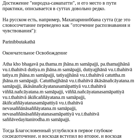
Достижение "ниродха-самапатти", и его место в пути
практики, описывается в суттах довольно редко.
На русском есть, например, Махапариниббана сутта (где это
словосочетание переведено как "отсечение распознавания и
чувствования"):
Parinibbutakathā
Окончательное Освобождение
Atha kho bhagavā pa.thama.m jhāna.m samāpajji, pa.thamajjhānā
vu.t.thahitvā dutiya.m jhāna.m samāpajji, dutiyajjhānā vu.t.thahitvā
tatiya.m jhāna.m samāpajji, tatiyajjhānā vu.t.thahitvā catuttha.m
jhāna.m samāpajji. Catutthajjhānā vu.t.thahitvā ākāsānañcāyatana.m
samāpajji, ākāsānañcāyatanasamāpattiyā vu.t.thahitvā
viññā.nañcāyatana.m samāpajji, viññā.nañcāyatanasamāpattiyā
vu.t.thahitvā ākiñcaññāyatana.m samāpajji,
ākiñcaññāyatanasamāpattiyā vu.t.thahitvā
nevasaññānāsaññāyatana.m samāpajji,
nevasaññānāsaññāyatanasamāpattiyā vu.t.thahitvā
saññāvedayitanirodha.m samāpajji.
Тогда Благословенный углубился в первое глубокое
сосредоточение, и восходя вступил во второе, и восходя