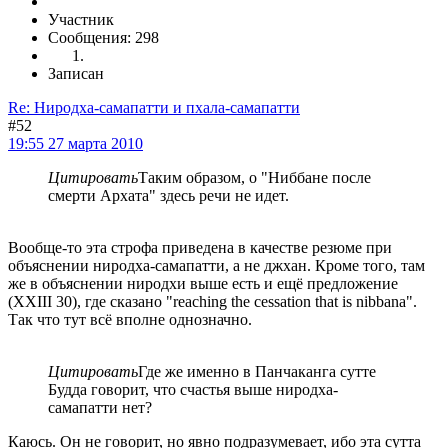
Участник
Сообщения: 298
Записан
Re: Ниродха-самапатти и пхала-самапатти
#52
19:55 27 марта 2010
Цитировать
Таким образом, о "Ниббане после
смерти Архата" здесь речи не идет.
Вообще-то эта строфа приведена в качестве резюме при
объяснении ниродха-самапатти, а не джхан. Кроме того, там
же в объяснении ниродхи выше есть и ещё предложение
(XXIII 30), где сказано "reaching the cessation that is nibbana".
Так что тут всё вполне однозначно.
Цитировать
Где же именно в Панчаканга сутте
Будда говорит, что счастья выше ниродха-
самапатти нет?
Каюсь. Он не говорит, но явно подразумевает, ибо эта сутта