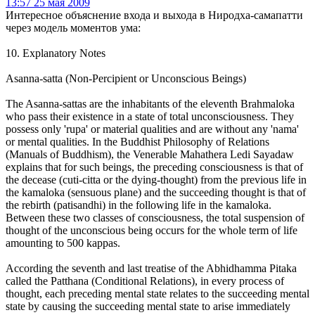
13:57 25 мая 2009
Интересное объяснение входа и выхода в Ниродха-самапатти
через модель моментов ума:
10. Explanatory Notes
Asanna-satta (Non-Percipient or Unconscious Beings)
The Asanna-sattas are the inhabitants of the eleventh Brahmaloka
who pass their existence in a state of total unconsciousness. They
possess only 'rupa' or material qualities and are without any 'nama'
or mental qualities. In the Buddhist Philosophy of Relations
(Manuals of Buddhism), the Venerable Mahathera Ledi Sayadaw
explains that for such beings, the preceding consciousness is that of
the decease (cuti-citta or the dying-thought) from the previous life in
the kamaloka (sensuous plane) and the succeeding thought is that of
the rebirth (patisandhi) in the following life in the kamaloka.
Between these two classes of consciousness, the total suspension of
thought of the unconscious being occurs for the whole term of life
amounting to 500 kappas.
According the seventh and last treatise of the Abhidhamma Pitaka
called the Patthana (Conditional Relations), in every process of
thought, each preceding mental state relates to the succeeding mental
state by causing the succeeding mental state to arise immediately