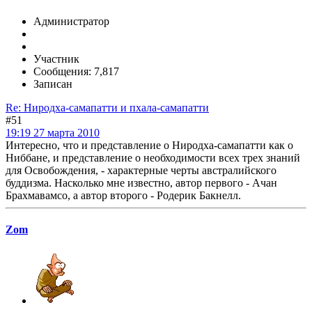
Администратор
Участник
Сообщения: 7,817
Записан
Re: Ниродха-самапатти и пхала-самапатти
#51
19:19 27 марта 2010
Интересно, что и представление о Ниродха-самапатти как о
Ниббане, и представление о необходимости всех трех знаний
для Освобождения, - характерные черты австралийского
буддизма. Насколько мне известно, автор первого - Ачан
Брахмавамсо, а автор второго - Родерик Бакнелл.
Zom