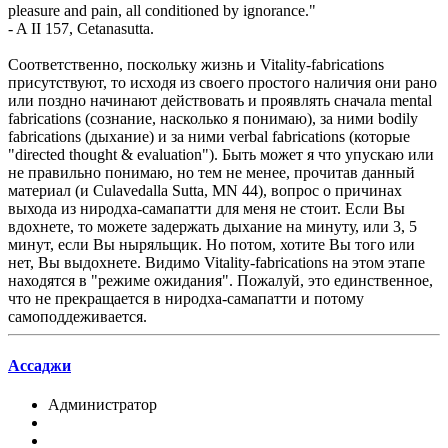
pleasure and pain, all conditioned by ignorance."
- A II 157, Cetanasutta.
Соответственно, поскольку жизнь и Vitality-fabrications
присутствуют, то исходя из своего простого наличия они рано
или поздно начинают действовать и проявлять сначала mental
fabrications (сознание, насколько я понимаю), за ними bodily
fabrications (дыхание) и за ними verbal fabrications (которые
"directed thought & evaluation"). Быть может я что упускаю или
не правильно понимаю, но тем не менее, прочитав данный
материал (и Culavedalla Sutta, MN 44), вопрос о причинах
выхода из ниродха-самапатти для меня не стоит. Если Вы
вдохнете, то можете задержать дыхание на минуту, или 3, 5
минут, если Вы ныряльщик. Но потом, хотите Вы того или
нет, Вы выдохнете. Видимо Vitality-fabrications на этом этапе
находятся в "режиме ожидания". Пожалуй, это единственное,
что не прекращается в ниродха-самапатти и потому
самоподдеживается.
Ассаджи
Администратор