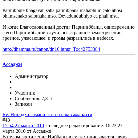
Parinibbute bhagavati saha parinibbānā mahābhūmicālo ahosi
bhi.msanako salomaha.mso. Devadundubhiyo ca phali.msu.
И когда Благословенный достиг Париниббаны, одновременно
с его Париниббаной случилось страшное землетрясение,
грозное, ужасающее, и громы разразились в небесах.
http://dhamma.ru/canon/dn16.htm#_Toc42753384
Ассаджи
Администратор
Участник
Сообщения: 7,817
Записан
Re: Ниродха-самапатти и пхала-самапатти
#48
15:54 27 марта 2010
Последнее редактирование
: 16:22 27
марта 2010 от Ассаджи
В целом достижение Ниббаны в суттах описывается двумя