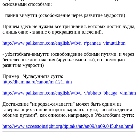
основными способами:
- пання-вимутти (освобождение через развитие мудрости)
Причем здесь не нужны все три знания, которых достиг Будда,
а лишь одно - знание о прекращении влечений.
http://www.palikanon.com/english/wtb/n_r/pannaa_vimutti.htm
- убхатобхага-вимутти (освобождение обоими путями, и через
бестелесные достижения (арупа-самапатти), и с помощью
развития мудрости)
Пример - Чуласуннята сутта:
http://dhamma.ru/canon/mn121.htm
http://www.palikanon.com/english/wtb/u_v/ubhato_bhaaga_vim.htm
Достижение "ниродха-самапатти" может быть одним из
завершающих этапов второго варианта пути, "освобождения
обоими путями", как описано, например, в Убхатобхага сутте:
http://www.accesstoinsight.org/tipitaka/an/an09/an09.045.than.html