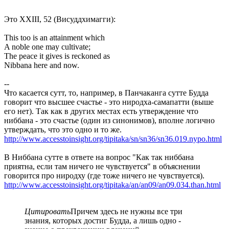
Это XXIII, 52 (Висуддхимагги):
This too is an attainment which
A noble one may cultivate;
The peace it gives is reckoned as
Nibbana here and now.
--
Что касается сутт, то, например, в Панчаканга сутте Будда
говорит что высшее счастье - это ниродха-самапатти (выше
его нет). Так как в других местах есть утверждение что
ниббана - это счастье (один из синонимов), вполне логично
утверждать, что это одно и то же.
http://www.accesstoinsight.org/tipitaka/sn/sn36/sn36.019.nypo.html
В Ниббана сутте в ответе на вопрос "Как так ниббана
приятна, если там ничего не чувствуется" в объяснении
говорится про ниродху (где тоже ничего не чувствуется).
http://www.accesstoinsight.org/tipitaka/an/an09/an09.034.than.html
Цитировать
Причем здесь не нужны все три
знания, которых достиг Будда, а лишь одно -