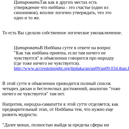
Цитировать
Так как в других местах есть
утверждение что ниббана - это счастье (один из
синонимов), вполне логично утверждать, что это
одно и то же.
То есть Вы сделали собственное логическое умозаключение.
Цитировать
В Ниббана сутте в ответе на вопрос
"Как так ниббана приятна, если там ничего не
чувствуется" в объяснении говорится про ниродху
(где тоже ничего не чувствуется).
http://www.accesstoinsight.org/tipitaka/an/an09/an09.034.than.
В этой сутте в объяснении приводится полный список
четырех джхан и бестелесных достижений, аналогии "тоже
ничего не чувствуется" там нет.
Напротив, ниродха-самапатти в этой сутте отделяется, как
предварительный этап, от Ниббаны тем, что нужно еще
развить мудрость:
"Далее монах, полностью выйдя за пределы сферы ни