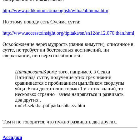
http://www.palikanon.com/english/wtb/a/abhinna.htm
По этому поводу есть Сусима сутта:
http://www.accesstoinsight.org/tipitaka/sn/sn12/sn12.070.than.html
Освобождение через мудрость (пання-вимутти), описанное в
сутте, не требует ни бестелесных достижений, ни
сверхзнаний, ни сверхспособностей.
Цитировать
Кроме того, например, в Секха
Патипада сутте, получение этих трёх знаний
сравнивается с пробиванием цыплёнком скорлупы
яйца. Если достаточно только 1 из этих знаний, то
несколько странно - зачем напрягаться и развивать
два других..
mn53-sekkha-potipada-sutta-sv.htm
Там и не говорится, что нужно развивать два других.
Ассаджи