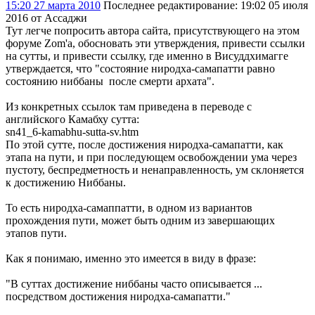
15:20 27 марта 2010
Последнее редактирование
: 19:02 05 июля
2016 от Ассаджи
Тут легче попросить автора сайта, присутствующего на этом
форуме Zom'a, обосновать эти утверждения, привести ссылки
на сутты, и привести ссылку, где именно в Висуддхимагге
утверждается, что "состояние ниродха-самапатти равно
состоянию ниббаны после смерти архата".
Из конкретных ссылок там приведена в переводе с
английского Камабху сутта:
sn41_6-kamabhu-sutta-sv.htm
По этой сутте, после достижения ниродха-самапатти, как
этапа на пути, и при последующем освобождении ума через
пустоту, беспредметность и ненаправленность, ум склоняется
к достижению Ниббаны.
То есть ниродха-самаппатти, в одном из вариантов
прохождения пути, может быть одним из завершающих
этапов пути.
Как я понимаю, именно это имеется в виду в фразе:
"В суттах достижение ниббаны часто описывается ...
посредством достижения ниродха-самапатти."