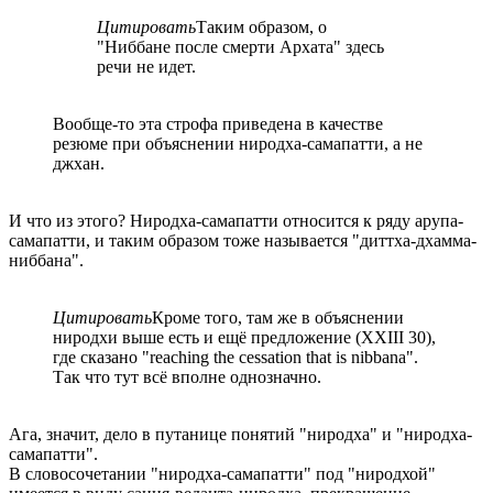
Цитировать
Таким образом, о
"Ниббане после смерти Архата" здесь
речи не идет.
Вообще-то эта строфа приведена в качестве
резюме при объяснении ниродха-самапатти, а не
джхан.
И что из этого? Ниродха-самапатти относится к ряду арупа-
самапатти, и таким образом тоже называется "диттха-дхамма-
ниббана".
Цитировать
Кроме того, там же в объяснении
ниродхи выше есть и ещё предложение (XXIII 30),
где сказано "reaching the cessation that is nibbana".
Так что тут всё вполне однозначно.
Ага, значит, дело в путанице понятий "ниродха" и "ниродха-
самапатти".
В словосочетании "ниродха-самапатти" под "ниродхой"