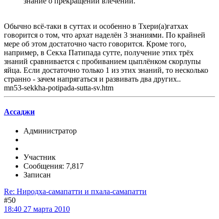
знание о прекращении влечений.
Обычно всё-таки в суттах и особенно в Тхери(а)гатхах
говорится о том, что архат наделён 3 знаниями. По крайней
мере об этом достаточно часто говорится. Кроме того,
например, в Секха Патипада сутте, получение этих трёх
знаний сравнивается с пробиванием цыплёнком скорлупы
яйца. Если достаточно только 1 из этих знаний, то несколько
странно - зачем напрягаться и развивать два других..
mn53-sekkha-potipada-sutta-sv.htm
Ассаджи
Администратор
Участник
Сообщения: 7,817
Записан
Re: Ниродха-самапатти и пхала-самапатти
#50
18:40 27 марта 2010