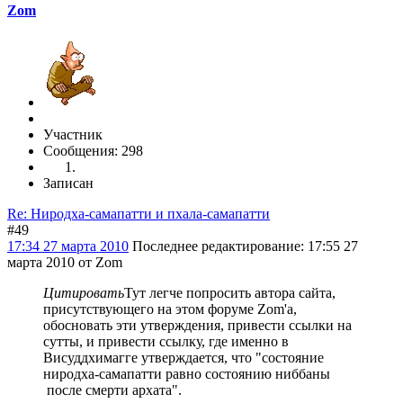
Zom
Участник
Сообщения: 298
Записан
Re: Ниродха-самапатти и пхала-самапатти
#49
17:34 27 марта 2010
Последнее редактирование
: 17:55 27
марта 2010 от Zom
Цитировать
Тут легче попросить автора сайта,
присутствующего на этом форуме Zom'a,
обосновать эти утверждения, привести ссылки на
сутты, и привести ссылку, где именно в
Висуддхимагге утверждается, что "состояние
ниродха-самапатти равно состоянию ниббаны
после смерти архата".