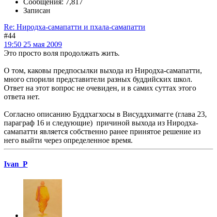
Сообщения: 7,817
Записан
Re: Ниродха-самапатти и пхала-самапатти
#44
19:50 25 мая 2009
Это просто воля продолжать жить.
О том, каковы предпосылки выхода из Ниродха-самапатти,
много спорили представители разных буддийских школ.
Ответ на этот вопрос не очевиден, и в самих суттах этого
ответа нет.
Согласно описанию Буддхагхосы в Висуддхимагге (глава 23,
параграф 16 и следующие) причиной выхода из Ниродха-
самапатти является собственно ранее принятое решение из
него выйти через определенное время.
Ivan_P