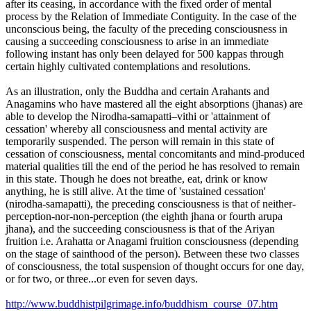
after its ceasing, in accordance with the fixed order of mental
process by the Relation of Immediate Contiguity. In the case of the
unconscious being, the faculty of the preceding consciousness in
causing a succeeding consciousness to arise in an immediate
following instant has only been delayed for 500 kappas through
certain highly cultivated contemplations and resolutions.
As an illustration, only the Buddha and certain Arahants and
Anagamins who have mastered all the eight absorptions (jhanas) are
able to develop the Nirodha-samapatti–vithi or 'attainment of
cessation' whereby all consciousness and mental activity are
temporarily suspended. The person will remain in this state of
cessation of consciousness, mental concomitants and mind-produced
material qualities till the end of the period he has resolved to remain
in this state. Though he does not breathe, eat, drink or know
anything, he is still alive. At the time of 'sustained cessation'
(nirodha-samapatti), the preceding consciousness is that of neither-
perception-nor-non-perception (the eighth jhana or fourth arupa
jhana), and the succeeding consciousness is that of the Ariyan
fruition i.e. Arahatta or Anagami fruition consciousness (depending
on the stage of sainthood of the person). Between these two classes
of consciousness, the total suspension of thought occurs for one day,
or for two, or three...or even for seven days.
http://www.buddhistpilgrimage.info/buddhism_course_07.htm