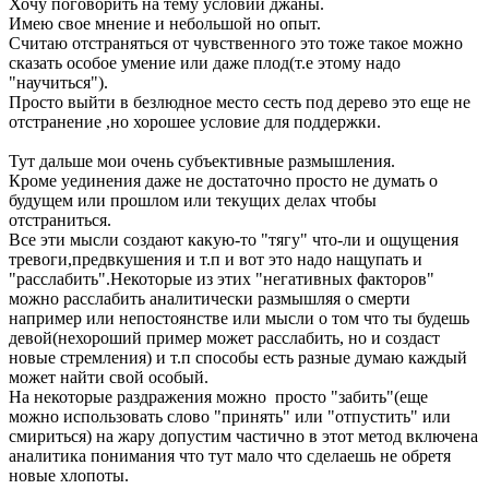
Хочу поговорить на тему условий джаны.
Имею свое мнение и небольшой но опыт.
Считаю отстраняться от чувственного это тоже такое можно
сказать особое умение или даже плод(т.е этому надо
"научиться").
Просто выйти в безлюдное место сесть под дерево это еще не
отстранение ,но хорошее условие для поддержки.
Тут дальше мои очень субъективные размышления.
Кроме уединения даже не достаточно просто не думать о
будущем или прошлом или текущих делах чтобы
отстраниться.
Все эти мысли создают какую-то "тягу" что-ли и ощущения
тревоги,предвкушения и т.п и вот это надо нащупать и
"расслабить".Некоторые из этих "негативных факторов"
можно расслабить аналитически размышляя о смерти
например или непостоянстве или мысли о том что ты будешь
девой(нехороший пример может расслабить, но и создаст
новые стремления) и т.п способы есть разные думаю каждый
может найти свой особый.
На некоторые раздражения можно просто "забить"(еще
можно использовать слово "принять" или "отпустить" или
смириться) на жару допустим частично в этот метод включена
аналитика понимания что тут мало что сделаешь не обретя
новые хлопоты.