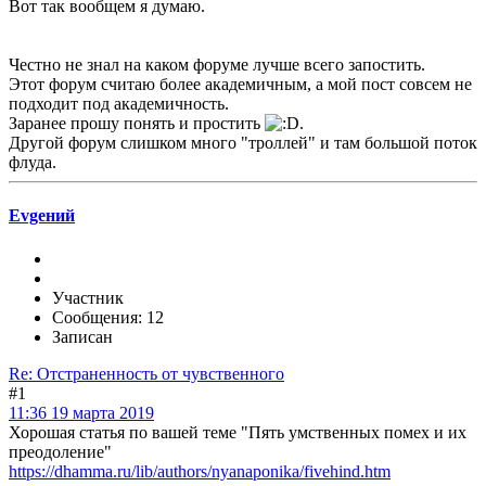
Вот так вообщем я думаю.
Честно не знал на каком форуме лучше всего запостить.
Этот форум считаю более академичным, а мой пост совсем не
подходит под академичность.
Заранее прошу понять и простить
.
Другой форум слишком много "троллей" и там большой поток
флуда.
Evgeний
Участник
Сообщения: 12
Записан
Re: Отстраненность от чувственного
#1
11:36 19 марта 2019
Хорошая статья по вашей теме "Пять умственных помех и их
преодоление"
https://dhamma.ru/lib/authors/nyanaponika/fivehind.htm