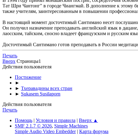
В 1994 году принял монашеский постриг, сосредоточив основн
Тат Шри Чантонг" в городе Чиангмай. В дополнение к этому 
также учителям, заинтересованным в повышении профессионал
В настоящий момент досточтимый Сантимано несет послушание 
Он получил назначение преподавать английский язык в дацане
лаосским, тайским, сносно владеет французским и русским язы
Досточтимый Сантимано готов преподавать в России медитацию
Печать
Вверх
Страницы
1
Действия пользователя
Постижение
►
►
Тхеравадины всех стран
►
Sukasem Susilaporn
Действия пользователя
Печать
Помощь
|
Условия и правила
|
Вверх ▲
SMF 2.1.7 © 2026
,
Simple Machines
Simple Audio Video Embedder
|
Карта форума