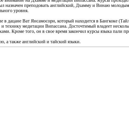
ое внимание на Дхамме и медитации Випассана. Курсы проходил 
был назначен преподовать английский, Дхамму и Винаю молодым
ьного уровня.
в дацане Ват Янсамосорн, который находится в Бангкоке (Тайл
, и технику медитации Випассана. Досточтимый владеет нескол
ками. Кроме того, он в свое время закончил курсы языка пали п
, а также английский и тайский языки.