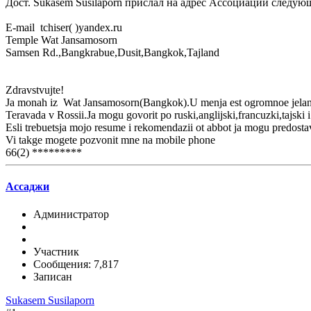
Дост. Sukasem Susilaporn прислал на адрес Ассоциации след
E-mail tchiser( )yandex.ru
Temple Wat Jansamosorn
Samsen Rd.,Bangkrabue,Dusit,Bangkok,Tajland
Zdravstvujte!
Ja monah iz Wat Jansamosorn(Bangkok).U menja est ogromnoe jelanie 
Teravada v Rossii.Ja mogu govorit po ruski,anglijski,francuzki,tajski 
Esli trebuetsja mojo resume i rekomendazii ot abbot ja mogu predostav
Vi takge mogete pozvonit mne na mobile phone
66(2) *********
Ассаджи
Администратор
Участник
Сообщения: 7,817
Записан
Sukasem Susilaporn