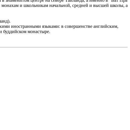
в знаменитом центре на севере Тайланда, а именно в "Ват Пра
 монахам и школьникам начальной, средней и высшей школы, а
анд).
ькими иностранными языками: в совершенстве английским,
ри буддийском монастыре.