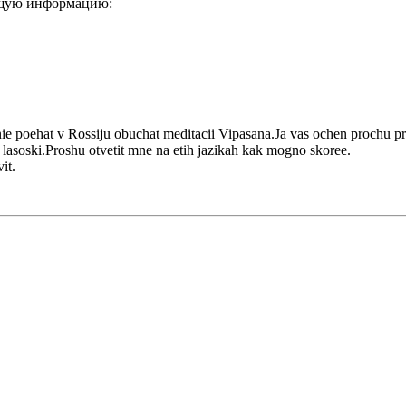
ующую информацию:
poehat v Rossiju obuchat meditacii Vipasana.Ja vas ochen prochu pred
i lasoski.Proshu otvetit mne na etih jazikah kak mogno skoree.
it.