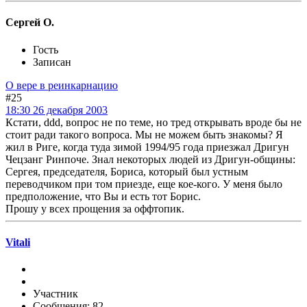
Сергей О.
Гость
Записан
О вере в реинкарнацию
#25
18:30 26 декабря 2003
Кстати, ddd, вопрос не по теме, но тред открывать вроде бы не
стоит ради такого вопроса. Мы не можем быть знакомы? Я
жил в Риге, когда туда зимой 1994/95 года приезжал Дригун
Чецзанг Ринпоче. Знал некоторых людей из Дригун-общины:
Сергея, председателя, Бориса, который был устным
переводчиком при том приезде, еще кое-кого. У меня было
предположение, что Вы и есть тот Борис.
Прошу у всех прощения за оффтопик.
Vitali
Участник
Сообщения: 82