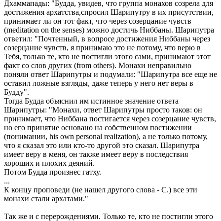
Дхаммапады: "Будда, увидев, что группа монахов созрела для
достижения архатства,спросил Шарипутру в их присутствии,
принимает ли он тот факт, что через созерцание чувств
(meditation on the senses) можно достичь Ниббаны. Шарипутра
ответил: "Почтенный, в вопросе достижения Ниббаны через
созерцание чувств, я принимаю это не потому, что верю в
Тебя, только те, кто не постигли этого сами, принимают этот
факт со слов других (from others). Монахи неправильно
поняли ответ Шарипутры и подумали: "Шарипутра все еще не
оставил ложные взгляды, даже теперь у него нет веры в
Будду".
Тогда Будда объяснил им истинное значение ответа
Шарипутры: "Монахи, ответ Шарипутры просто таков: он
принимает, что Ниббана постигается через созерцание чувств,
но его принятие основано на собственном постижении
(понимании, his own personal realization), а не только потому,
что я сказал это или кто-то другой это сказал. Шарипутра
имеет веру в меня, он также имеет веру в последствия
хороших и плохих деяний.
Потом Будда произнес гатху.
...
К концу проповеди (не нашел другого слова - С.) все эти
монахи стали архатами."
Так же и с перерождениями. Только те, кто не постигли этого