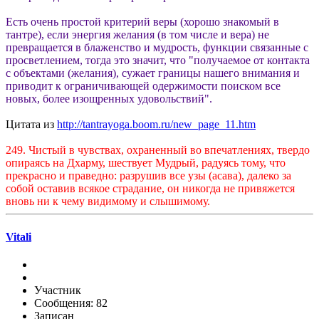
Есть очень простой критерий веры (хорошо знакомый в
тантре), если энергия желания (в том числе и вера) не
превращается в блаженство и мудрость, функции связанные с
просветлением, тогда это значит, что "получаемое от контакта
с объектами (желания), сужает границы нашего внимания и
приводит к ограничивающей одержимости поиском все
новых, более изощренных удовольствий".
Цитата из
http://tantrayoga.boom.ru/new_page_11.htm
249. Чистый в чувствах, охраненный во впечатлениях, твердо
опираясь на Дхарму, шествует Мудрый, радуясь тому, что
прекрасно и праведно: разрушив все узы (асава), далеко за
собой оставив всякое страдание, он никогда не привяжется
вновь ни к чему видимому и слышимому.
Vitali
Участник
Сообщения: 82
Записан