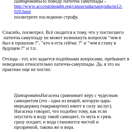
Цитировать
По поводу патичча самуппады -
http://www.accesstoinsight.org/canon/sutta/samyutta/sn12-
020.html
посмотрите последнюю строфу.
Спасибо, посмотрел. Всё сводится к тому, что у постигшего
патичча-самуппаду не может возникнуть вопросов "чем я
был в прошлом ?", "кто я есть сейчас ?" и "чем я стану в
будущем ?" и т.п.
Отсюда - тот, кто задается подобными вопросами, пребывает в
неведении относительно патичча-самуппады. Да, я это на
практике еще не постиг.
Цитировать
Нагасена сравнивает веру с чудесным
самоцветом (это - одна из вещей, которую царь-
миродержец (чакравартин) имеет в силу заслуг).
Нагасена говорит, что подобно тому, как если
опустить в воду такой самоцвет, то муть и грязь
сразу оседает, и вода становится чистой и
прозрачной, такова же и вера.