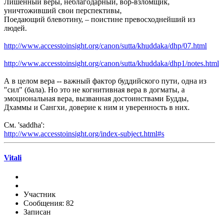
Лишенный веры, неблагодарный, вор-взломщик,
уничтоживший свои перспективы,
Поедающий блевотину, – поистине превосходнейший из
людей.
http://www.accesstoinsight.org/canon/sutta/khuddaka/dhp/07.html
http://www.accesstoinsight.org/canon/sutta/khuddaka/dhp1/notes.htm
А в целом вера -- важный фактор буддийского пути, одна из
"сил" (бала). Но это не когнитивная вера в догматы, а
эмоциональная вера, вызванная достоинствами Будды,
Дхаммы и Сангхи, доверие к ним и уверенность в них.
См. 'saddha':
http://www.accesstoinsight.org/index-subject.html#s
Vitali
Участник
Сообщения: 82
Записан