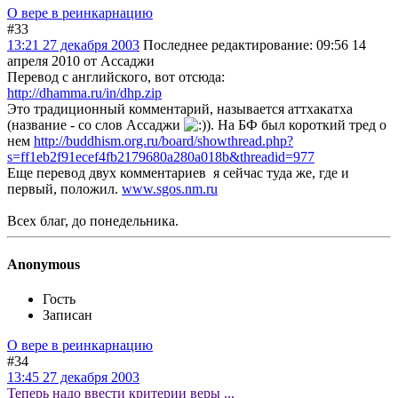
О вере в реинкарнацию
#33
13:21 27 декабря 2003
Последнее редактирование
: 09:56 14
апреля 2010 от Ассаджи
Перевод с английского, вот отсюда:
http://dhamma.ru/in/dhp.zip
Это традиционный комментарий, называется аттхакатха
(название - со слов Ассаджи
). На БФ был короткий тред о
нем
http://buddhism.org.ru/board/showthread.php?
s=ff1eb2f91ecef4fb2179680a280a018b&threadid=977
Еще перевод двух комментариев я сейчас туда же, где и
первый, положил.
www.sgos.nm.ru
Всех благ, до понедельника.
Anonymous
Гость
Записан
О вере в реинкарнацию
#34
13:45 27 декабря 2003
Теперь надо ввести критерии веры ...