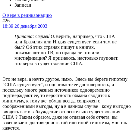
Записан
О вере в реинкарнацию
#26
18:39 26 декабря 2003
Цитата: Сергей О.
Верить, например, что США
или Бразилия или Индия существует, если там не
был? Об этих странах пишут в книгах,
показывают по ТВ, но правда ли это или
мистификация? Я признаюсь, настолько глуповат,
что верю в существование США.
Это не вера, а нечто другое, имхо. Здесь вы берете гипотезу
"США существует", и оцениваете ее достоверность, и
поскольку много разных источников одновременно
подтверждают ее, то вероятность обмана сводится к
минимуму, к тому же, обман всегда сопряжен с
соображениями выгоды, ну а в данном случае - кому выгодно
вводить вас в заблуждение относительно существования
США ? Таким образом, даже не отдавая себе отчета, вы
взвешиваете достоверность той или иной гипотезы, мне так
кажется.