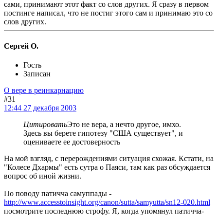
сами, принимают этот факт со слов других. Я сразу в первом
постинге написал, что не постиг этого сам и принимаю это со
слов других.
Сергей О.
Гость
Записан
О вере в реинкарнацию
#31
12:44 27 декабря 2003
Цитировать
Это не вера, а нечто другое, имхо.
Здесь вы берете гипотезу "США существует", и
оцениваете ее достоверность
На мой взгляд, с перерождениями ситуация схожая. Кстати, на
"Колесе Дхармы" есть сутра о Паяси, там как раз обсуждается
вопрос об иной жизни.
По поводу патичча самуппады -
http://www.accesstoinsight.org/canon/sutta/samyutta/sn12-020.html
посмотрите последнюю строфу. Я, когда упомянул патичча-