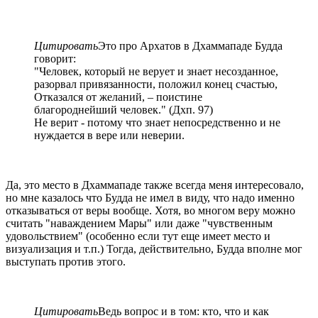
Цитировать
Это про Архатов в Дхаммападе Будда
говорит:
"Человек, который не верует и знает несозданное,
разорвал привязанности, положил конец счастью,
Отказался от желаний, – поистине
благороднейший человек." (Дхп. 97)
Не верит - потому что знает непосредственно и не
нуждается в вере или неверии.
Да, это место в Дхаммападе также всегда меня интересовало,
но мне казалось что Будда не имел в виду, что надо именно
отказываться от веры вообще. Хотя, во многом веру можно
считать "наваждением Мары" или даже "чувственным
удовольствием" (особенно если тут еще имеет место и
визуализация и т.п.) Тогда, действительно, Будда вполне мог
выступать против этого.
Цитировать
Ведь вопрос и в том: кто, что и как