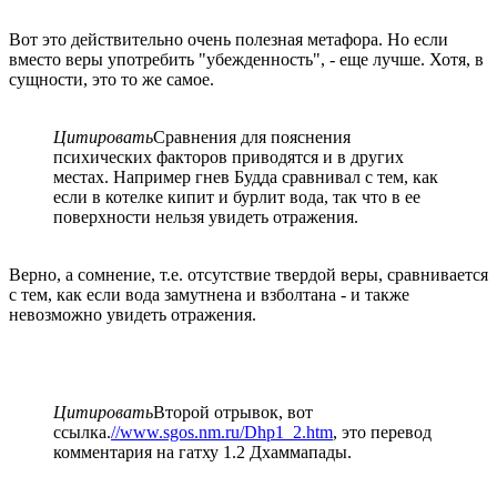
Вот это действительно очень полезная метафора. Но если
вместо веры употребить "убежденность", - еще лучше. Хотя, в
сущности, это то же самое.
Цитировать
Сравнения для пояснения
психических факторов приводятся и в других
местах. Например гнев Будда сравнивал с тем, как
если в котелке кипит и бурлит вода, так что в ее
поверхности нельзя увидеть отражения.
Верно, а сомнение, т.е. отсутствие твердой веры, сравнивается
с тем, как если вода замутнена и взболтана - и также
невозможно увидеть отражения.
Цитировать
Второй отрывок, вот
ссылка.
//www.sgos.nm.ru/Dhp1_2.htm
, это перевод
комментария на гатху 1.2 Дхаммапады.