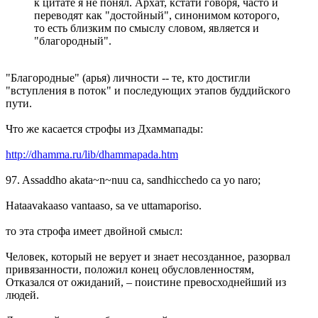
к цитате я не понял. Архат, кстати говоря, часто и
переводят как "достойный", синонимом которого,
то есть близким по смыслу словом, является и
"благородный".
"Благородные" (арья) личности -- те, кто достигли
"вступления в поток" и последующих этапов буддийского
пути.
Что же касается строфы из Дхаммапады:
http://dhamma.ru/lib/dhammapada.htm
97. Assaddho akata~n~nuu ca, sandhicchedo ca yo naro;
Hataavakaaso vantaaso, sa ve uttamaporiso.
то эта строфа имеет двойной смысл:
Человек, который не верует и знает несозданное, разорвал
привязанности, положил конец обусловленностям,
Отказался от ожиданий, – поистине превосходнейший из
людей.