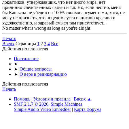
локаятиков, утверждавших, что нет иного мира, нет
причиннo-следственных связей и т.д. Но, если честно, меня
бы Кашьяпа не убедил на 100% своими аргументами, хотя, не
могу не признать, что в целом сутта написано красиво и
художественно, и здравый смысл там присутствует...
No matter what's wrong as long as you're alright
Печать
Вверх
Страницы
1
2
3
4
Все
Действия пользователя
Постижение
►
►
Общие вопросы
►
О вере в реинкарнацию
Действия пользователя
Печать
Помощь
|
Условия и правила
|
Вверх ▲
SMF 2.1.7 © 2026
,
Simple Machines
Simple Audio Video Embedder
|
Карта форума