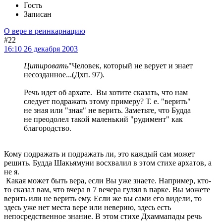
Гость
Записан
О вере в реинкарнацию
#22
16:10 26 декабря 2003
Цитировать
"Человек, который не верует и знает
несозданное...(Дхп. 97).
Речь идет об архате. Вы хотите сказать, что нам
следует подражать этому примеру? Т. е. "верить"
не зная или "зная" не верить. Заметьте, что Будда
не преодолел такой маленький "рудимент" как
благородство.
Кому подражать и подражать ли, это каждый сам может
решить. Будда Шакьямуни восхвалил в этом стихе архатов, а
не я.
Какая может быть вера, если Вы уже знаете. Например, кто-
то сказал вам, что вчера в 7 вечера гулял в парке. Вы можете
верить или не верить ему. Если же вы сами его видели, то
здесь уже нет места вере или неверию, здесь есть
непосредственное знание. В этом стихе Дхаммапады речь