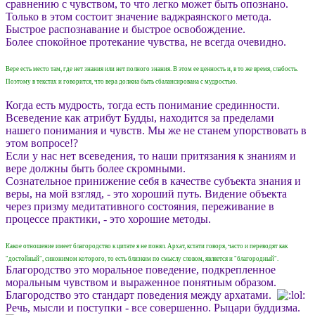
сравнению с чувством, то что легко может быть опознано.
Только в этом состоит значение ваджраянского метода.
Быстрое распознавание и быстрое освобождение.
Более спокойное протекание чувства, не всегда очевидно.
Вере есть место там, где нет знания или нет полного знания. В этом ее ценность и, в то же время, слабость.
Поэтому в текстах и говорится, что вера должна быть сбалансирована с мудростью.
Когда есть мудрость, тогда есть понимание срединности.
Всеведение как атрибут Будды, находится за пределами
нашего понимания и чувств. Мы же не станем упорствовать в
этом вопросе!?
Если у нас нет всеведения, то наши притязания к знаниям и
вере должны быть более скромными.
Сознательное принижение себя в качестве субъекта знания и
веры, на мой взгляд, - это хороший путь. Видение объекта
через призму медитативного состояния, переживание в
процессе практики, - это хорошие методы.
Какое отношение имеет благородство к цитате я не понял. Архат, кстати говоря, часто и переводят как
"достойный", синонимом которого, то есть близким по смыслу словом, является и "благородный".
Благородство это моральное поведение, подкрепленное
моральным чувством и выраженное понятным образом.
Благородство это стандарт поведения между архатами.
Речь, мысли и поступки - все совершенно. Рыцари буддизма.