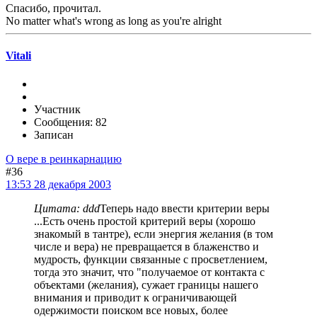
Спасибо, прочитал.
No matter what's wrong as long as you're alright
Vitali
Участник
Сообщения: 82
Записан
О вере в реинкарнацию
#36
13:53 28 декабря 2003
Цитата: ddd
Теперь надо ввести критерии веры
...Есть очень простой критерий веры (хорошо
знакомый в тантре), если энергия желания (в том
числе и вера) не превращается в блаженство и
мудрость, функции связанные с просветлением,
тогда это значит, что "получаемое от контакта с
объектами (желания), сужает границы нашего
внимания и приводит к ограничивающей
одержимости поиском все новых, более