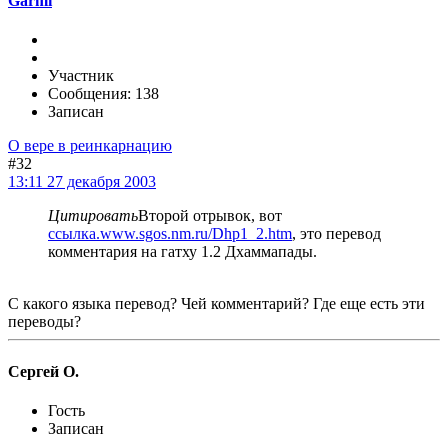
Garmi
Участник
Сообщения: 138
Записан
О вере в реинкарнацию
#32
13:11 27 декабря 2003
Цитировать
Второй отрывок, вот
ссылка.www.sgos.nm.ru/Dhp1_2.htm
, это перевод
комментария на гатху 1.2 Дхаммапады.
С какого языка перевод? Чей комментарий? Где еще есть эти
переводы?
Сергей О.
Гость
Записан