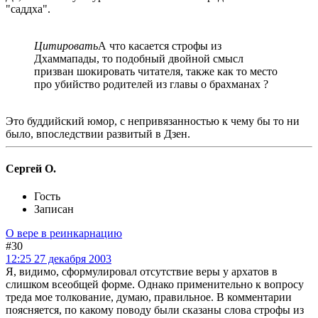
"саддха".
Цитировать
А что касается строфы из
Дхаммапады, то подобный двойной смысл
призван шокировать читателя, также как то место
про убийство родителей из главы о брахманах ?
Это буддийский юмор, с непривязанностью к чему бы то ни
было, впоследствии развитый в Дзен.
Сергей О.
Гость
Записан
О вере в реинкарнацию
#30
12:25 27 декабря 2003
Я, видимо, сформулировал отсутствие веры у архатов в
слишком всеобщей форме. Однако применительно к вопросу
треда мое толкование, думаю, правильное. В комментарии
поясняется, по какому поводу были сказаны слова строфы из