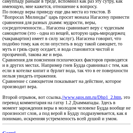
самуппаду раньше в треде, вспомнил как раз эту сутру, как
имеющую, мне кажется, отношение к вопросу.
По поводу веры приведу еще два места из текстов. В
"Вопросах Милинды" царь просит монаха Нагасену привести
сравнения для разных дхамм: мудрости, веры,
сосредоточенности... Нагасена сравнивает веру с чудесным
самоцветом (это - одна из вещей, которую царь-миродержец
(чакравартин) имеет в силу заслуг). Нагасена говорит, что
подобно тому, как если опустить в воду такой самоцвет, то
муть и грязь сразу оседает, и вода становится чистой и
прозрачной, такова же и вера.
Сравнения для пояснения психических факторов приводятся
и в других местах. Например гнев Будда сравнивал с тем, как
если в котелке кипит и бурлит вода, так что в ее поверхности
нельзя увидеть отражения.
Сравнение с самоцветом показывает на действие, которое
производит вера.
Второй отрывок, вот ссылка.
//www.sgos.nm.ru/Dhp1_2.htm
, это
перевод комментария на гатху 1.2 Дхаммапады. Здесь в
момент зарождения веры в молодом человеке Будда вообще не
произносит слов, а под верой в Будду подразумевается, как я
понимаю, искренняя устремленость всей душой и умом.