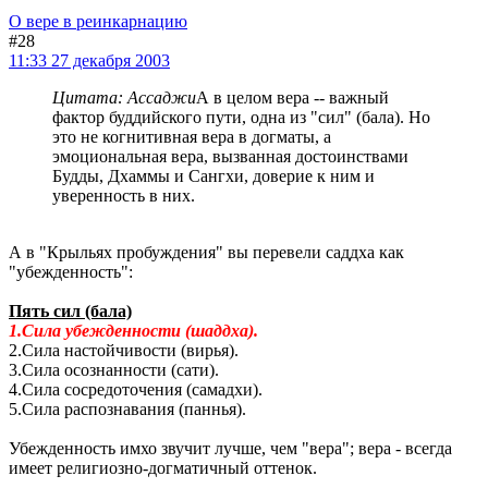
О вере в реинкарнацию
#28
11:33 27 декабря 2003
Цитата: Ассаджи
А в целом вера -- важный
фактор буддийского пути, одна из "сил" (бала). Но
это не когнитивная вера в догматы, а
эмоциональная вера, вызванная достоинствами
Будды, Дхаммы и Сангхи, доверие к ним и
уверенность в них.
А в "Крыльях пробуждения" вы перевели саддха как
"убежденность":
Пять сил (бала)
1.Сила убежденности (шаддха).
2.Сила настойчивости (вирья).
3.Сила осознанности (сати).
4.Сила сосредоточения (самадхи).
5.Сила распознавания (паннья).
Убежденность имхо звучит лучше, чем "вера"; вера - всегда
имеет религиозно-догматичный оттенок.