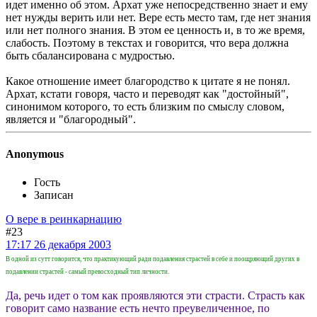
идет именно об этом. Архат уже непосредственно знает и ему
нет нужды верить или нет. Вере есть место там, где нет знания
или нет полного знания. В этом ее ценность и, в то же время,
слабость. Поэтому в текстах и говорится, что вера должна
быть сбалансирована с мудростью.
Какое отношение имеет благородство к цитате я не понял.
Архат, кстати говоря, часто и переводят как "достойный",
синонимом которого, то есть близким по смыслу словом,
является и "благородный".
Anonymous
Гость
Записан
О вере в реинкарнацию
#23
17:17 26 декабря 2003
В одной из сутт говорится, что практикующий ради подавления страстей в себе и поощряющий других в
подавлении страстей - самый превосходный тип личности.
Да, речь идет о том как проявляются эти страсти. Страсть как
говорит само название есть нечто преувеличенное, по