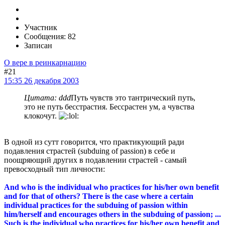
Участник
Сообщения: 82
Записан
О вере в реинкарнацию
#21
15:35 26 декабря 2003
Цитата: ddd
Путь чувств это тантрический путь,
это не путь бесстрастия. Бессрастен ум, а чувства
клокочут.
В одной из сутт говорится, что практикующий ради
подавления страстей (subduing of passion) в себе и
поощряющий других в подавлении страстей - самый
превосходный тип личности:
And who is the individual who practices for his/her own benefit
and for that of others? There is the case where a certain
individual practices for the subduing of passion within
him/herself and encourages others in the subduing of passion; ...
Such is the individual who practices for his/her own benefit and