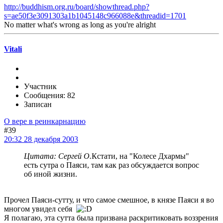
http://buddhism.org.ru/board/showthread.php?
s=ae50f3e3091303a1b1045148c966088e&threadid=1701
No matter what's wrong as long as you're alright
Vitali
Участник
Сообщения: 82
Записан
О вере в реинкарнацию
#39
20:32 28 декабря 2003
Цитата: Сергей О.
Кстати, на "Колесе Дхармы"
есть сутра о Паяси, там как раз обсуждается вопрос
об иной жизни.
Прочел Паяси-сутту, и что самое смешное, в князе Паяси я во
многом увидел себя
Я полагаю, эта сутта была призвана раскритиковать воззрения