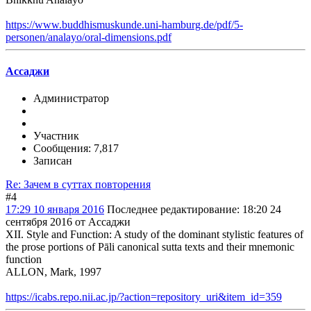
https://www.buddhismuskunde.uni-hamburg.de/pdf/5-
personen/analayo/oral-dimensions.pdf
Ассаджи
Администратор
Участник
Сообщения: 7,817
Записан
Re: Зачем в суттах повторения
#4
17:29 10 января 2016
Последнее редактирование
: 18:20 24
сентября 2016 от Ассаджи
XII. Style and Function: A study of the dominant stylistic features of
the prose portions of Pāli canonical sutta texts and their mnemonic
function
ALLON, Mark, 1997
https://icabs.repo.nii.ac.jp/?action=repository_uri&item_id=359