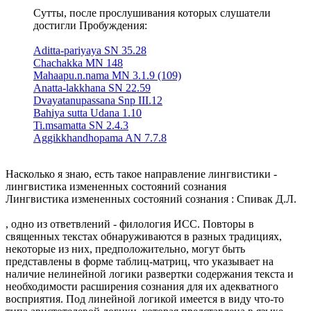
Сутты, после прослушивания которых слушатели
достигли Пробуждения:
Aditta-pariyaya SN 35.28
Chachakka MN 148
Mahaapu.n.nama MN 3.1.9 (109)
Anatta-lakkhana SN 22.59
Dvayatanupassana Snp III.12
Bahiya sutta Udana 1.10
Ti.msamatta SN 2.4.3
Aggikkhandhopama AN 7.7.8
Насколько я знаю, есть такое направление лингвистики -
лингвистика измененных состояний сознания
Лингвистика измененных состояний сознания : Спивак Д.Л.
, одно из ответвлений - филология ИСС. Повторы в
священных текстах обнаруживаются в разных традициях,
некоторые из них, предположительно, могут быть
представлены в форме таблиц-матриц, что указывает на
наличие нелинейной логики развертки содержания текста и
необходимости расширения сознания для их адекватного
восприятия. Под линейной логикой имеется в виду что-то