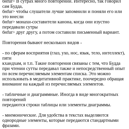
бнfur> В сутрах много повторений. Интересно, так говорил
сам Будда,
бнfur> чтобы слушатели лучше запомнили и поняли его или
это внесли
бнfur> монахи-составители канона, когда они изустно
передавали сутры
бнfur> друг другу, а потом составили письменный вариант.
Повторения бывают нескольких видов -
- по сферам восприятия (глаз, ухо, нос, язык, тело, интеллект),
пяти
кхандхам, и т.п. Такие повторения связаны с тем, что Будда
при чтении сутты передавал также и непосредственный опыт
по всем перечисляемым элементам списка. Это можно
использовать в медитативной практике, поочередно обращая
внимание на каждый из перечисляемых элементов.
- табличные и диаграммные. Иногда в виде многократных
повторений
передаются строки таблицы или элементы диаграммы.
- мнемонические. Для удобства в текстах выделяются
однородные элементы, которые передаются стандартными
фразами.