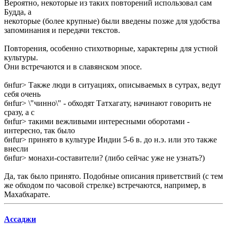
Вероятно, некоторые из таких повторений использовал сам
Будда, а
некоторые (более крупные) были введены позже для удобства
запоминания и передачи текстов.
Повторения, особенно стихотворные, характерны для устной
культуры.
Они встречаются и в славянском эпосе.
бнfur> Также люди в ситуациях, описываемых в сутрах, ведут
себя очень
бнfur> \"чинно\" - обходят Татхагату, начинают говорить не
сразу, а с
бнfur> такими вежливыми интересными оборотами -
интересно, так было
бнfur> принято в культуре Индии 5-6 в. до н.э. или это также
внесли
бнfur> монахи-составители? (либо сейчас уже не узнать?)
Да, так было принято. Подобные описания приветствий (с тем
же обходом по часовой стрелке) встречаются, например, в
Махабхарате.
Ассаджи