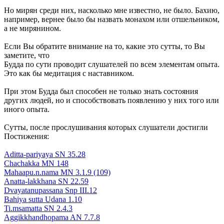
Но мирян среди них, насколько мне известно, не было. Бахию,
например, вернее было бы назвать монахом или отшельником,
а не мирянином.
Если Вы обратите внимание на то, какие это сутты, то Вы
заметите, что
Будда по сути проводит слушателей по всем элементам опыта.
Это как бы медитация с наставником.
При этом Будда был способен не только знать состояния
других людей, но и способствовать появлению у них того или
иного опыта.
Сутты, после прослушивания которых слушатели достигли
Постижения:
Aditta-pariyaya SN 35.28
Chachakka MN 148
Mahaapu.n.nama MN 3.1.9 (109)
Anatta-lakkhana SN 22.59
Dvayatanupassana Snp III.12
Bahiya sutta Udana 1.10
Ti.msamatta SN 2.4.3
Aggikkhandhopama AN 7.7.8