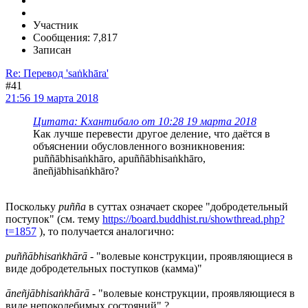
Участник
Сообщения: 7,817
Записан
Re: Перевод 'saṅkhāra'
#41
21:56 19 марта 2018
Цитата: Кхантибало от 10:28 19 марта 2018
Как лучше перевести другое деление, что даётся в
объяснении обусловленного возникновения:
puññābhisaṅkhāro, apuññābhisaṅkhāro,
āneñjābhisaṅkhāro?
Поскольку
puñña
в суттах означает скорее "добродетельный
поступок" (см. тему
https://board.buddhist.ru/showthread.php?
t=1857
), то получается аналогично:
puññābhisaṅkhārā
- "волевые конструкции, проявляющиеся в
виде добродетельных поступков (камма)"
āneñjābhisaṅkhārā
- "волевые конструкции, проявляющиеся в
виде непоколебимых состояний" ?