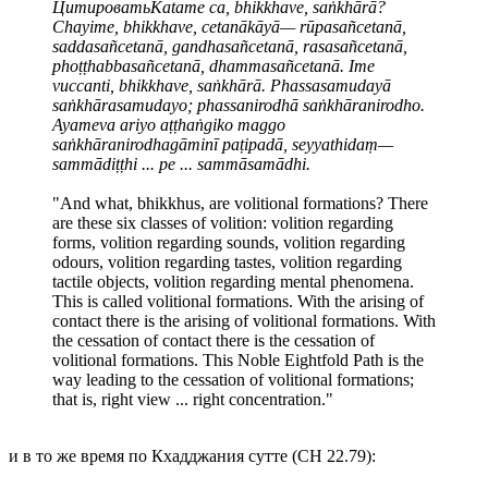
Цитировать
Katame ca, bhikkhave, saṅkhārā?
Chayime, bhikkhave, cetanākāyā— rūpasañcetanā,
saddasañcetanā, gandhasañcetanā, rasasañcetanā,
phoṭṭhabbasañcetanā, dhammasañcetanā. Ime
vuccanti, bhikkhave, saṅkhārā. Phassasamudayā
saṅkhārasamudayo; phassanirodhā saṅkhāranirodho.
Ayameva ariyo aṭṭhaṅgiko maggo
saṅkhāranirodhagāminī paṭipadā, seyyathidaṃ—
sammādiṭṭhi ... pe ... sammāsamādhi.
"And what, bhikkhus, are volitional formations? There
are these six classes of volition: volition regarding
forms, volition regarding sounds, volition regarding
odours, volition regarding tastes, volition regarding
tactile objects, volition regarding mental phenomena.
This is called volitional formations. With the arising of
contact there is the arising of volitional formations. With
the cessation of contact there is the cessation of
volitional formations. This Noble Eightfold Path is the
way leading to the cessation of volitional formations;
that is, right view ... right concentration."
и в то же время по Кхадджания сутте (СН 22.79):