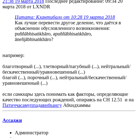
21:38 19 марта 2018
Последнее редактирование
: 09:34 20
марта 2018 от LXNDR
Цитата: Кхантибало от 10:28 19 марта 2018
Как лучше перевести другое деление, что даётся в
объяснении обусловленного возникновения:
puññābhisaṅkhāro, apuññābhisaṅkhāro,
āneñjābhisaṅkhāro?
например:
благотворный (...), тлетворный/пагубный (...), нейтральный/
бескачественный/уравновешенный (...)
благой (...), порочный (...), нейтральный/бескачественный/
уравновешенный (...)
если
санкхары
здесь понимать как факторы, определяющие
качество последующих рождений, опираясь на СН 12.51 и на
Патиччасамуппадавибхангу
Абхидхаммы
Ассаджи
Администратор