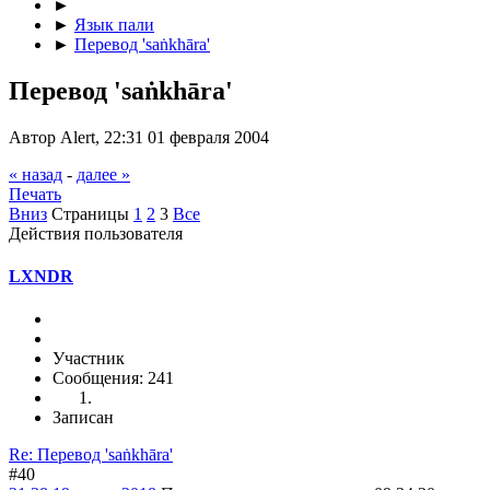
►
►
Язык пали
►
Перевод 'saṅkhāra'
Перевод 'saṅkhāra'
Автор Alert, 22:31 01 февраля 2004
« назад
-
далее »
Печать
Вниз
Страницы
1
2
3
Все
Действия пользователя
LXNDR
Участник
Сообщения: 241
Записан
Re: Перевод 'saṅkhāra'
#40