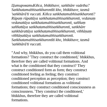
Цитировать
Kiñca, bhikkhave, saṅkhāre vadetha?
Saṅkhatamabhisaṅkharontīti kho, bhikkhave, tasmā
'saṅkhārā'ti vuccati. Kiñca saṅkhatamabhisaṅkharonti?
Rūpaṃ rūpattāya saṅkhatamabhisaṅkharonti, vedanaṃ
vedanattāya saṅkhatamabhisaṅkharonti, saññaṃ
saññattāya saṅkhatamabhisaṅkharonti, saṅkhāre
saṅkhārattāya saṅkhatamabhisaṅkharonti, viññāṇaṃ
viññāṇattāya saṅkhatamabhisaṅkharonti.
Saṅkhatamabhisaṅkharontīti kho, bhikkhave, tasmā
'saṅkhārā'ti vuccati.
"And why, bhikkhus, do you call them volitional
formations? 'They construct the conditioned,' bhikkhus,
therefore they are called volitional formations. And
what is the conditioned that they construct? They
construct conditioned form as form; they construct
conditioned feeling as feeling; they construct
conditioned perception as perception; they construct
conditioned volitional formations as volitional
formations; they construct conditioned consciousness as
consciousness. 'They construct the conditioned,'
bhikkhus, therefore they are called volitional
formations.