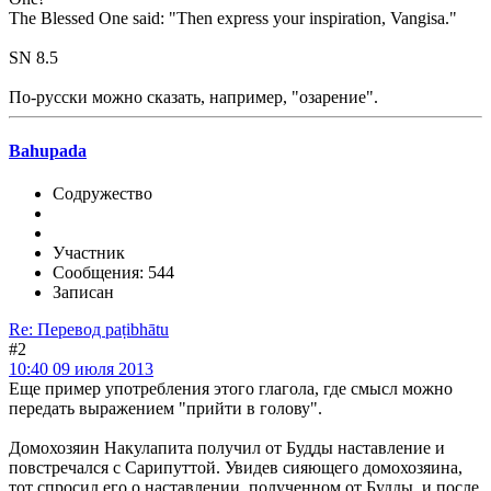
The Blessed One said: "Then express your inspiration, Vangisa."
SN 8.5
По-русски можно сказать, например, "озарение".
Bahupada
Содружество
Участник
Сообщения: 544
Записан
Re: Перевод paṭibhātu
#2
10:40 09 июля 2013
Еще пример употребления этого глагола, где смысл можно
передать выражением "прийти в голову".
Домохозяин Накулапита получил от Будды наставление и
повстречался с Сарипуттой. Увидев сияющего домохозяина,
тот спросил его о наставлении, полученном от Будды, и после