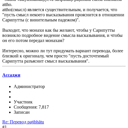
attho.
attho(смысл) является существительным, и получается, что
"пусть смысл некоего высказывания прояснится в отношении
Сарипутты (с винительным падежом)".
Выходит, что монахи как бы желают, чтобы у Сарипутты
возникло подробное видение смысла высказывания, и чтобы
он его потом передал монахам?
Интересно, можно ли тут придумать вариант перевода, более
близкий к оригиналу, чем просто "пусть досточтимый
Сарипутта разъяснит смысл высказывания".
Ассаджи
Администратор
Участник
Сообщения: 7,817
Записан
Re: Перевод paṭibhātu
#1