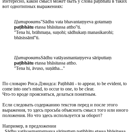
Интересно, какой смысл может быть у слова paṭibhātu в таких
вот однотипных выражениях:
Цитировать
''Sādhu vata bhavantaṃyeva gotamaṃ
paṭibhātu
etassa bhāsitassa attho''ti.
''Tena hi, brāhmaṇa, suṇohi; sādhukaṃ manasikarohi;
bhāsissāmī''ti.
Цитировать
Sādhu vatāyasmantaṃyeva sāriputtaṃ
paṭibhātu
etassa bhāsitassa attho.
''Tena hi, āvuso, suṇātha...''
По словарю Риса-Дэвидса: Paṭibhāti - to appear, to be evident, to
come into one's mind, to occur to one, to be clear.
Что-то вроде проясняться, делаться понятным.
Если следовать содержанию текстов перед и после этого
выражения, то здесь просьба объяснить смысл того или иного
положения. Но что здесь используется за оборот?
Например, в предложении
Sādhu vatāyasmantaṃyeva sāriputtaṃ paṭibhātu etassa bhāsitassa