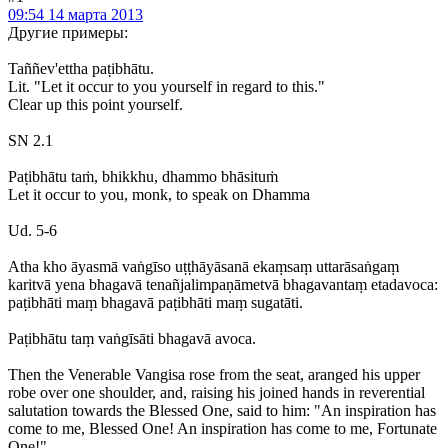
09:54 14 марта 2013
Другие примеры:
Taññev'ettha paṭibhātu.
Lit. "Let it occur to you yourself in regard to this."
Clear up this point yourself.
SN 2.1
Paṭibhātu taṁ, bhikkhu, dhammo bhāsituṁ
Let it occur to you, monk, to speak on Dhamma
Ud. 5-6
Atha kho āyasmā vaṅgīso uṭṭhāyāsanā ekaṃsaṃ uttarāsaṅgaṃ
karitvā yena bhagavā tenañjalimpaṇāmetvā bhagavantaṃ etadavoca:
paṭibhāti maṃ bhagavā paṭibhāti maṃ sugatāti.
Paṭibhātu taṃ vaṅgīsāti bhagavā avoca.
Then the Venerable Vangisa rose from the seat, aranged his upper
robe over one shoulder, and, raising his joined hands in reverential
salutation towards the Blessed One, said to him: "An inspiration has
come to me, Blessed One! An inspiration has come to me, Fortunate
One!"