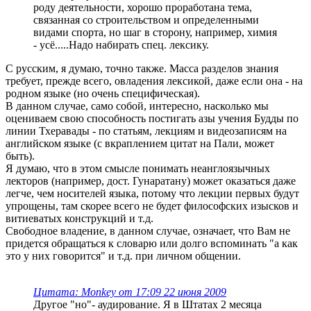
роду деятельности, хорошо проработана тема,
связанная со строительством и определенными
видами спорта, но шаг в сторону, например, химия
- усё.....Надо набирать спец. лексику.
С русским, я думаю, точно также. Масса разделов знания
требует, прежде всего, овладения лексикой, даже если она - на
родном языке (но очень специфическая).
В данном случае, само собой, интересно, насколько мы
оцениваем свою способность постигать азы учения Будды по
линии Тхеравады - по статьям, лекциям и видеозаписям на
английском языке (с вкраплением цитат на Пали, может
быть).
Я думаю, что в этом смысле понимать неанглоязычных
лекторов (например, дост. Гунаратану) может оказаться даже
легче, чем носителей языка, потому что лекции первых будут
упрощены, там скорее всего не будет философских изысков и
витиеватых конструкций и т.д.
Свободное владение, в данном случае, означает, что Вам не
придется обращаться к словарю или долго вспоминать "а как
это у них говорится" и т.д. при личном общении.
Цитата: Monkey от 17:09 22 июня 2009
Другое "но"- аудирование. Я в Штатах 2 месяца