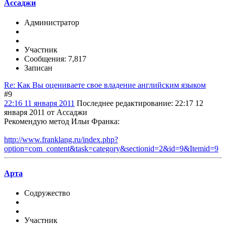
Ассаджи
Администратор
Участник
Сообщения: 7,817
Записан
Re: Как Вы оцениваете свое владение английским языком
#9
22:16 11 января 2011
Последнее редактирование
: 22:17 12
января 2011 от Ассаджи
Рекомендую метод Ильи Франка:
http://www.franklang.ru/index.php?
option=com_content&task=category&sectionid=2&id=9&Itemid=9
Арта
Содружество
Участник