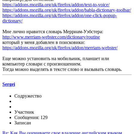
https://addons.mozilla.org/uk/firefox/addon/text-to-voice/
https://addons.mozilla.org/uk/firefox/addon/babla-dictionary-toolbar/
https://addons.mozilla.org/uk/firefox/addon/one-click-popup-
dictionary/
Мне лично нравится словарь Мерриам-Уэбстера:
http://www.merriam-webster.com/dictionary/routine
который у меня добавлен в поисковики:
https://addons.mozilla.org/uk/firefox/addon/merriam-webster/
Еще можно установить на мобильник, планшет или
компьютер словари с произношением.
Тогда можно выделять в тексте слово и вызывать словарь.
Sergei
Содружество
Участник
Сообщения: 129
Записан
Re: Как Вы оцениваете свое владение английским языком