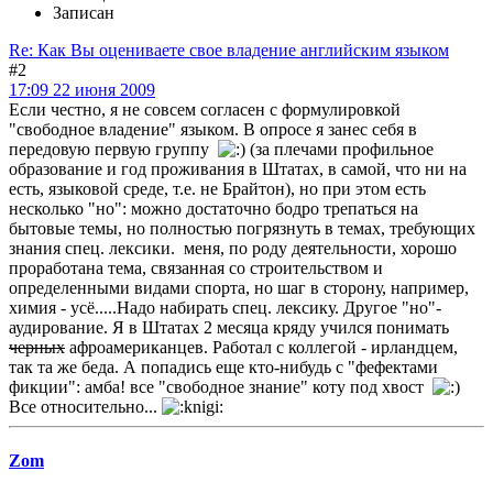
Записан
Re: Как Вы оцениваете свое владение английским языком
#2
17:09 22 июня 2009
Если честно, я не совсем согласен с формулировкой
"свободное владение" языком. В опросе я занес себя в
передовую первую группу
(за плечами профильное
образование и год проживания в Штатах, в самой, что ни на
есть, языковой среде, т.е. не Брайтон), но при этом есть
несколько "но": можно достаточно бодро трепаться на
бытовые темы, но полностью погрязнуть в темах, требующих
знания спец. лексики. меня, по роду деятельности, хорошо
проработана тема, связанная со строительством и
определенными видами спорта, но шаг в сторону, например,
химия - усё.....Надо набирать спец. лексику. Другое "но"-
аудирование. Я в Штатах 2 месяца кряду учился понимать
черных
афроамериканцев. Работал с коллегой - ирландцем,
так та же беда. А попадись еще кто-нибудь с "фефектами
фикции": амба! все "свободное знание" коту под хвост
Все относительно...
Zom