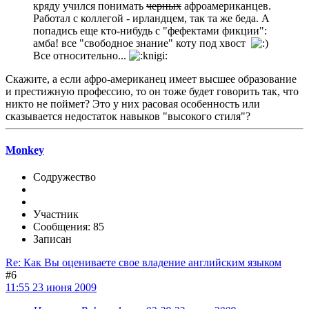
кряду учился понимать
черных
афроамериканцев.
Работал с коллегой - ирландцем, так та же беда. А
попадись еще кто-нибудь с "фефектами фикции":
амба! все "свободное знание" коту под хвост
Все относительно...
Скажите, а если афро-американец имеет высшее образование
и престижную профессию, то он тоже будет говорить так, что
никто не поймет? Это у них расовая особенность или
сказывается недостаток навыков "высокого стиля"?
Monkey
Содружество
Участник
Сообщения: 85
Записан
Re: Как Вы оцениваете свое владение английским языком
#6
11:55 23 июня 2009